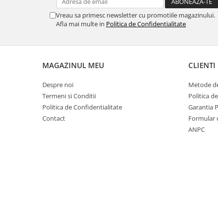
Produse curatare IT
Vreau sa primesc newsletter cu promotiile magazinului.
Afla mai multe in
Politica de Confidentialitate
Siguranta Rutiera
Solutii Chimice
Stergatoare Auto
MAGAZINUL MEU
CLIENTI
Electrica si Electronice Auto
Becuri Auto
Despre noi
Metode de
Termeni si Conditii
Politica d
Halogen
Politica de Confidentialitate
Garantia 
LED
Contact
Formular 
LED Omologat RAR
ANPC
Xenon
Auxiliare Halogen
Auxiliare LED
Adaptoare LED
Accesorii electronice auto
Camere Auto DVR
Senzori de Parcare