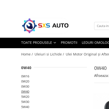
Toate Produsele
Uleiuri si Lichide
Ulei Motor Original și Aftermarket
- 0W20, 5W30, 5W40 - SXS Auto
TOATE PRODUSELE
PROMOTII
LEDURI OMOLOG
0W16
0W20
Home /
Uleiuri si Lichide /
Ulei Motor Original și Af
0W30
0W40
0W40
0W40
5W20
Afiseaza:
0W16
5W30
0W20
5W40
0W30
5W50
0W40
10W30
5W20
5W30
10W40
5W40
10W50