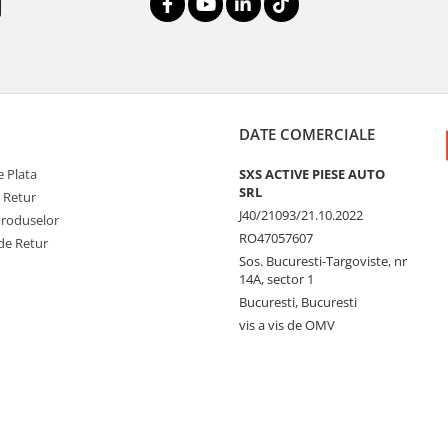
DATE COMERCIALE
 Plata
SXS ACTIVE PIESE AUTO
SRL
e Retur
J40/21093/21.10.2022
Produselor
RO47057607
de Retur
Sos. Bucuresti-Targoviste, nr
14A, sector 1
Bucuresti, Bucuresti
vis a vis de OMV