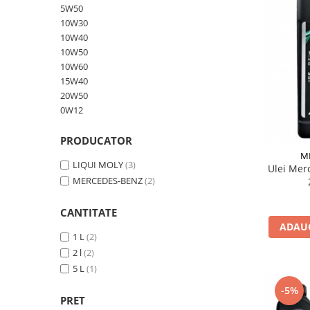
5W50
10W60
10W30
15W40
10W40
20W50
10W50
10W60
0W12
15W40
AdBlue
20W50
Aditivi Auto
0W12
Antigel
PRODUCATOR
Lichid de Frana
M
LIQUI MOLY
(3)
Ulei Me
Lichid de Parbriz
MERCEDES-BENZ
(2)
Ulei Cutie de Viteze
CANTITATE
Ulei Servodirectie
ADAUG
1 L
(2)
Uleiuri Hidraulice
2 l
(2)
Vaselina si Lubrifianti Auto
5 L
(1)
Filtre Auto
-5%
Filtre Aer
PRET