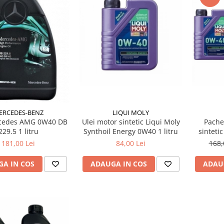
LIQUI MOLY
ERCEDES-BENZ
Ulei motor sintetic Liqui Moly
Pachet
rcedes AMG 0W40 DB
Synthoil Energy 0W40 1 litru
sintetic
229.5 1 litru
84,00 Lei
168,
181,00 Lei
ADAUGA IN COS
ADAU
A IN COS