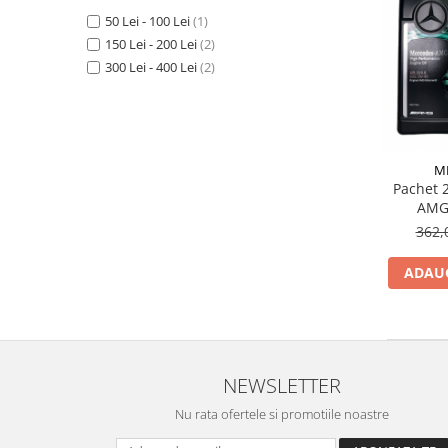
Filtre Combustibil
50 Lei - 100 Lei
(1)
150 Lei - 200 Lei
(2)
Filtre Habitaclu
300 Lei - 400 Lei
(2)
Filtre Ulei
Intretinere si Cosmetica Auto
Produse Cosmetica Auto
Produse curatare interior auto
M
Pachet 2
Spuma activa & detergenti auto
AMG
Accesorii Auto
362,
Accesorii telefoane mobile
ADAUG
Cabluri Curent Auto
Cabluri si adaptoare telefoane
Echipamente Service
Huse Auto
NEWSLETTER
Incarcatoare telefoane mobile
Nu rata ofertele si promotiile noastre
Parasolare Auto