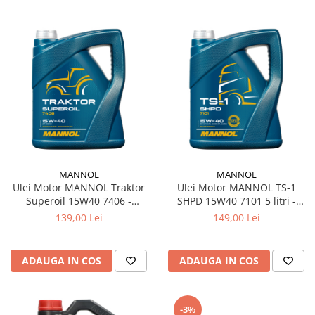
MANNOL
MANNOL
Ulei Motor MANNOL Traktor
Ulei Motor MANNOL TS-1
Superoil 15W40 7406 -
SHPD 15W40 7101 5 litri -
Mineral, Tractoare și Utilaje
Camioane, Autobuze & Utilaje
139,00 Lei
149,00 Lei
Agricole (API CD/SG)
Grele (API CH-4/SL)
ADAUGA IN COS
ADAUGA IN COS
-3%