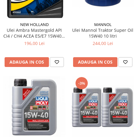
Testere si diagnoza auto
Odorizante Auto
MANNOL
NEW HOLLAND
Parfum Original
Ulei Mannol Traktor Super Oil
Ulei Ambra Mastergold API
Parfum Auto
15W40 10 litri
CI4 / CH4 ACEA E5/E7 15W40 5
litri
244,00 Lei
196,00 Lei
Odorizante grila
ADAUGA IN COS
ADAUGA IN COS
-3%