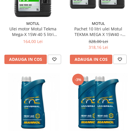
MOTUL
MOTUL
Ulei motor Motul Tekma
Pachet 10 litri ulei Motul
Mega-X 15W-40 5 litri
TEKMA MEGA X 15W40 –
camioane utilaje
Performanță profesională
164,00 Lei
328,00 Lei
pentru motoare diesel grele
318,16 Lei
ADAUGA IN COS
ADAUGA IN COS
-3%