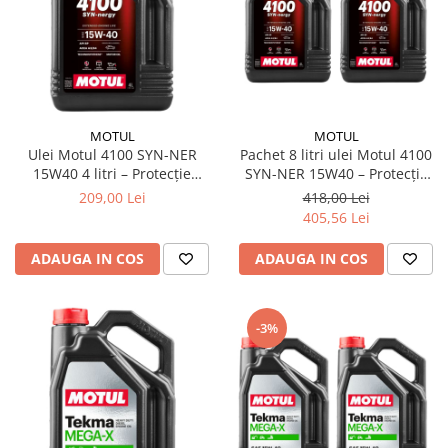
MOTUL
MOTUL
Ulei Motul 4100 SYN-NER
Pachet 8 litri ulei Motul 4100
15W40 4 litri – Protecție
SYN-NER 15W40 – Protecție
durabilă și performanță
durabilă și performanță
209,00 Lei
418,00 Lei
constantă pentru motoare
constantă pentru motoare
405,56 Lei
moderne
moderne
ADAUGA IN COS
ADAUGA IN COS
-3%