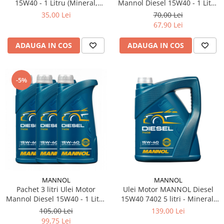
15W40 - 1 Litru (Mineral,
Mannol Diesel 15W40 - 1 Litru
Protecție Extinsă Diesel)
(Mineral, Protecție Extinsă
35,00 Lei
70,00 Lei
Diesel)
67,90 Lei
ADAUGA IN COS
ADAUGA IN COS
-5%
MANNOL
MANNOL
Pachet 3 litri Ulei Motor
Ulei Motor MANNOL Diesel
Mannol Diesel 15W40 - 1 Litru
15W40 7402 5 litri - Mineral,
(Mineral, Protecție Extinsă
Motoare Uzate / Rulaj Mare
105,00 Lei
139,00 Lei
Diesel)
(Autoturisme & Utilitare)
99,75 Lei