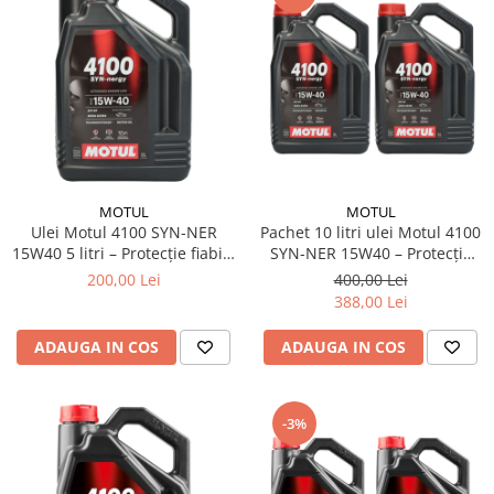
MOTUL
MOTUL
Ulei Motul 4100 SYN-NER
Pachet 10 litri ulei Motul 4100
15W40 5 litri – Protecție fiabilă
SYN-NER 15W40 – Protecție
și performanță constantă
fiabilă și performanță
200,00 Lei
400,00 Lei
pentru motoare moderne
constantă pentru motoare
388,00 Lei
moderne
ADAUGA IN COS
ADAUGA IN COS
-3%