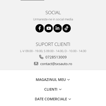
Produse curatare IT
SOCIAL
Siguranta Rutiera
Urmareste-ne in social media
Solutii Chimice
Stergatoare Auto
Electrica si Electronice Auto
Becuri Auto
SUPORT CLIENTI
Halogen
L-V 09.00 - 19.00, S 09.00 - 14.00, D - 10.00 - 14.00
LED
0728513009
LED Omologat RAR
contact@sxsauto.ro
Xenon
Auxiliare Halogen
Auxiliare LED
MAGAZINUL MEU
Adaptoare LED
CLIENTI
Accesorii electronice auto
Camere Auto DVR
DATE COMERCIALE
Senzori de Parcare