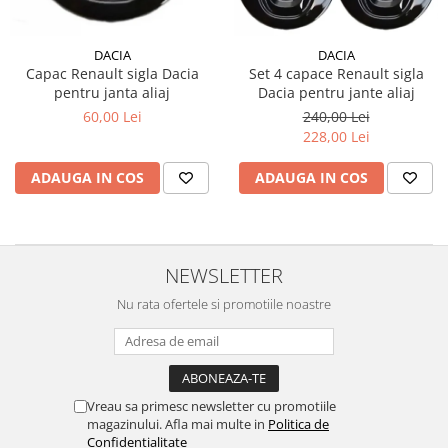
Filtre Combustibil
Filtre Habitaclu
DACIA
DACIA
Capac Renault sigla Dacia
Set 4 capace Renault sigla
Filtre Ulei
pentru janta aliaj
Dacia pentru jante aliaj
Intretinere si Cosmetica Auto
60,00 Lei
240,00 Lei
Produse Cosmetica Auto
228,00 Lei
Produse curatare interior auto
ADAUGA IN COS
ADAUGA IN COS
Spuma activa & detergenti auto
Accesorii Auto
Accesorii telefoane mobile
NEWSLETTER
Cabluri Curent Auto
Nu rata ofertele si promotiile noastre
Cabluri si adaptoare telefoane
Echipamente Service
Huse Auto
Vreau sa primesc newsletter cu promotiile
Incarcatoare telefoane mobile
magazinului. Afla mai multe in
Politica de
Parasolare Auto
Confidentialitate