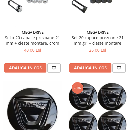
10W60
15W40
20W50
0W12
MEGA DRIVE
MEGA DRIVE
AdBlue
Set x 20 capace prezoane 21
Set 20 capace prezoane 21
mm + cleste montare, crom
mm gri + cleste montare
Aditivi Auto
40,00 Lei
26,00 Lei
Antigel
Lichid de Frana
ADAUGA IN COS
ADAUGA IN COS
Lichid de Parbriz
Ulei Cutie de Viteze
-5%
Ulei Servodirectie
Uleiuri Hidraulice
Vaselina si Lubrifianti Auto
Filtre Auto
Filtre Aer