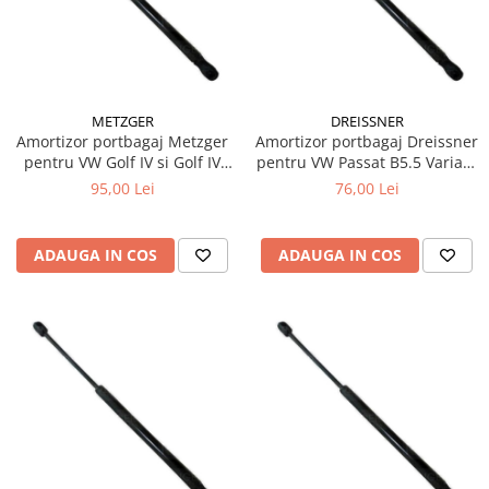
10W60
15W40
20W50
0W12
METZGER
DREISSNER
AdBlue
Amortizor portbagaj Metzger
Amortizor portbagaj Dreissner
pentru VW Golf IV si Golf IV
pentru VW Passat B5.5 Variant
Aditivi Auto
Variant 500N
500N
95,00 Lei
76,00 Lei
Antigel
Lichid de Frana
ADAUGA IN COS
ADAUGA IN COS
Lichid de Parbriz
Ulei Cutie de Viteze
Ulei Servodirectie
Uleiuri Hidraulice
Vaselina si Lubrifianti Auto
Filtre Auto
Filtre Aer