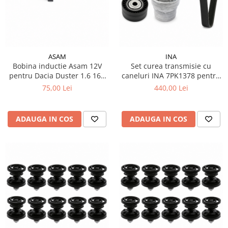
ASAM
INA
Bobina inductie Asam 12V
Set curea transmisie cu
pentru Dacia Duster 1.6 16V
caneluri INA 7PK1378 pentru
cod OE 8200568671
Smart Fortwo Forfour 453
75,00 Lei
440,00 Lei
ADAUGA IN COS
ADAUGA IN COS