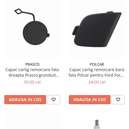
PRASCO
POLCAR
Capac carlig remorcare fata
Capac carlig remorcare bara
dreapta Prasco grunduit
fata Polcar pentru Ford Focus
pentru Volkswagen Touareg
3 2011
59,00 Lei
34,00 Lei
7P
ADAUGA IN COS
ADAUGA IN COS