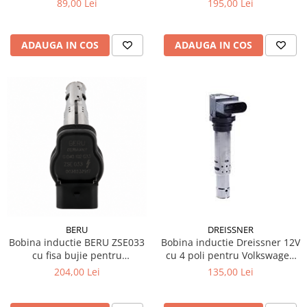
89,00 Lei
195,00 Lei
Testere si diagnoza auto
Odorizante Auto
ADAUGA IN COS
ADAUGA IN COS
Parfum Original
Parfum Auto
Odorizante grila
BERU
DREISSNER
Bobina inductie BERU ZSE033
Bobina inductie Dreissner 12V
cu fisa bujie pentru
cu 4 poli pentru Volkswagen
Volkswagen Passat B7 TSI
Scirocco III 1.4 TSI
204,00 Lei
135,00 Lei