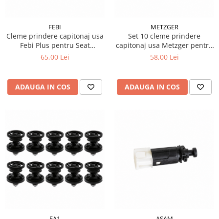
FEBI
METZGER
Cleme prindere capitonaj usa
Set 10 cleme prindere
Febi Plus pentru Seat
capitonaj usa Metzger pentru
Alhambra 710 711
Audi A6 C7 Avant
65,00 Lei
58,00 Lei
ADAUGA IN COS
ADAUGA IN COS
FA1
ASAM