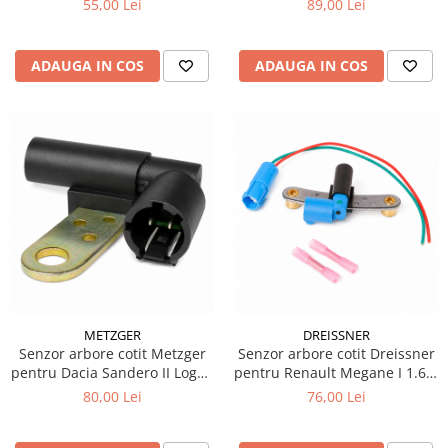
55,00 Lei
89,00 Lei
ADAUGA IN COS
ADAUGA IN COS
METZGER
DREISSNER
Senzor arbore cotit Metzger
Senzor arbore cotit Dreissner
pentru Dacia Sandero II Logan
pentru Renault Megane I 1.6 e
II 1.2 si 1.2 LPG
66 kW
80,00 Lei
76,00 Lei