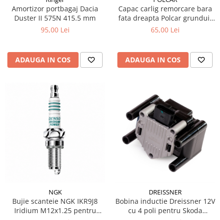
Amortizor portbagaj Dacia
Capac carlig remorcare bara
Produse curatare IT
Duster II 575N 415.5 mm
fata dreapta Polcar grunduit
Siguranta Rutiera
pentru VW Touareg 7P
95,00 Lei
65,00 Lei
Solutii Chimice
Stergatoare Auto
ADAUGA IN COS
ADAUGA IN COS
Electrica si Electronice Auto
Becuri Auto
Halogen
LED
LED Omologat RAR
Xenon
Auxiliare Halogen
Auxiliare LED
Adaptoare LED
Accesorii electronice auto
NGK
DREISSNER
Bujie scanteie NGK IKR9J8
Bobina inductie Dreissner 12V
Camere Auto DVR
Iridium M12x1.25 pentru
cu 4 poli pentru Skoda
Senzori de Parcare
Lancia Delta III 1.4
Octavia I 1U2