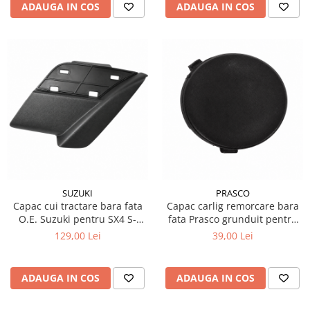
ADAUGA IN COS
ADAUGA IN COS
SUZUKI
PRASCO
Capac cui tractare bara fata
Capac carlig remorcare bara
O.E. Suzuki pentru SX4 S-
fata Prasco grunduit pentru
Cross
Ford Focus 2 2007-2011
129,00 Lei
39,00 Lei
ADAUGA IN COS
ADAUGA IN COS