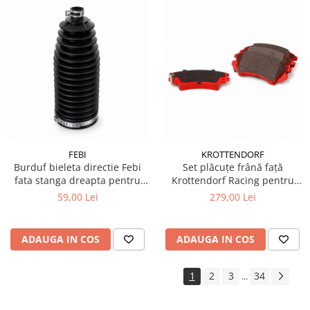
FEBI
KROTTENDORF
Burduf bieleta directie Febi
Set plăcuțe frână față
fata stanga dreapta pentru
Krottendorf Racing pentru
BMW Seria 5 G30 G31
Saab 9-5 YS3G
59,00 Lei
279,00 Lei
ADAUGA IN COS
ADAUGA IN COS
1
2
3
34
...