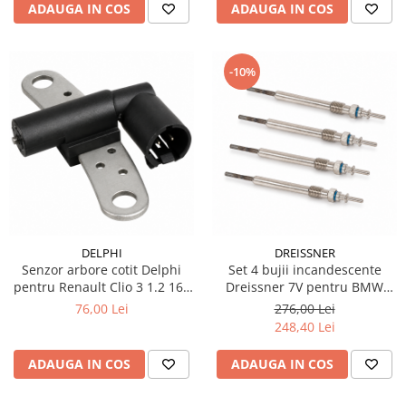
ADAUGA IN COS
ADAUGA IN COS
-10%
DELPHI
DREISSNER
Senzor arbore cotit Delphi
Set 4 bujii incandescente
pentru Renault Clio 3 1.2 16V
Dreissner 7V pentru BMW
benzina
Seria 5 F10 / F11 diesel
76,00 Lei
276,00 Lei
248,40 Lei
ADAUGA IN COS
ADAUGA IN COS