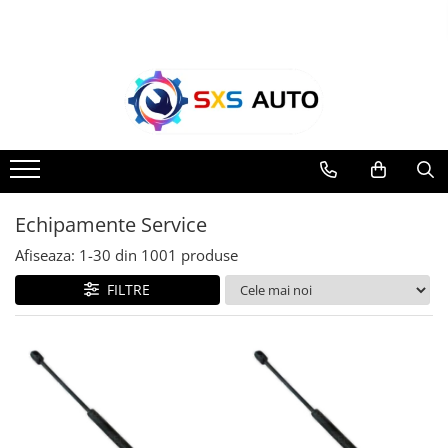
Toate Produsele
Uleiuri si Lichide
Ulei Motor Original și Aftermarket
- 0W20, 5W30, 5W40 - SXS Auto
0W16
0W20
Echipamente Service
0W30
Afiseaza:
1-
30
din
1001
produse
0W40
5W20
FILTRE
5W30
5W40
5W50
10W30
10W40
10W50