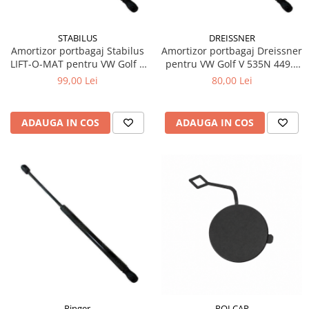
Filtre Combustibil
Filtre Habitaclu
STABILUS
DREISSNER
Amortizor portbagaj Stabilus
Amortizor portbagaj Dreissner
Filtre Ulei
LIFT-O-MAT pentru VW Golf V
pentru VW Golf V 535N 449.5
Intretinere si Cosmetica Auto
1K1
mm
99,00 Lei
80,00 Lei
Produse Cosmetica Auto
Produse curatare interior auto
ADAUGA IN COS
ADAUGA IN COS
Spuma activa & detergenti auto
Accesorii Auto
Accesorii telefoane mobile
Cabluri Curent Auto
Cabluri si adaptoare telefoane
Echipamente Service
Huse Auto
Incarcatoare telefoane mobile
Parasolare Auto
Ringer
POLCAR