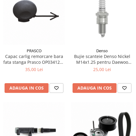
PRASCO
Denso
Capac carlig remorcare bara
Bujie scanteie Denso Nickel
fata stanga Prasco OP0341236
M14x1.25 pentru Daewoo
pentru Opel Corsa D
Matiz 0.8 ref OE 96353255
35,00 Lei
25,00 Lei
ADAUGA IN COS
ADAUGA IN COS