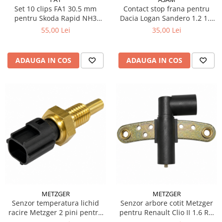
Set 10 clips FA1 30.5 mm
Contact stop frana pentru
pentru Skoda Rapid NH3
Dacia Logan Sandero 1.2 1.4
Spaceback NH1
1.6 MPI
55,00 Lei
35,00 Lei
ADAUGA IN COS
ADAUGA IN COS
METZGER
METZGER
Senzor temperatura lichid
Senzor arbore cotit Metzger
racire Metzger 2 pini pentru
pentru Renault Clio II 1.6 RN
Ford Focus I 1.4 1.6 16V
RT 66 kW