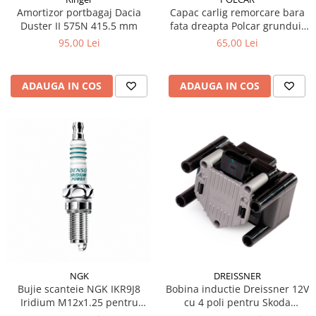
Amortizor portbagaj Dacia
Capac carlig remorcare bara
Duster II 575N 415.5 mm
fata dreapta Polcar grunduit
pentru VW Touareg 7P
95,00 Lei
65,00 Lei
ADAUGA IN COS
ADAUGA IN COS
NGK
DREISSNER
Bujie scanteie NGK IKR9J8
Bobina inductie Dreissner 12V
Iridium M12x1.25 pentru
cu 4 poli pentru Skoda
Lancia Delta III 1.4
Octavia I 1U2