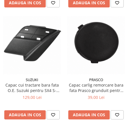
ADAUGA IN COS
ADAUGA IN COS
SUZUKI
PRASCO
Capac cui tractare bara fata
Capac carlig remorcare bara
O.E. Suzuki pentru SX4 S-
fata Prasco grunduit pentru
Cross
Ford Focus 2 2007-2011
129,00 Lei
39,00 Lei
ADAUGA IN COS
ADAUGA IN COS