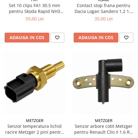
Set 10 clips FA1 30.5 mm
Contact stop frana pentru
pentru Skoda Rapid NH3
Dacia Logan Sandero 1.2 1.4
Spaceback NH1
1.6 MPI
55,00 Lei
35,00 Lei
ADAUGA IN COS
ADAUGA IN COS
METZGER
METZGER
Senzor temperatura lichid
Senzor arbore cotit Metzger
racire Metzger 2 pini pentru
pentru Renault Clio II 1.6 RN
Ford Focus I 1.4 1.6 16V
RT 66 kW