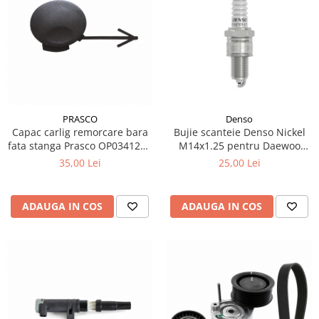
PRASCO
Denso
Capac carlig remorcare bara
Bujie scanteie Denso Nickel
fata stanga Prasco OP0341236
M14x1.25 pentru Daewoo
pentru Opel Corsa D
Matiz 0.8 ref OE 96353255
35,00 Lei
25,00 Lei
ADAUGA IN COS
ADAUGA IN COS