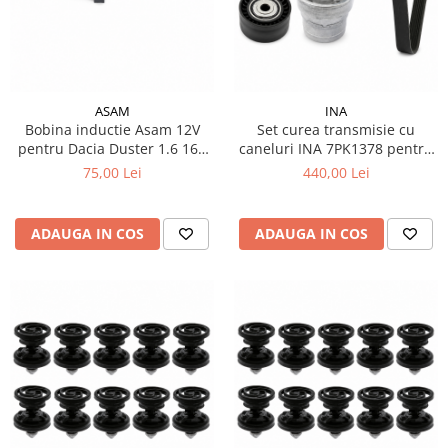
ASAM
INA
Bobina inductie Asam 12V
Set curea transmisie cu
pentru Dacia Duster 1.6 16V
caneluri INA 7PK1378 pentru
cod OE 8200568671
Smart Fortwo Forfour 453
75,00 Lei
440,00 Lei
ADAUGA IN COS
ADAUGA IN COS