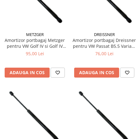
15W40
20W50
0W12
AdBlue
METZGER
DREISSNER
Aditivi Auto
Amortizor portbagaj Metzger
Amortizor portbagaj Dreissner
pentru VW Golf IV si Golf IV
pentru VW Passat B5.5 Variant
Antigel
Variant 500N
500N
95,00 Lei
76,00 Lei
Lichid de Frana
Lichid de Parbriz
ADAUGA IN COS
ADAUGA IN COS
Ulei Cutie de Viteze
Ulei Servodirectie
Uleiuri Hidraulice
Vaselina si Lubrifianti Auto