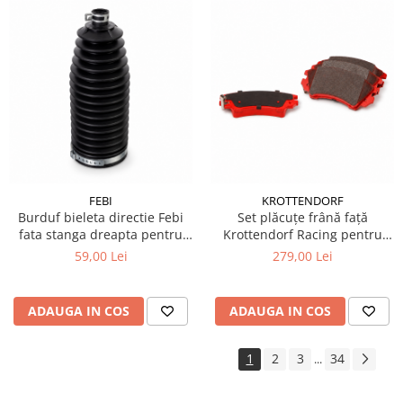
FEBI
KROTTENDORF
Burduf bieleta directie Febi
Set plăcuțe frână față
fata stanga dreapta pentru
Krottendorf Racing pentru
BMW Seria 5 G30 G31
Saab 9-5 YS3G
59,00 Lei
279,00 Lei
ADAUGA IN COS
ADAUGA IN COS
1
2
3
34
...