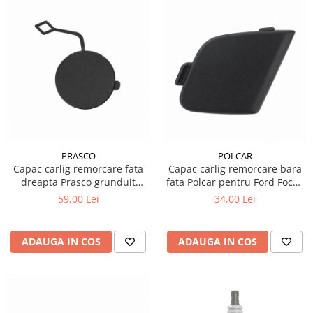
PRASCO
POLCAR
Capac carlig remorcare fata
Capac carlig remorcare bara
dreapta Prasco grunduit
fata Polcar pentru Ford Focus
pentru Volkswagen Touareg
3 2011
59,00 Lei
34,00 Lei
7P
ADAUGA IN COS
ADAUGA IN COS