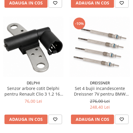
ADAUGA IN COS
ADAUGA IN COS
-10%
DELPHI
DREISSNER
Senzor arbore cotit Delphi
Set 4 bujii incandescente
pentru Renault Clio 3 1.2 16V
Dreissner 7V pentru BMW
benzina
Seria 5 F10 / F11 diesel
76,00 Lei
276,00 Lei
248,40 Lei
ADAUGA IN COS
ADAUGA IN COS