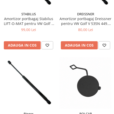
STABILUS
DREISSNER
Amortizor portbagaj Stabilus
Amortizor portbagaj Dreissner
LIFT-O-MAT pentru VW Golf V
pentru VW Golf V 535N 449.5
1K1
mm
99,00 Lei
80,00 Lei
ADAUGA IN COS
ADAUGA IN COS
Ringer
POLCAR