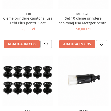
FEBI
METZGER
Cleme prindere capitonaj usa
Set 10 cleme prindere
Febi Plus pentru Seat
capitonaj usa Metzger pentru
Alhambra 710 711
Audi A6 C7 Avant
65,00 Lei
58,00 Lei
ADAUGA IN COS
ADAUGA IN COS
FA1
ASAM