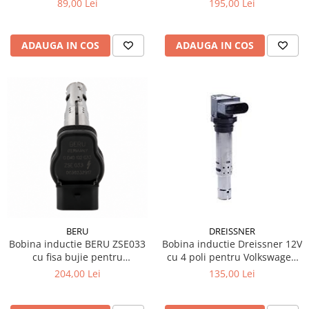
89,00 Lei
195,00 Lei
ADAUGA IN COS
ADAUGA IN COS
BERU
DREISSNER
Bobina inductie BERU ZSE033
Bobina inductie Dreissner 12V
cu fisa bujie pentru
cu 4 poli pentru Volkswagen
Volkswagen Passat B7 TSI
Scirocco III 1.4 TSI
204,00 Lei
135,00 Lei