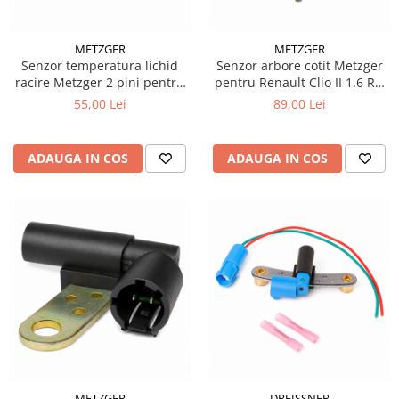
METZGER
METZGER
Senzor temperatura lichid
Senzor arbore cotit Metzger
racire Metzger 2 pini pentru
pentru Renault Clio II 1.6 RN
Ford Focus I 1.4 1.6 16V
RT 66 kW
55,00 Lei
89,00 Lei
ADAUGA IN COS
ADAUGA IN COS
METZGER
DREISSNER