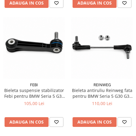
ADAUGA IN COS
ADAUGA IN COS
FEBI
REINWEG
Bieleta suspensie stabilizator
Bieleta antiruliu Reinweg fata
Febi pentru BMW Seria 5 G30
pentru BMW Seria 5 G30 G31
G31
520d 530i 530e
105,00 Lei
110,00 Lei
ADAUGA IN COS
ADAUGA IN COS