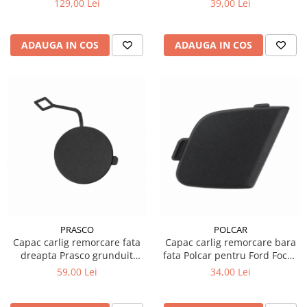
129,00 Lei
39,00 Lei
Testere si diagnoza auto
Odorizante Auto
ADAUGA IN COS
ADAUGA IN COS
Parfum Original
Parfum Auto
Odorizante grila
PRASCO
POLCAR
Capac carlig remorcare fata
Capac carlig remorcare bara
dreapta Prasco grunduit
fata Polcar pentru Ford Focus
pentru Volkswagen Touareg
3 2011
59,00 Lei
34,00 Lei
7P