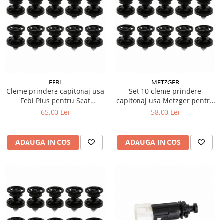
FEBI
METZGER
Cleme prindere capitonaj usa
Set 10 cleme prindere
Febi Plus pentru Seat
capitonaj usa Metzger pentru
Alhambra 710 711
Audi A6 C7 Avant
65,00 Lei
58,00 Lei
ADAUGA IN COS
ADAUGA IN COS