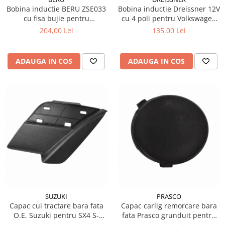
Bobina inductie BERU ZSE033
Bobina inductie Dreissner 12V
Produse curatare IT
cu fisa bujie pentru
cu 4 poli pentru Volkswagen
Siguranta Rutiera
Volkswagen Passat B7 TSI
Scirocco III 1.4 TSI
204,00 Lei
135,00 Lei
Solutii Chimice
Stergatoare Auto
ADAUGA IN COS
ADAUGA IN COS
Electrica si Electronice Auto
Becuri Auto
Halogen
LED
LED Omologat RAR
Xenon
Auxiliare Halogen
Auxiliare LED
Adaptoare LED
Accesorii electronice auto
SUZUKI
PRASCO
Capac cui tractare bara fata
Capac carlig remorcare bara
Camere Auto DVR
O.E. Suzuki pentru SX4 S-
fata Prasco grunduit pentru
Senzori de Parcare
Cross
Ford Focus 2 2007-2011