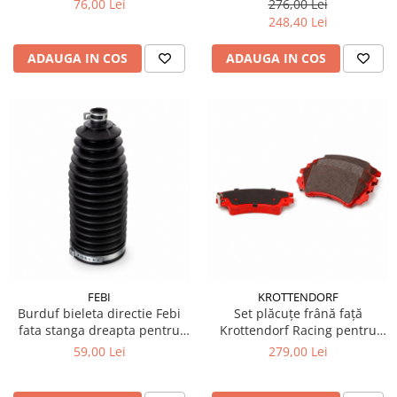
76,00 Lei
276,00 Lei
248,40 Lei
ADAUGA IN COS
ADAUGA IN COS
FEBI
KROTTENDORF
Burduf bieleta directie Febi
Set plăcuțe frână față
fata stanga dreapta pentru
Krottendorf Racing pentru
BMW Seria 5 G30 G31
Saab 9-5 YS3G
59,00 Lei
279,00 Lei