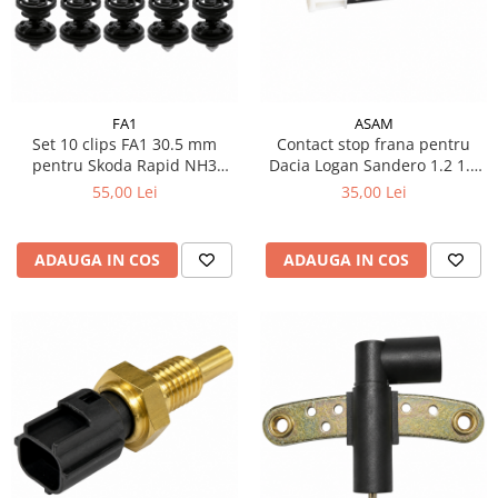
FA1
ASAM
Set 10 clips FA1 30.5 mm
Contact stop frana pentru
pentru Skoda Rapid NH3
Dacia Logan Sandero 1.2 1.4
Spaceback NH1
1.6 MPI
55,00 Lei
35,00 Lei
ADAUGA IN COS
ADAUGA IN COS