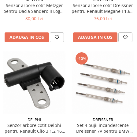
Senzor arbore cotit Metzger
Senzor arbore cotit Dreissner
pentru Dacia Sandero II Logan
pentru Renault Megane I 1.6 e
II 1.2 si 1.2 LPG
66 kW
80,00 Lei
76,00 Lei
ADAUGA IN COS
ADAUGA IN COS
-10%
DELPHI
DREISSNER
Senzor arbore cotit Delphi
Set 4 bujii incandescente
pentru Renault Clio 3 1.2 16V
Dreissner 7V pentru BMW
benzina
Seria 5 F10 / F11 diesel