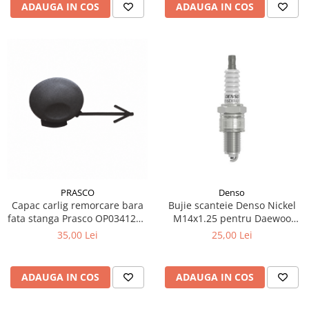
ADAUGA IN COS
ADAUGA IN COS
PRASCO
Denso
Capac carlig remorcare bara
Bujie scanteie Denso Nickel
fata stanga Prasco OP0341236
M14x1.25 pentru Daewoo
pentru Opel Corsa D
Matiz 0.8 ref OE 96353255
35,00 Lei
25,00 Lei
ADAUGA IN COS
ADAUGA IN COS