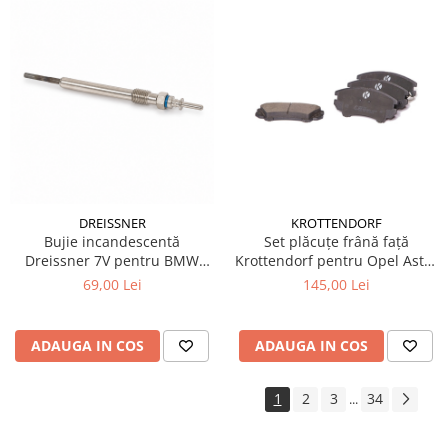
DREISSNER
KROTTENDORF
Bujie incandescentă
Set plăcuțe frână față
Dreissner 7V pentru BMW
Krottendorf pentru Opel Astra
Seria 5 F10 / F11 diesel
J
69,00 Lei
145,00 Lei
ADAUGA IN COS
ADAUGA IN COS
1
2
3
34
...