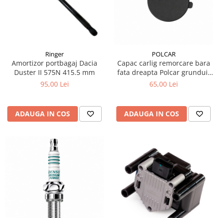
10W60
15W40
20W50
0W12
Ringer
POLCAR
AdBlue
Amortizor portbagaj Dacia
Capac carlig remorcare bara
Duster II 575N 415.5 mm
fata dreapta Polcar grunduit
Aditivi Auto
pentru VW Touareg 7P
95,00 Lei
65,00 Lei
Antigel
Lichid de Frana
ADAUGA IN COS
ADAUGA IN COS
Lichid de Parbriz
Ulei Cutie de Viteze
Ulei Servodirectie
Uleiuri Hidraulice
Vaselina si Lubrifianti Auto
Filtre Auto
Filtre Aer