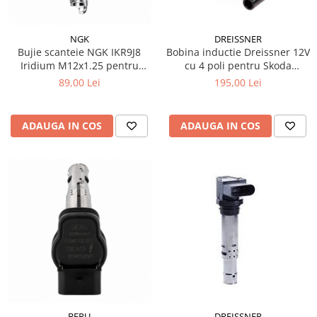
Filtre Combustibil
Filtre Habitaclu
NGK
DREISSNER
Bujie scanteie NGK IKR9J8
Bobina inductie Dreissner 12V
Filtre Ulei
Iridium M12x1.25 pentru
cu 4 poli pentru Skoda
Intretinere si Cosmetica Auto
Lancia Delta III 1.4
Octavia I 1U2
89,00 Lei
195,00 Lei
Produse Cosmetica Auto
Produse curatare interior auto
ADAUGA IN COS
ADAUGA IN COS
Spuma activa & detergenti auto
Accesorii Auto
Accesorii telefoane mobile
Cabluri Curent Auto
Cabluri si adaptoare telefoane
Echipamente Service
Huse Auto
Incarcatoare telefoane mobile
Parasolare Auto
BERU
DREISSNER