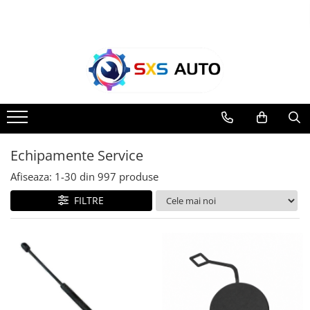
Toate Produsele
Uleiuri si Lichide
Ulei Motor Original și Aftermarket
- 0W20, 5W30, 5W40 - SXS Auto
0W16
0W20
Echipamente Service
0W30
Afiseaza:
1-
30
din
997
produse
0W40
5W20
FILTRE
5W30
5W40
5W50
10W30
10W40
10W50