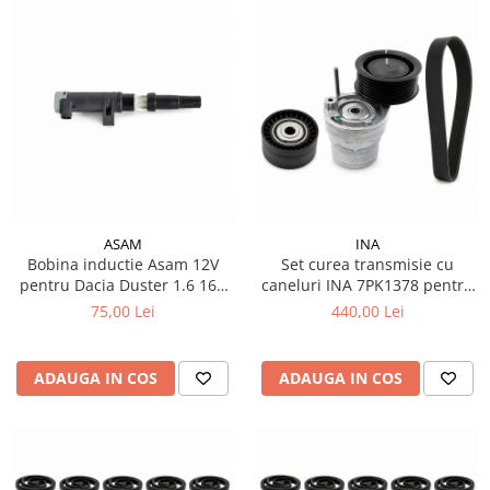
ASAM
INA
Bobina inductie Asam 12V
Set curea transmisie cu
pentru Dacia Duster 1.6 16V
caneluri INA 7PK1378 pentru
cod OE 8200568671
Smart Fortwo Forfour 453
75,00 Lei
440,00 Lei
ADAUGA IN COS
ADAUGA IN COS