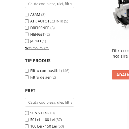
10W60
15W40
ASAM
(3)
ATK AUTOTECHNIK
(5)
20W50
DREISSNER
(3)
0W12
HENGST
(2)
AdBlue
JAPKO
(1)
Aditivi Auto
Vezi mai multe
Filtru c
Antigel
incalzire
TIP PRODUS
Nissa
Lichid de Frana
Filtru combustibil
(146)
Lichid de Parbriz
ADAUG
Filtru de aer
(2)
Ulei Cutie de Viteze
Ulei Servodirectie
PRET
Uleiuri Hidraulice
Vaselina si Lubrifianti Auto
Sub 50 Lei
(10)
Filtre Auto
50 Lei - 100 Lei
(37)
Filtre Aer
100 Lei - 150 Lei
(50)