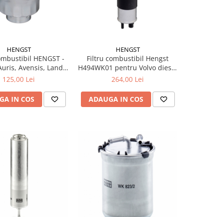
HENGST
HENGST
Combustibil HENGST -
Filtru combustibil Hengst
Auris, Avensis, Land
H494WK01 pentru Volvo diesel
Prado 3.0 D-4D, Verso
– dimensiuni 58,5/59 x 246
125,00 Lei
264,00 Lei
mm
GA IN COS
ADAUGA IN COS