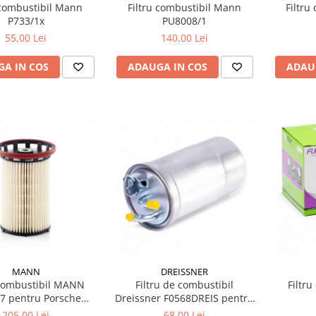
 combustibil Mann
Filtru combustibil Mann
Filtru
P733/1x
PU8008/1
55,00 Lei
140,00 Lei
A IN COS
ADAUGA IN COS
ADAU
MANN
DREISSNER
 combustibil MANN
Filtru de combustibil
Filtru
7 pentru Porsche
Dreissner F0568DREIS pentru
enne 3.0 diesel
A4B6 2.0 TDI (2006 - 2009)
205,00 Lei
68,00 Lei