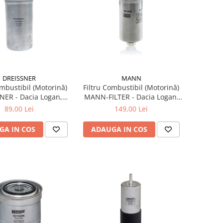
DREISSNER
MANN
ombustibil (Motorină)
Filtru Combustibil (Motorină)
NER - Dacia Logan,
MANN-FILTER - Dacia Logan,
, Sandero - 1.5 dCi
Duster, Sandero, MCV - Motor
89,00 Lei
149,00 Lei
onducte 10mm)
1.5 dCi
GA IN COS
ADAUGA IN COS