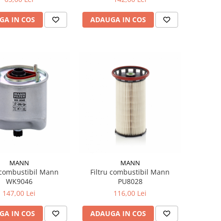
GA IN COS
ADAUGA IN COS
MANN
MANN
 combustibil Mann
Filtru combustibil Mann
WK9046
PU8028
147,00 Lei
116,00 Lei
GA IN COS
ADAUGA IN COS