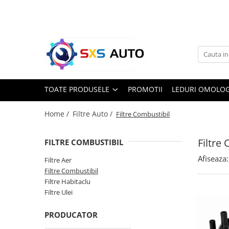
Toate Produsele
Uleiuri si Lichide
Ulei Motor Original și Aftermarket
- 0W20, 5W30, 5W40 - SXS Auto
TOATE PRODUSELE
PROMOTII
LEDURI OMOLOG
0W16
0W20
Home /
Filtre Auto /
Filtre Combustibil
0W30
0W40
Filtre
FILTRE COMBUSTIBIL
5W20
Afiseaza:
Filtre Aer
5W30
Filtre Combustibil
5W40
Filtre Habitaclu
5W50
Filtre Ulei
10W30
10W40
PRODUCATOR
10W50