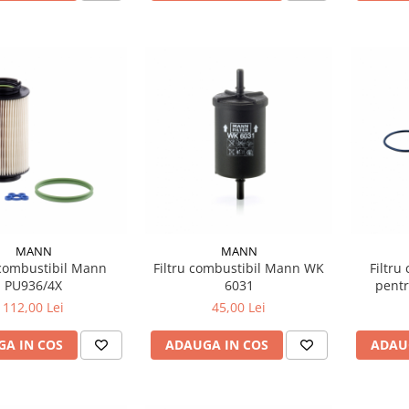
MANN
MANN
 combustibil Mann
Filtru combustibil Mann WK
Filtru
PU936/4X
6031
pentr
05
112,00 Lei
45,00 Lei
A IN COS
ADAUGA IN COS
ADAU