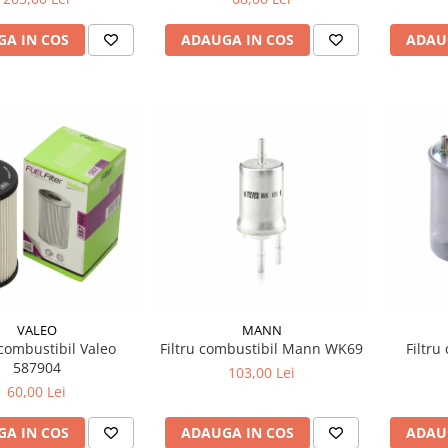
A IN COS
ADAUGA IN COS
ADAU
VALEO
MANN
 combustibil Valeo
Filtru combustibil Mann WK69
Filtru
587904
103,00 Lei
60,00 Lei
A IN COS
ADAUGA IN COS
ADAU