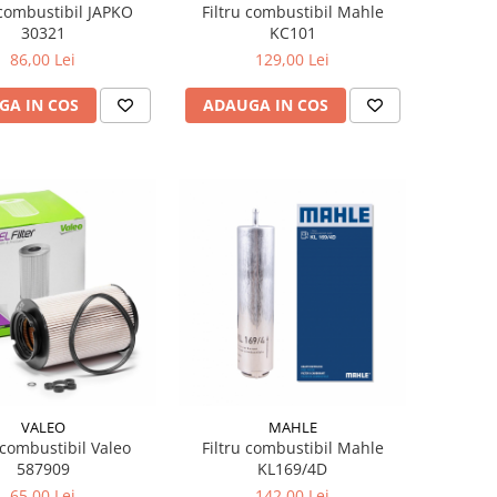
 combustibil JAPKO
Filtru combustibil Mahle
30321
KC101
86,00 Lei
129,00 Lei
GA IN COS
ADAUGA IN COS
VALEO
MAHLE
 combustibil Valeo
Filtru combustibil Mahle
587909
KL169/4D
65,00 Lei
142,00 Lei