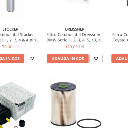
STOCKER
DREISSNER
ombustibil Stocker -
Filtru Combustibil Dreissner -
Filtru 
 1, 2, 3, 4 & Alpina
BMW Seria 1, 2, 3, 4, 5, X3, X5
Toyota 
- H 256mm (Diesel)
(Diesel) - H 256mm
Cruiser 
76,00 Lei
129,00 Lei
A IN COS
ADAUGA IN COS
ADAU