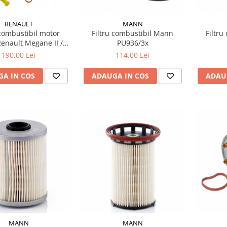
RENAULT
MANN
 combustibil motor
Filtru combustibil Mann
Filtru
Renault Megane II /
PU936/3x
 / Grand Scenic II 1.5
190,00 Lei
114,00 Lei
Ci 2002–2010
A IN COS
ADAUGA IN COS
ADAU
MANN
MANN