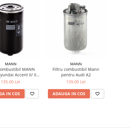
MANN
MANN
 combustibil MANN
Filtru combustibil Mann
undai Accent II/ III,
pentru Audi A2
/ Starex, Santa Fe I/
135,00 Lei
139,00 Lei
, Sonata V , Kia
A IN COS
ADAUGA IN COS