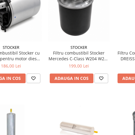
STOCKER
STOCKER
ombustibil Stocker cu
Filtru combustibil Stocker
Filtru C
 pentru motor diesel
Mercedes C-Class W204 W205
DREISS
n 1.5 dCi 1.6 dCi
diesel 86 mm
Duster
186,00 Lei
199,00 Lei
(C
A IN COS
ADAUGA IN COS
ADAU