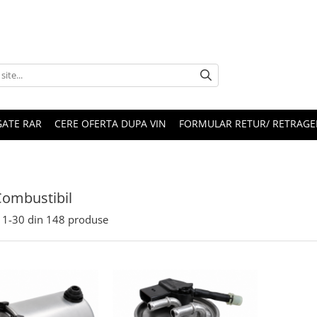
ATE RAR
CERE OFERTA DUPA VIN
FORMULAR RETUR/ RETRAGE
 Combustibil
1-
30
din
148
produse