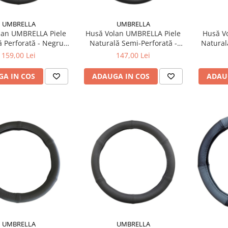
UMBRELLA
UMBRELLA
lan UMBRELLA Piele
Husă Volan UMBRELLA Piele
Husă Vo
 Perforată - Negru,
Naturală Semi-Perforată -
Natural
metru 44-46 cm
Negru, 44-46 cm (Universal)
159,00 Lei
147,00 Lei
A IN COS
ADAUGA IN COS
ADAU
UMBRELLA
UMBRELLA