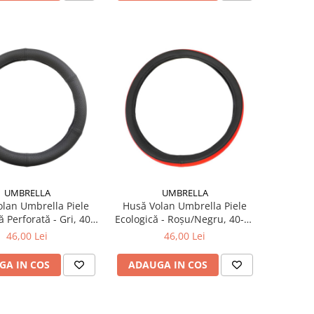
UMBRELLA
UMBRELLA
lan Umbrella Piele
Husă Volan Umbrella Piele
ă Perforată - Gri, 40-
Ecologică - Roșu/Negru, 40-42
42 cm
cm
46,00 Lei
46,00 Lei
GA IN COS
ADAUGA IN COS