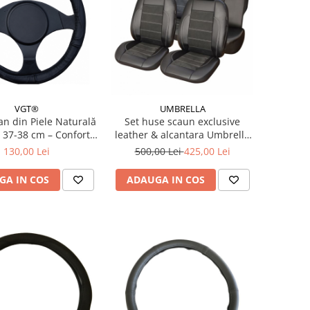
VGT®
UMBRELLA
an din Piele Naturală
Set huse scaun exclusive
 37-38 cm – Confort
leather & alcantara Umbrella
um și Priză Sigură
pentru auto
130,00 Lei
500,00 Lei
425,00 Lei
GA IN COS
ADAUGA IN COS