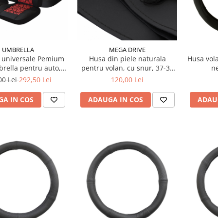
UMBRELLA
MEGA DRIVE
 universale Pemium
Husa din piele naturala
Husa vola
rella pentru auto,
pentru volan, cu snur, 37-38
n
re rosu si negru
cm
00 Lei
292,50 Lei
120,00 Lei
A IN COS
ADAUGA IN COS
ADAU