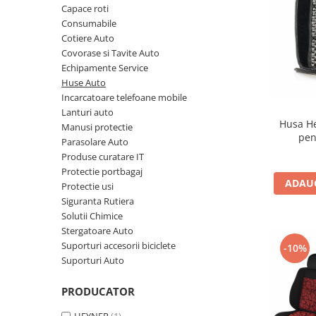
Capace roti
10W60
Consumabile
15W40
Cotiere Auto
20W50
Covorase si Tavite Auto
Echipamente Service
0W12
Huse Auto
AdBlue
Incarcatoare telefoane mobile
Aditivi Auto
Lanturi auto
Husa He
Manusi protectie
Antigel
pen
Parasolare Auto
Lichid de Frana
Produse curatare IT
Protectie portbagaj
Lichid de Parbriz
ADAUG
Protectie usi
Ulei Cutie de Viteze
Siguranta Rutiera
Solutii Chimice
Ulei Servodirectie
Stergatoare Auto
Uleiuri Hidraulice
Suporturi accesorii biciclete
-10%
Suporturi Auto
Vaselina si Lubrifianti Auto
Filtre Auto
PRODUCATOR
Filtre Aer
HEYNER
(1)