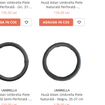
lan Umbrella Piele
Husă Volan Umbrella Piele
Perforată - Gri, 37-39
Naturală Perforată -
iversal, Standard)
Negru/Roșu, 37-39 cm
135,00 Lei
135,00 Lei
GA IN COS
ADAUGA IN COS
UMBRELLA
UMBRELLA
lan Umbrella Piele
Husă Volan Umbrella Piele
lă Semi-Perforată -
Naturală - Negru, 35-37 cm
gru, 37-39 cm
133,00 Lei
129,00 Lei