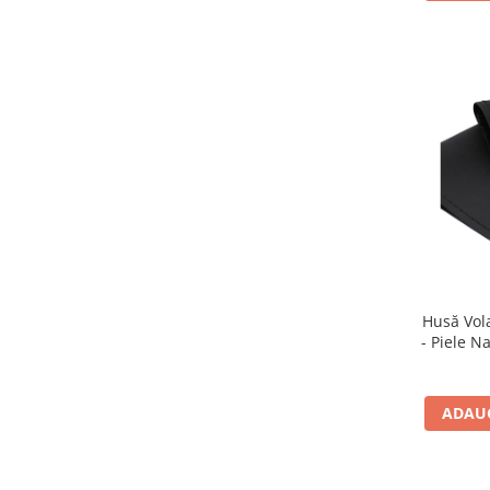
Husă Vol
- Piele N
c
ADAUG