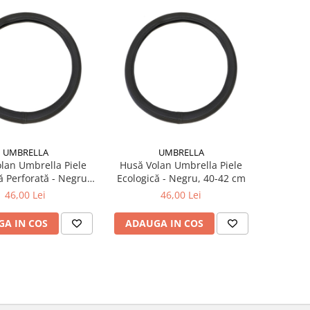
UMBRELLA
UMBRELLA
lan Umbrella Piele
Husă Volan Umbrella Piele
ă Perforată - Negru,
Ecologică - Negru, 40-42 cm
40-42 cm
46,00 Lei
46,00 Lei
A IN COS
ADAUGA IN COS