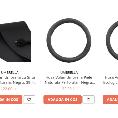
UMBRELLA
UMBRELLA
an Umbrella cu Snur
Husă Volan Umbrella Piele
Husă Vo
aturală, Negru, 39-40
Naturală Perforată - Negru,
Ecologic
m (Cusătură)
42-44 cm
122,00 Lei
122,00 Lei
A IN COS
ADAUGA IN COS
ADAU