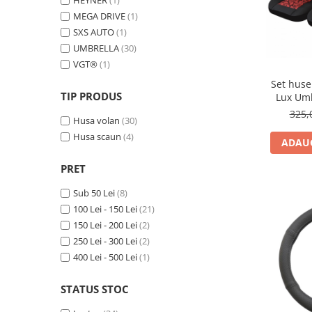
Filtre Combustibil
MEGA DRIVE
(1)
Filtre Habitaclu
SXS AUTO
(1)
UMBRELLA
(30)
Filtre Ulei
VGT®
(1)
Intretinere si Cosmetica Auto
Set huse
Produse Cosmetica Auto
TIP PRODUS
Lux Umb
culoa
325,
Produse curatare interior auto
Husa volan
(30)
Spuma activa & detergenti auto
Husa scaun
(4)
ADAUG
Accesorii Auto
PRET
Accesorii telefoane mobile
Sub 50 Lei
(8)
Cabluri Curent Auto
100 Lei - 150 Lei
(21)
Cabluri si adaptoare telefoane
150 Lei - 200 Lei
(2)
Echipamente Service
250 Lei - 300 Lei
(2)
400 Lei - 500 Lei
(1)
Huse Auto
Incarcatoare telefoane mobile
STATUS STOC
Parasolare Auto