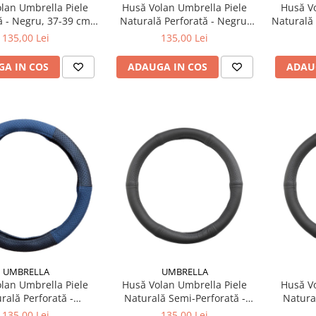
lan Umbrella Piele
Husă Volan Umbrella Piele
Husă Vo
ă - Negru, 37-39 cm
Naturală Perforată - Negru,
Naturală 
ersal, Dimensiune
39-41 cm (Universal, Aderență
cm (Un
135,00 Lei
135,00 Lei
Standard)
Sporită)
A IN COS
ADAUGA IN COS
ADAU
UMBRELLA
UMBRELLA
lan Umbrella Piele
Husă Volan Umbrella Piele
Husă Vo
rală Perforată -
Naturală Semi-Perforată -
Natura
ru/Negru, 37-39 cm
Negru, 39-41 cm
Ne
135,00 Lei
135,00 Lei