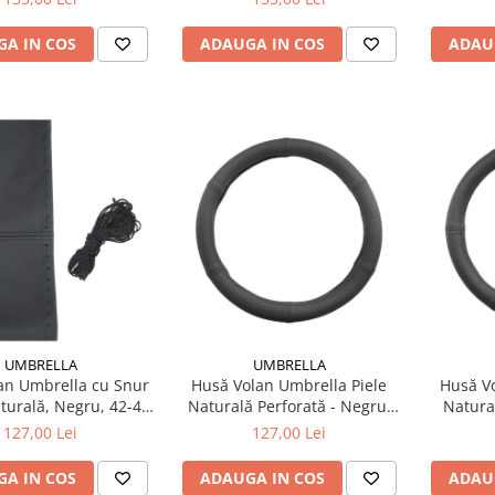
A IN COS
ADAUGA IN COS
ADAU
UMBRELLA
UMBRELLA
an Umbrella cu Snur
Husă Volan Umbrella Piele
Husă Vo
aturală, Negru, 42-43
Naturală Perforată - Negru,
Natura
m (Cusătură)
35-37 cm
Ne
127,00 Lei
127,00 Lei
A IN COS
ADAUGA IN COS
ADAU