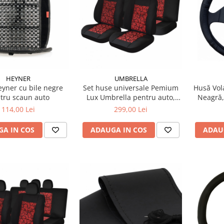
HEYNER
UMBRELLA
yner cu bile negre
Set huse universale Pemium
Husă Vol
tru scaun auto
Lux Umbrella pentru auto,
Neagră,
culoare rosu si negru
Premi
114,00 Lei
299,00 Lei
A IN COS
ADAUGA IN COS
ADAU