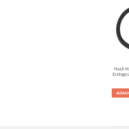
Husă Vo
Ecologic
ADAUG