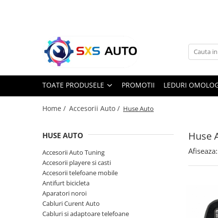
Toate Produsele
Uleiuri si Lichide
Ulei Motor Original și Aftermarket
- 0W20, 5W30, 5W40 - SXS Auto
TOATE PRODUSELE
PROMOTII
LEDURI OMOLOG
0W16
0W20
Home /
Accesorii Auto /
Huse Auto
0W30
0W40
Huse 
HUSE AUTO
5W20
Afiseaza:
Accesorii Auto Tuning
5W30
Accesorii playere si casti
5W40
Accesorii telefoane mobile
5W50
Antifurt bicicleta
10W30
Aparatori noroi
Cabluri Curent Auto
10W40
Cabluri si adaptoare telefoane
10W50