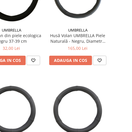
UMBRELLA
UMBRELLA
n din piele ecologica
Husă Volan UMBRELLA Piele
egru 37-39 cm
Naturală - Negru, Diametru
47-49 cm (Universal,
32,00 Lei
165,00 Lei
Dimensiune Mare)
GA IN COS
ADAUGA IN COS