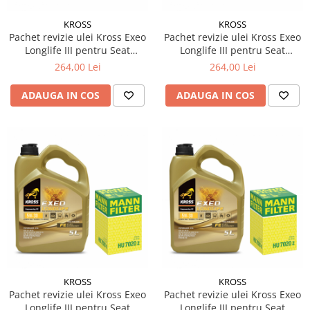
Filtre Combustibil
KROSS
KROSS
Filtre Habitaclu
Pachet revizie ulei Kross Exeo
Pachet revizie ulei Kross Exeo
Longlife III pentru Seat
Longlife III pentru Seat
Filtre Ulei
Alhambra (710, 711) 2.0 TDI
Alhambra (710, 711) 2.0 TDI
264,00 Lei
264,00 Lei
Intretinere si Cosmetica Auto
diesel 184cp 135kw
diesel 150cp 110kw
Produse Cosmetica Auto
ADAUGA IN COS
ADAUGA IN COS
Produse curatare interior auto
Spuma activa & detergenti auto
Accesorii Auto
Accesorii telefoane mobile
Cabluri Curent Auto
Cabluri si adaptoare telefoane
Echipamente Service
Huse Auto
KROSS
KROSS
Incarcatoare telefoane mobile
Pachet revizie ulei Kross Exeo
Pachet revizie ulei Kross Exeo
Parasolare Auto
Longlife III pentru Seat
Longlife III pentru Seat