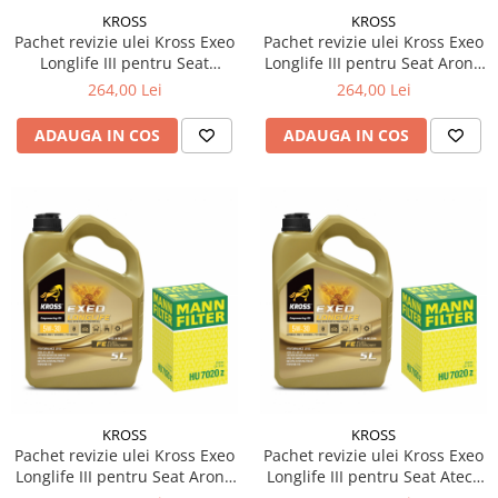
KROSS
KROSS
Pachet revizie ulei Kross Exeo
Pachet revizie ulei Kross Exeo
Longlife III pentru Seat
Longlife III pentru Seat Arona
Alhambra Van (711) 2.0 TDI
(KJ7, KJP) 2.0 TDI diesel 150cp
264,00 Lei
264,00 Lei
diesel 184cp 135kw
110kw
ADAUGA IN COS
ADAUGA IN COS
KROSS
KROSS
Pachet revizie ulei Kross Exeo
Pachet revizie ulei Kross Exeo
Longlife III pentru Seat Arona
Longlife III pentru Seat Ateca
(KJ7, KJP) 2.0 TDI diesel 110cp
(KH7, KHP) 2.0 TDI diesel