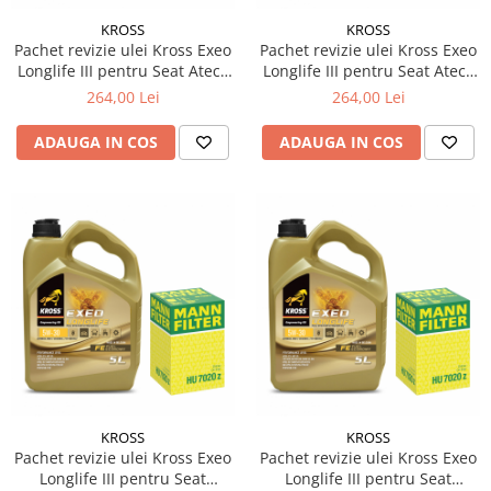
KROSS
KROSS
Pachet revizie ulei Kross Exeo
Pachet revizie ulei Kross Exeo
Longlife III pentru Seat Ateca
Longlife III pentru Seat Ateca
(KH7, KHP) 2.0 TDI diesel
(KH7, KHP) 2.0 TDI diesel
264,00 Lei
264,00 Lei
150cp 110kw
110cp 81kw
ADAUGA IN COS
ADAUGA IN COS
KROSS
KROSS
Pachet revizie ulei Kross Exeo
Pachet revizie ulei Kross Exeo
Longlife III pentru Seat
Longlife III pentru Seat