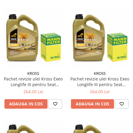
KROSS
KROSS
Pachet revizie ulei Kross Exeo
Pachet revizie ulei Kross Exeo
Longlife III pentru Seat
Longlife III pentru Seat
Alhambra (710, 711) 1.6 TDI
Alhambra (710, 711) 1.6 TDI
264,00 Lei
264,00 Lei
diesel 80cp 59kw
diesel 115cp 85kw
ADAUGA IN COS
ADAUGA IN COS