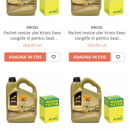
KROSS
KROSS
Pachet revizie ulei Kross Exeo
Pachet revizie ulei Kross Exeo
Longlife III pentru Seat
Longlife III pentru Seat
Alhambra Van (711) 1.6 TDI
Alhambra Van (711) 1.6 TDI
264,00 Lei
264,00 Lei
diesel 110cp 81kw
diesel 115cp 85kw
ADAUGA IN COS
ADAUGA IN COS