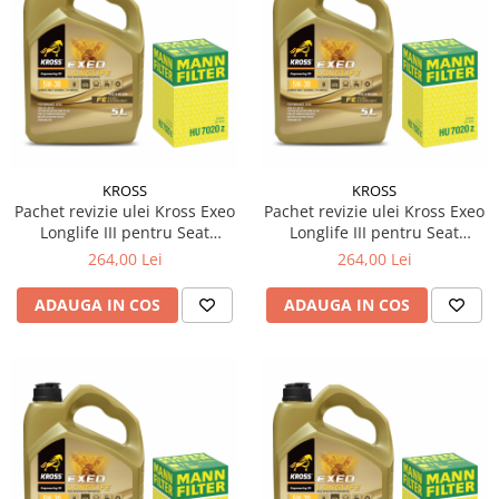
KROSS
KROSS
Pachet revizie ulei Kross Exeo
Pachet revizie ulei Kross Exeo
Longlife III pentru Seat
Longlife III pentru Seat
Alhambra (710, 711) 1.6 TDI
Alhambra Van (711) 1.6 TDI
264,00 Lei
264,00 Lei
diesel 105cp 77kw
diesel 90cp 66kw
ADAUGA IN COS
ADAUGA IN COS