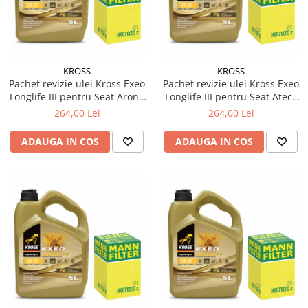
KROSS
KROSS
Pachet revizie ulei Kross Exeo
Pachet revizie ulei Kross Exeo
Longlife III pentru Seat Arona
Longlife III pentru Seat Ateca
(KJ7, KJP) 1.6 TDI diesel 95cp
(KH7, KHP) 1.6 TDI diesel
264,00 Lei
264,00 Lei
70kw
115cp 85kw
ADAUGA IN COS
ADAUGA IN COS