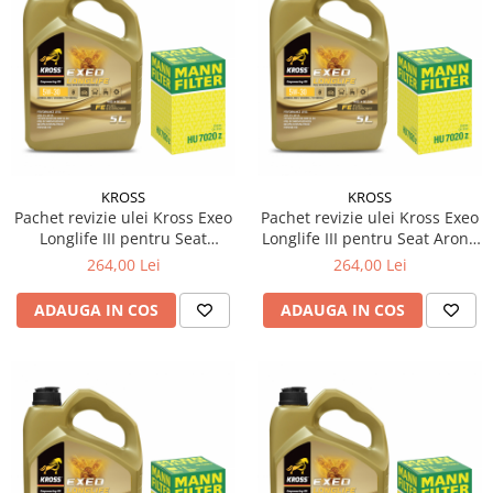
KROSS
KROSS
Pachet revizie ulei Kross Exeo
Pachet revizie ulei Kross Exeo
Longlife III pentru Seat
Longlife III pentru Seat Arona
Alhambra Van (711) TDI 4Drive
(KJ7, KJP) 1.6 TDI diesel 115cp
264,00 Lei
264,00 Lei
diesel 150cp 110kw
85kw
ADAUGA IN COS
ADAUGA IN COS