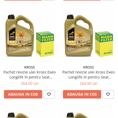
Testere si diagnoza auto
Odorizante Auto
Parfum Original
Parfum Auto
Odorizante grila
KROSS
KROSS
Pachet revizie ulei Kross Exeo
Pachet revizie ulei Kross Exeo
Longlife III pentru Seat
Longlife III pentru Seat
Alhambra Van (711) TDI diesel
Alhambra Van (711) TDI diesel
264,00 Lei
264,00 Lei
184cp 135kw
150cp 110kw
ADAUGA IN COS
ADAUGA IN COS