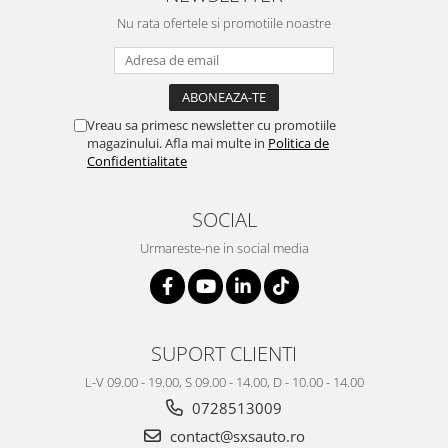
Filtre Combustibil
Nu rata ofertele si promotiile noastre
Filtre Habitaclu
Filtre Ulei
Intretinere si Cosmetica Auto
Vreau sa primesc newsletter cu promotiile
Produse Cosmetica Auto
magazinului. Afla mai multe in
Politica de
Confidentialitate
Produse curatare interior auto
Spuma activa & detergenti auto
SOCIAL
Accesorii Auto
Urmareste-ne in social media
Accesorii telefoane mobile
Cabluri Curent Auto
Cabluri si adaptoare telefoane
Echipamente Service
SUPORT CLIENTI
Huse Auto
L-V 09.00 - 19.00, S 09.00 - 14.00, D - 10.00 - 14.00
0728513009
Incarcatoare telefoane mobile
contact@sxsauto.ro
Parasolare Auto