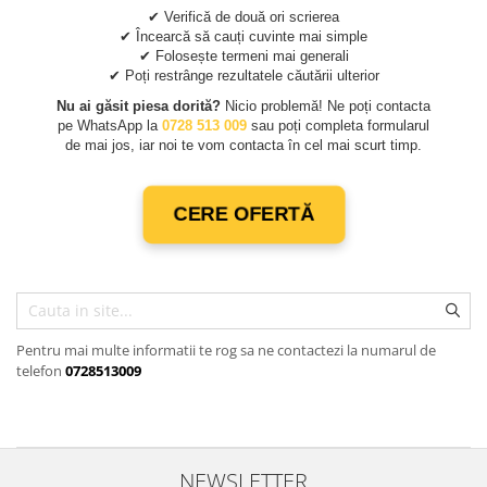
✔ Verifică de două ori scrierea
10W60
✔ Încearcă să cauți cuvinte mai simple
15W40
✔ Folosește termeni mai generali
✔ Poți restrânge rezultatele căutării ulterior
20W50
Nu ai găsit piesa dorită?
Nicio problemă! Ne poți contacta
0W12
pe WhatsApp la
0728 513 009
sau poți completa formularul
AdBlue
de mai jos, iar noi te vom contacta în cel mai scurt timp.
Aditivi Auto
Antigel
CERE OFERTĂ
Lichid de Frana
Lichid de Parbriz
Ulei Cutie de Viteze
Ulei Servodirectie
Pentru mai multe informatii te rog sa ne contactezi la numarul de
telefon
0728513009
Uleiuri Hidraulice
Vaselina si Lubrifianti Auto
Filtre Auto
Filtre Aer
NEWSLETTER