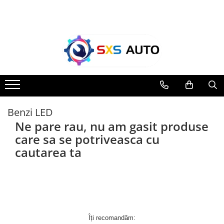
Toate Produsele
Uleiuri si Lichide
Ulei Motor Original și Aftermarket
- 0W20, 5W30, 5W40 - SXS Auto
0W16
0W20
Benzi LED
0W30
Ne pare rau, nu am gasit produse
0W40
care sa se potriveasca cu
5W20
cautarea ta
5W30
5W40
5W50
10W30
10W40
Îți recomandăm:
10W50