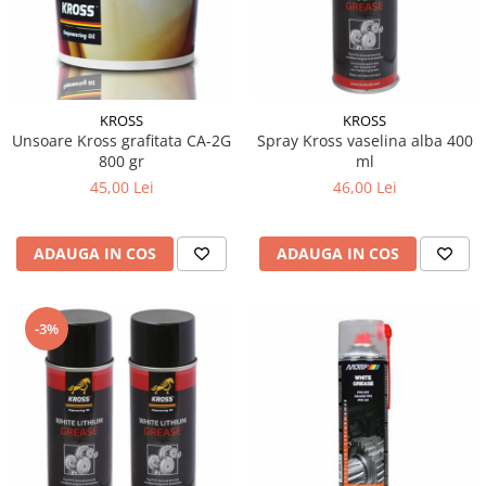
15W40
20W50
0W12
AdBlue
KROSS
KROSS
Aditivi Auto
Unsoare Kross grafitata CA-2G
Spray Kross vaselina alba 400
800 gr
ml
Antigel
45,00 Lei
46,00 Lei
Lichid de Frana
Lichid de Parbriz
ADAUGA IN COS
ADAUGA IN COS
Ulei Cutie de Viteze
Ulei Servodirectie
-3%
Uleiuri Hidraulice
Vaselina si Lubrifianti Auto