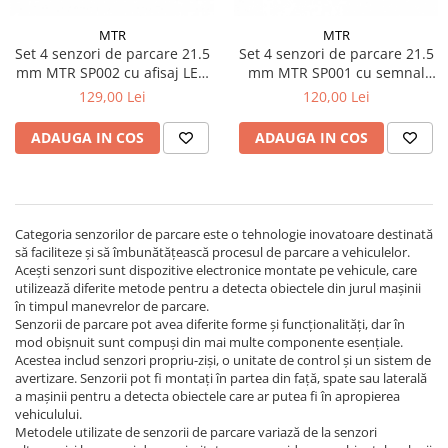
MTR
MTR
Set 4 senzori de parcare 21.5
Set 4 senzori de parcare 21.5
mm MTR SP002 cu afisaj LED
mm MTR SP001 cu semnal
si semnal acustic
acustic
129,00 Lei
120,00 Lei
ADAUGA IN COS
ADAUGA IN COS
Categoria senzorilor de parcare este o tehnologie inovatoare destinată
să faciliteze și să îmbunătățească procesul de parcare a vehiculelor.
Acești senzori sunt dispozitive electronice montate pe vehicule, care
utilizează diferite metode pentru a detecta obiectele din jurul mașinii
în timpul manevrelor de parcare.
Senzorii de parcare pot avea diferite forme și funcționalități, dar în
mod obișnuit sunt compuși din mai multe componente esențiale.
Acestea includ senzori propriu-ziși, o unitate de control și un sistem de
avertizare. Senzorii pot fi montați în partea din față, spate sau laterală
a mașinii pentru a detecta obiectele care ar putea fi în apropierea
vehiculului.
Metodele utilizate de senzorii de parcare variază de la senzori