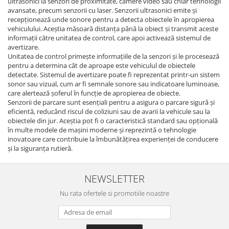
ultrasonici la senzori de proximitate, camere video sau chiar tehnologii
avansate, precum senzorii cu laser. Senzorii ultrasonici emite și
recepționează unde sonore pentru a detecta obiectele în apropierea
vehiculului. Aceștia măsoară distanța până la obiect și transmit aceste
informații către unitatea de control, care apoi activează sistemul de
avertizare.
Unitatea de control primește informațiile de la senzori și le procesează
pentru a determina cât de aproape este vehiculul de obiectele
detectate. Sistemul de avertizare poate fi reprezentat printr-un sistem
sonor sau vizual, cum ar fi semnale sonore sau indicatoare luminoase,
care alertează șoferul în funcție de apropierea de obiecte.
Senzorii de parcare sunt esențiali pentru a asigura o parcare sigură și
eficientă, reducând riscul de coliziuni sau de avarii la vehicule sau la
obiectele din jur. Aceștia pot fi o caracteristică standard sau opțională
în multe modele de mașini moderne și reprezintă o tehnologie
inovatoare care contribuie la îmbunătățirea experienței de conducere
și la siguranța rutieră.
NEWSLETTER
Nu rata ofertele si promotiile noastre