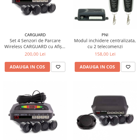
15W40
20W50
0W12
AdBlue
CARGUARD
PNI
Aditivi Auto
Set 4 Senzori de Parcare
Modul inchidere centralizata,
Wireless CARGUARD cu Afișaj
cu 2 telecomenzi
Antigel
LED și Semnal Acustic (Senzori
200,00 Lei
158,00 Lei
Lichid de Frana
Vopsibili 19mm)
ADAUGA IN COS
ADAUGA IN COS
Lichid de Parbriz
Ulei Cutie de Viteze
Ulei Servodirectie
Uleiuri Hidraulice
Vaselina si Lubrifianti Auto