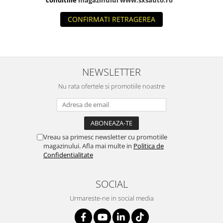
Produse curatare IT
CONFIRMATI RETRAGEREA
Siguranta Rutiera
Solutii Chimice
Stergatoare Auto
NEWSLETTER
Electrica si Electronice Auto
Becuri Auto
Nu rata ofertele si promotiile noastre
Halogen
LED
LED Omologat RAR
Vreau sa primesc newsletter cu promotiile
Xenon
magazinului. Afla mai multe in
Politica de
Auxiliare Halogen
Confidentialitate
Auxiliare LED
Adaptoare LED
SOCIAL
Accesorii electronice auto
Urmareste-ne in social media
Camere Auto DVR
Senzori de Parcare