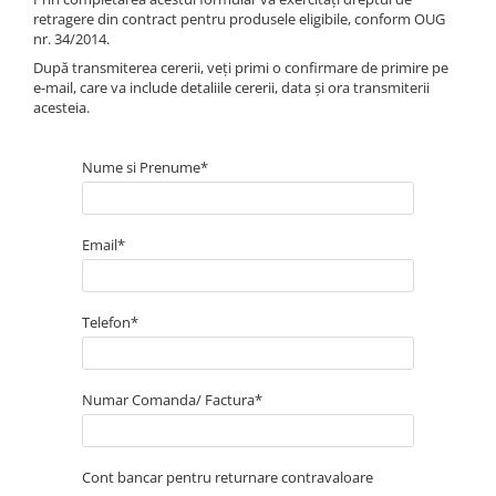
retragere din contract pentru produsele eligibile, conform OUG
10W60
nr. 34/2014.
15W40
După transmiterea cererii, veți primi o confirmare de primire pe
20W50
e-mail, care va include detaliile cererii, data și ora transmiterii
acesteia.
0W12
AdBlue
Nume si Prenume*
Aditivi Auto
Antigel
Lichid de Frana
Email*
Lichid de Parbriz
Ulei Cutie de Viteze
Telefon*
Ulei Servodirectie
Uleiuri Hidraulice
Numar Comanda/ Factura*
Vaselina si Lubrifianti Auto
Filtre Auto
Cont bancar pentru returnare contravaloare
Filtre Aer