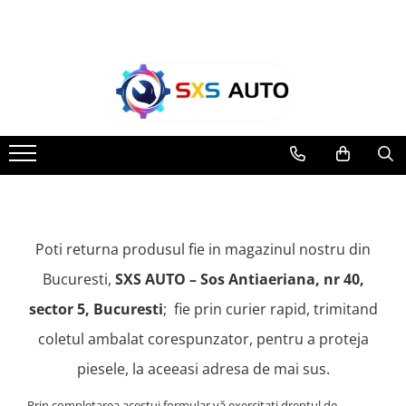
Toate Produsele
Uleiuri si Lichide
Ulei Motor Original și Aftermarket
- 0W20, 5W30, 5W40 - SXS Auto
0W16
0W20
0W30
0W40
Poti returna produsul fie in magazinul nostru din
5W20
Bucuresti,
SXS AUTO – Sos Antiaeriana, nr 40,
5W30
sector 5, Bucuresti
; fie prin curier rapid, trimitand
5W40
5W50
coletul ambalat corespunzator, pentru a proteja
10W30
piesele, la aceeasi adresa de mai sus.
10W40
10W50
Prin completarea acestui formular vă exercitați dreptul de