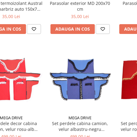
 termoizolant Austral
Parasolar exterior MD 200x70
Parasol
parbriz auto 150x70
cm
cm
35,00 Lei
35,00 Lei
A IN COS
ADAUGA IN COS
ADAU
MEGA DRIVE
MEGA DRIVE
rdele decor cabina
Set perdele cabina camion,
Set per
n, velur rosu-alb
velur albastru-negru
velur r
rsale Mega Drive
universale Mega Drive
499,00 Lei
499,00 Lei