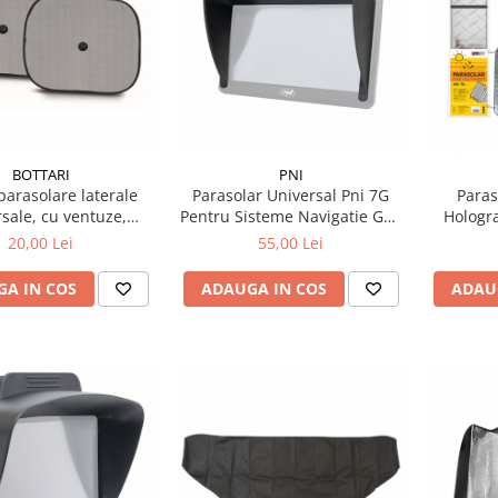
BOTTARI
PNI
 parasolare laterale
Parasolar Universal Pni 7G
Paras
sale, cu ventuze,
Pentru Sisteme Navigatie Gps
Hologra
44x36cm, gri
Cu Ecran De 7 Inch
20,00 Lei
55,00 Lei
A IN COS
ADAUGA IN COS
ADAU