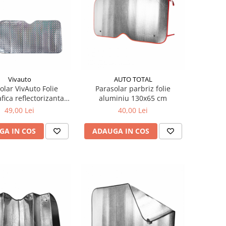
Vivauto
AUTO TOTAL
olar VivAuto Folie
Parasolar parbriz folie
fica reflectorizanta
aluminiu 130x65 cm
140x70 cm
49,00 Lei
40,00 Lei
GA IN COS
ADAUGA IN COS