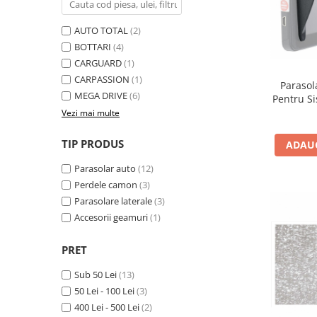
Filtre Combustibil
AUTO TOTAL
(2)
Filtre Habitaclu
BOTTARI
(4)
Filtre Ulei
CARGUARD
(1)
Intretinere si Cosmetica Auto
CARPASSION
(1)
Parasol
Produse Cosmetica Auto
MEGA DRIVE
(6)
Pentru S
Cu 
Vezi mai multe
Produse curatare interior auto
Spuma activa & detergenti auto
TIP PRODUS
ADAUG
Accesorii Auto
Parasolar auto
(12)
Accesorii telefoane mobile
Perdele camon
(3)
Cabluri Curent Auto
Parasolare laterale
(3)
Accesorii geamuri
(1)
Cabluri si adaptoare telefoane
Echipamente Service
PRET
Huse Auto
Sub 50 Lei
(13)
Incarcatoare telefoane mobile
50 Lei - 100 Lei
(3)
400 Lei - 500 Lei
(2)
Parasolare Auto