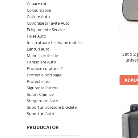
Capace roti
10W60
Consumabile
15W40
Cotiere Auto
20W50
Covorase si Tavite Auto
Echipamente Service
0W12
Huse Auto
AdBlue
Incarcatoare telefoane mobile
Aditivi Auto
Lanturi auto
Set x 2
Manusi protectie
Antigel
univer
Parasolare Auto
Lichid de Frana
Produse curatare IT
Protectie portbagaj
Lichid de Parbriz
ADAUG
Protectie usi
Ulei Cutie de Viteze
Siguranta Rutiera
Solutii Chimice
Ulei Servodirectie
Stergatoare Auto
Uleiuri Hidraulice
Suporturi accesorii biciclete
Suporturi Auto
Vaselina si Lubrifianti Auto
Filtre Auto
PRODUCATOR
Filtre Aer