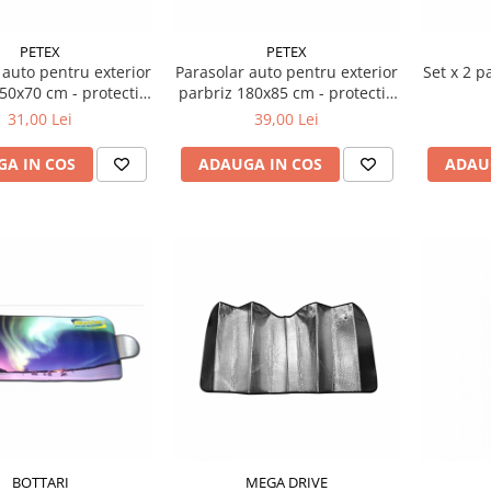
PETEX
PETEX
 auto pentru exterior
Parasolar auto pentru exterior
Set x 2 p
50x70 cm - protectie
parbriz 180x85 cm - protectie
toare vara si iarna
stergatoare vara si iarna
31,00 Lei
39,00 Lei
A IN COS
ADAUGA IN COS
ADAU
BOTTARI
MEGA DRIVE