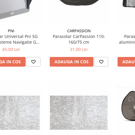
PNI
CARPASSION
ar Universal Pni 5G
Parasolar CarPassion 110-
Paras
isteme Navigatie Gps
160/75 cm
alumin
Ecran De 5 Inch
45,00 Lei
31,00 Lei
A IN COS
ADAUGA IN COS
ADAU