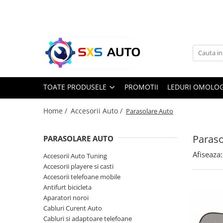
Toate Produsele
Uleiuri si Lichide
Ulei Motor Original și Aftermarket
- 0W20, 5W30, 5W40 - SXS Auto
TOATE PRODUSELE
PROMOTII
LEDURI OMOLOG
0W16
0W20
Home /
Accesorii Auto /
Parasolare Auto
0W30
0W40
Paraso
PARASOLARE AUTO
5W20
Afiseaza:
Accesorii Auto Tuning
5W30
Accesorii playere si casti
5W40
Accesorii telefoane mobile
5W50
Antifurt bicicleta
10W30
Aparatori noroi
Cabluri Curent Auto
10W40
Cabluri si adaptoare telefoane
10W50