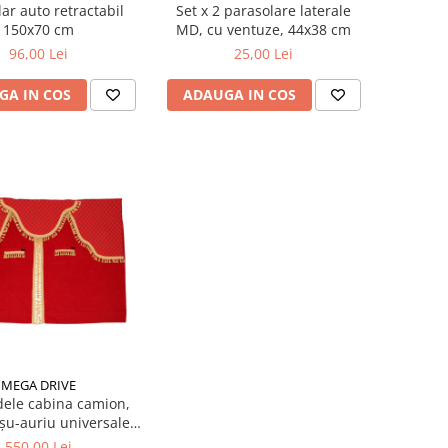
ar auto retractabil
Set x 2 parasolare laterale
150x70 cm
MD, cu ventuze, 44x38 cm
96,00 Lei
25,00 Lei
GA IN COS
ADAUGA IN COS
MEGA DRIVE
dele cabina camion,
oșu-auriu universale
Mega Drive
550,00 Lei