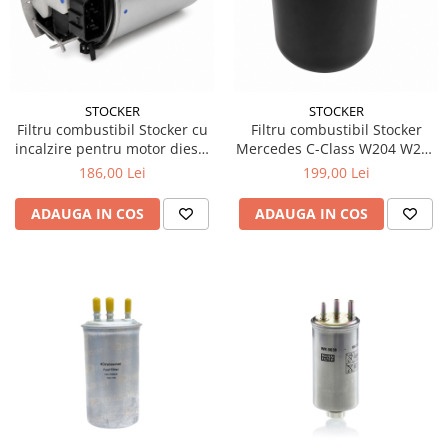
15W40
20W50
0W12
AdBlue
STOCKER
STOCKER
Aditivi Auto
Filtru combustibil Stocker cu
Filtru combustibil Stocker
incalzire pentru motor diesel
Mercedes C-Class W204 W205
Antigel
Nissan 1.5 dCi 1.6 dCi
diesel 86 mm
186,00 Lei
199,00 Lei
Lichid de Frana
ADAUGA IN COS
ADAUGA IN COS
Lichid de Parbriz
Ulei Cutie de Viteze
Ulei Servodirectie
Uleiuri Hidraulice
Vaselina si Lubrifianti Auto