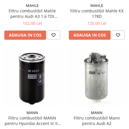
MAHLE
MAHLE
Filtru combustibil Mahle
Filtru combustibil Mahle KX
pentru Audi A3 1.6 TDI
178D
05.2009-08.2012
102,00 Lei
120,00 Lei
ADAUGA IN COS
ADAUGA IN COS
MANN
MANN
Filtru combustibil MANN
Filtru combustibil Mann
pentru Hyundai Accent II/ III,
pentru Audi A2
Getz, H-1/ Starex, Santa Fe I/