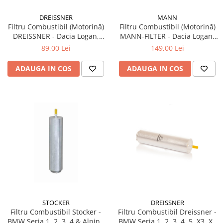
DREISSNER
MANN
Filtru Combustibil (Motorină)
Filtru Combustibil (Motorină)
DREISSNER - Dacia Logan,
MANN-FILTER - Dacia Logan,
Duster, Sandero - 1.5 dCi
Duster, Sandero, MCV - Motor
89,00 Lei
149,00 Lei
(Conducte 10mm)
1.5 dCi
ADAUGA IN COS
ADAUGA IN COS
STOCKER
DREISSNER
Filtru Combustibil Stocker -
Filtru Combustibil Dreissner -
BMW Seria 1, 2, 3, 4 & Alpina
BMW Seria 1, 2, 3, 4, 5, X3, X5