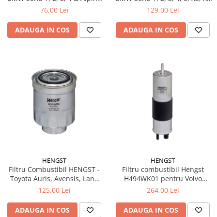
D3/D4 - H 256mm (Diesel)
(Diesel) - H 256mm
76,00 Lei
129,00 Lei
ADAUGA IN COS
ADAUGA IN COS
HENGST
HENGST
Filtru Combustibil HENGST -
Filtru combustibil Hengst
Toyota Auris, Avensis, Land
H494WK01 pentru Volvo
Cruiser Prado 3.0 D-4D, Verso
diesel – dimensiuni 58,5/59 x
125,00 Lei
264,00 Lei
246 mm
ADAUGA IN COS
ADAUGA IN COS