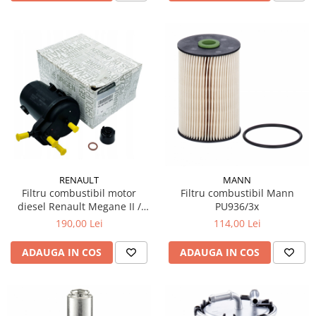
RENAULT
MANN
Filtru combustibil motor
Filtru combustibil Mann
diesel Renault Megane II /
PU936/3x
Scenic II / Grand Scenic II 1.5
190,00 Lei
114,00 Lei
dCi 2002–2010
ADAUGA IN COS
ADAUGA IN COS