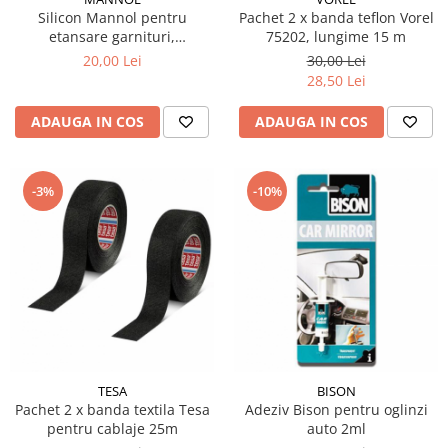
Silicon Mannol pentru
Pachet 2 x banda teflon Vorel
etansare garnituri,
75202, lungime 15 m
transparent 85 gr
20,00 Lei
30,00 Lei
28,50 Lei
ADAUGA IN COS
ADAUGA IN COS
-3%
-10%
TESA
BISON
Pachet 2 x banda textila Tesa
Adeziv Bison pentru oglinzi
pentru cablaje 25m
auto 2ml