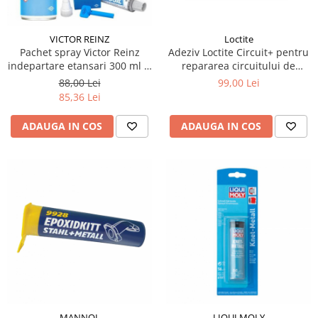
VICTOR REINZ
Loctite
Pachet spray Victor Reinz
Adeziv Loctite Circuit+ pentru
indepartare etansari 300 ml si
repararea circuitului de
silicon etansare Victor Reinz
incalzire a lunetei 2 ml
88,00 Lei
99,00 Lei
70 ml
85,36 Lei
ADAUGA IN COS
ADAUGA IN COS
MANNOL
LIQUI MOLY