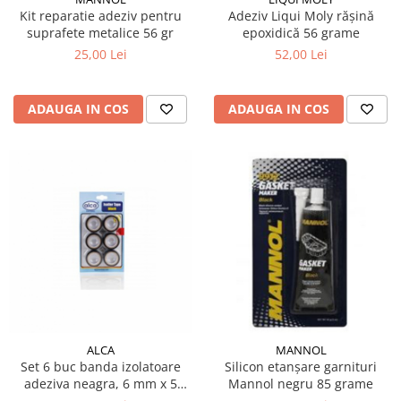
Kit reparatie adeziv pentru
Adeziv Liqui Moly răşină
suprafete metalice 56 gr
epoxidică 56 grame
25,00 Lei
52,00 Lei
ADAUGA IN COS
ADAUGA IN COS
ALCA
MANNOL
Set 6 buc banda izolatoare
Silicon etanșare garnituri
adeziva neagra, 6 mm x 5
Mannol negru 85 grame
metri