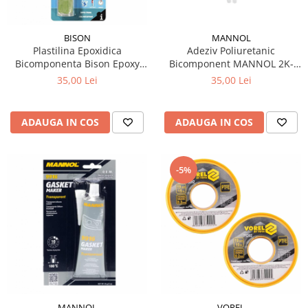
BISON
MANNOL
Plastilina Epoxidica
Adeziv Poliuretanic
Bicomponenta Bison Epoxy
Bicomponent MANNOL 2K-
Repair Aqua – Repara sub
PUR, 24 ml - Lipire, Reparații,
35,00 Lei
35,00 Lei
Apa, 56g
Umplere (Rezistent -60°C la
+120°C)
ADAUGA IN COS
ADAUGA IN COS
-5%
MANNOL
VOREL