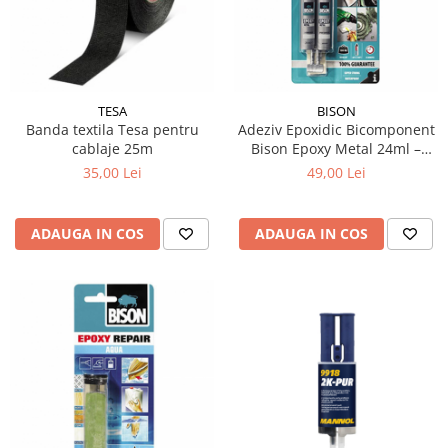
15W40
20W50
0W12
AdBlue
TESA
BISON
Aditivi Auto
Banda textila Tesa pentru
Adeziv Epoxidic Bicomponent
cablaje 25m
Bison Epoxy Metal 24ml –
Antigel
Rezistenta Extrema 220
35,00 Lei
49,00 Lei
Lichid de Frana
kg/cm²
Lichid de Parbriz
ADAUGA IN COS
ADAUGA IN COS
Ulei Cutie de Viteze
Ulei Servodirectie
Uleiuri Hidraulice
Vaselina si Lubrifianti Auto