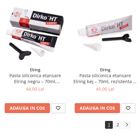
Elring
Elring
Pasta siliconica etansare
Pasta siliconica etansare
Elring negru – 70ml,
Elring bej – 70ml, rezistenta la
rezistenta la temperaturi
temperaturi inalte
44,00 Lei
45,00 Lei
inalte
ADAUGA IN COS
ADAUGA IN COS
1
2