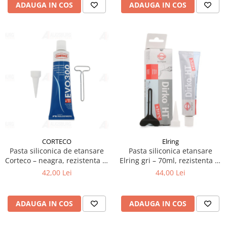
ADAUGA IN COS
ADAUGA IN COS
CORTECO
Elring
Pasta siliconica de etansare
Pasta siliconica etansare
Corteco – neagra, rezistenta la
Elring gri – 70ml, rezistenta la
temperaturi -70°C pana la
temperaturi inalte
42,00 Lei
44,00 Lei
+300°C, 70 ml
ADAUGA IN COS
ADAUGA IN COS