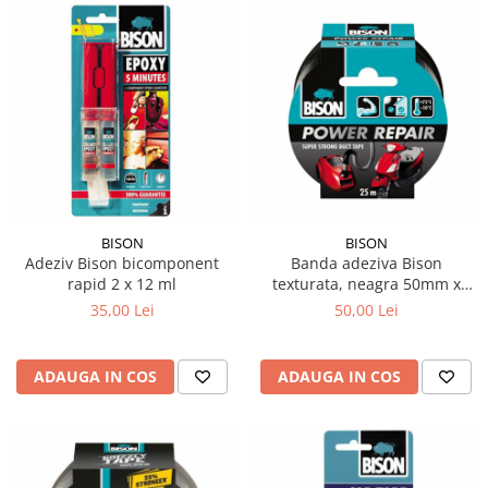
BISON
BISON
Adeziv Bison bicomponent
Banda adeziva Bison
rapid 2 x 12 ml
texturata, neagra 50mm x
25m
35,00 Lei
50,00 Lei
ADAUGA IN COS
ADAUGA IN COS