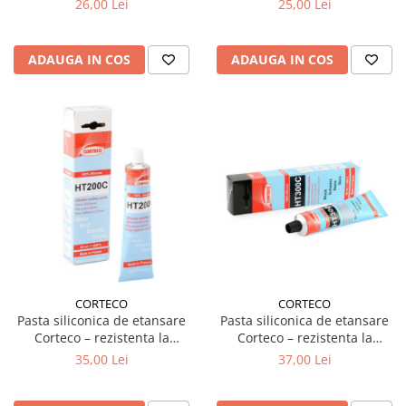
26,00 Lei
25,00 Lei
ADAUGA IN COS
ADAUGA IN COS
CORTECO
CORTECO
Pasta siliconica de etansare
Pasta siliconica de etansare
Corteco – rezistenta la
Corteco – rezistenta la
temperaturi -60°C pana la
temperaturi -60°C pana la
35,00 Lei
37,00 Lei
+200°C, culoare alba, 80 ml
+300°C, culoare neagra, 80 ml