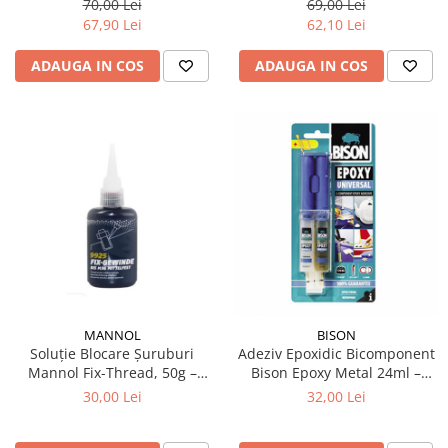
70,00 Lei
69,00 Lei
67,90 Lei
62,10 Lei
ADAUGA IN COS
ADAUGA IN COS
MANNOL
BISON
Soluție Blocare Șuruburi
Adeziv Epoxidic Bicomponent
Mannol Fix-Thread, 50g –
Bison Epoxy Metal 24ml –
Rezistență la Vibrații și
Rezistenta Extrema 220
30,00 Lei
32,00 Lei
Temperatură
kg/cm²