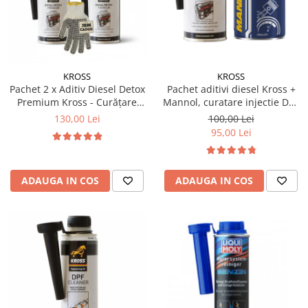
15W40
20W50
0W12
AdBlue
KROSS
KROSS
Aditivi Auto
Pachet 2 x Aditiv Diesel Detox
Pachet aditivi diesel Kross +
Premium Kross - Curățare
Mannol, curatare injectie DPF
Antigel
Completă, +5 Puncte Cetanic
si stabilizare ulei
130,00 Lei
100,00 Lei
Lichid de Frana
& Protecție DPF/EGR
95,00 Lei
Lichid de Parbriz
Ulei Cutie de Viteze
ADAUGA IN COS
ADAUGA IN COS
Ulei Servodirectie
Uleiuri Hidraulice
Vaselina si Lubrifianti Auto