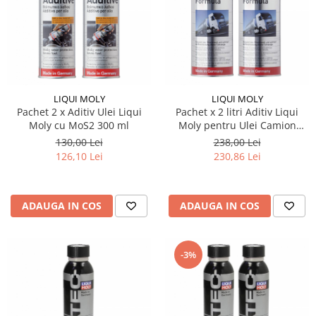
LIQUI MOLY
LIQUI MOLY
Pachet 2 x Aditiv Ulei Liqui
Pachet x 2 litri Aditiv Liqui
Moly cu MoS2 300 ml
Moly pentru Ulei Camion
Vasco Heavy Duty Formula
130,00 Lei
238,00 Lei
126,10 Lei
230,86 Lei
ADAUGA IN COS
ADAUGA IN COS
-3%