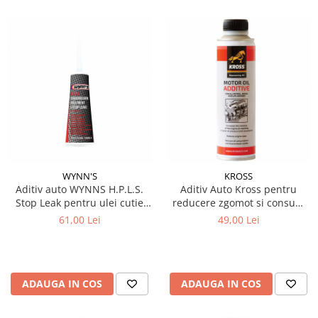
WYNN'S
KROSS
Aditiv auto WYNNS H.P.L.S.
Aditiv Auto Kross pentru
Stop Leak pentru ulei cutie
reducere zgomot si consum
viteza
ulei Diesel, Benzina sau GPL
61,00 Lei
49,00 Lei
250 ml
ADAUGA IN COS
ADAUGA IN COS