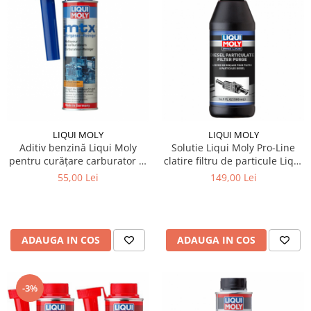
LIQUI MOLY
LIQUI MOLY
Aditiv benzină Liqui Moly
Solutie Liqui Moly Pro-Line
pentru curățare carburator și
clatire filtru de particule Liqui
supape
Moly DPF
55,00 Lei
149,00 Lei
ADAUGA IN COS
ADAUGA IN COS
-3%