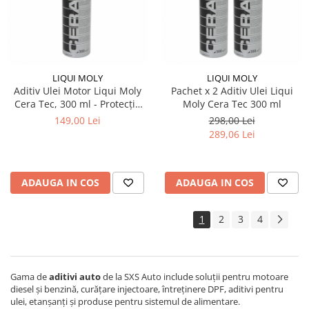
LIQUI MOLY
LIQUI MOLY
Aditiv Ulei Motor Liqui Moly
Pachet x 2 Aditiv Ulei Liqui
Cera Tec, 300 ml - Protecție
Moly Cera Tec 300 ml
Ceramică Anti-Uzură
149,00 Lei
298,00 Lei
289,06 Lei
ADAUGA IN COS
ADAUGA IN COS
1
2
3
4
Gama de
aditivi auto
de la SXS Auto include soluții pentru motoare
diesel și benzină, curățare injectoare, întreținere DPF, aditivi pentru
ulei, etanșanți și produse pentru sistemul de alimentare.