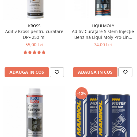
KROSS
LIQUI MOLY
Aditiv Kross pentru curatare
Aditiv Curățare Sistem Injecție
DPF 250 ml
Benzină Liqui Moly Pro-Line
(300 ml) - Tratament
55,00 Lei
74,00 Lei
Profesional GDI / TSI
ADAUGA IN COS
ADAUGA IN COS
-10%