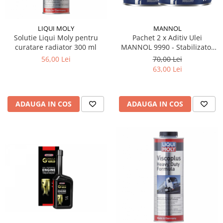
LIQUI MOLY
MANNOL
Solutie Liqui Moly pentru
Pachet 2 x Aditiv Ulei
curatare radiator 300 ml
MANNOL 9990 - Stabilizator
Vâscozitate (Reduce
56,00 Lei
70,00 Lei
Consumul de Ulei), 300 ml
63,00 Lei
ADAUGA IN COS
ADAUGA IN COS