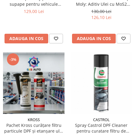
supape pentru vehicule
Moly: Aditiv Ulei cu MoS2
dotate cu GPL/ CNG 1 litru
(300ml) + Aditiv Super Diesel
129,00 Lei
130,00 Lei
(250ml), Protectie Antifrecare
126,10 Lei
si Curatare Injectoare
ADAUGA IN COS
ADAUGA IN COS
-3%
KROSS
CASTROL
Pachet Kross curățare filtru
Spray Castrol DPF Cleaner
particule DPF și etanșare ulei
pentru curatare filtru de