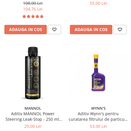
250 ml + 250 ml
particule 400 ml
108,00 Lei
55,00 Lei
104,76 Lei
ADAUGA IN COS
ADAUGA IN COS
MANNOL
WYNN'S
Aditiv MANNOL Power
Aditiv Wynn's pentru
Steering Leak-Stop - 250 ml,
curatarea filtrului de particule
Oprește Scurgerile din
325 ml
29,00 Lei
53,00 Lei
Servodirecție