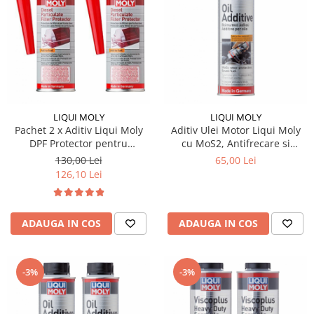
LIQUI MOLY
LIQUI MOLY
Pachet 2 x Aditiv Liqui Moly
Aditiv Ulei Motor Liqui Moly
DPF Protector pentru
cu MoS2, Antifrecare si
motorina si protectie filtru
Antiuzura, Reduce Consumul,
130,00 Lei
65,00 Lei
particule 250 ml
Compatibil Benzina si Diesel,
126,10 Lei
300 ml
ADAUGA IN COS
ADAUGA IN COS
-3%
-3%