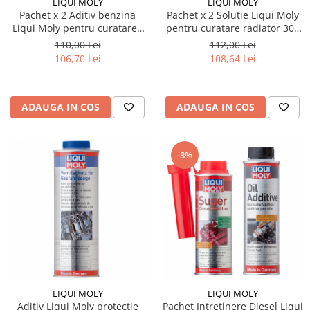
LIQUI MOLY
LIQUI MOLY
Pachet x 2 Aditiv benzina
Pachet x 2 Solutie Liqui Moly
Liqui Moly pentru curatarea
pentru curatare radiator 300
supapelor 150 ml
ml
110,00 Lei
112,00 Lei
106,70 Lei
108,64 Lei
ADAUGA IN COS
ADAUGA IN COS
-3%
LIQUI MOLY
LIQUI MOLY
Aditiv Liqui Moly protectie
Pachet Intretinere Diesel Liqui