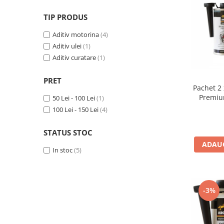
10W60
TIP PRODUS
15W40
Aditiv motorina
(4)
20W50
Aditiv ulei
(1)
0W12
Aditiv curatare
(1)
AdBlue
Aditivi Auto
PRET
Pachet 2 
Antigel
Premiu
50 Lei - 100 Lei
(1)
Completă
100 Lei - 150 Lei
(4)
Lichid de Frana
& Pr
Lichid de Parbriz
STATUS STOC
Ulei Cutie de Viteze
ADAUG
In stoc
(5)
Ulei Servodirectie
Uleiuri Hidraulice
Vaselina si Lubrifianti Auto
-3%
Filtre Auto
Filtre Aer