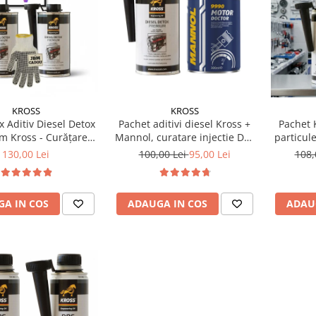
KROSS
KROSS
x Aditiv Diesel Detox
Pachet aditivi diesel Kross +
Pachet K
m Kross - Curățare
Mannol, curatare injectie DPF
particule
, +5 Puncte Cetanic
si stabilizare ulei
25
130,00 Lei
100,00 Lei
95,00 Lei
108,
otecție DPF/EGR
A IN COS
ADAUGA IN COS
ADAU