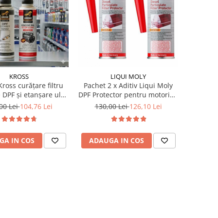
KROSS
LIQUI MOLY
ross curățare filtru
Pachet 2 x Aditiv Liqui Moly
 DPF și etanșare ulei
DPF Protector pentru motorina
0 ml + 250 ml
si protectie filtru particule 250
00 Lei
104,76 Lei
130,00 Lei
126,10 Lei
ml
GA IN COS
ADAUGA IN COS