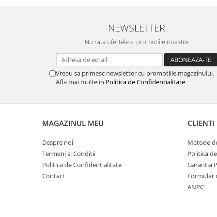
Produse curatare IT
NEWSLETTER
Siguranta Rutiera
Solutii Chimice
Nu rata ofertele si promotiile noastre
Stergatoare Auto
Electrica si Electronice Auto
Vreau sa primesc newsletter cu promotiile magazinului.
Afla mai multe in
Politica de Confidentialitate
Becuri Auto
Halogen
LED
MAGAZINUL MEU
CLIENTI
LED Omologat RAR
Xenon
Despre noi
Metode de
Auxiliare Halogen
Termeni si Conditii
Politica d
Auxiliare LED
Politica de Confidentialitate
Garantia 
Adaptoare LED
Contact
Formular 
Accesorii electronice auto
ANPC
Camere Auto DVR
Senzori de Parcare