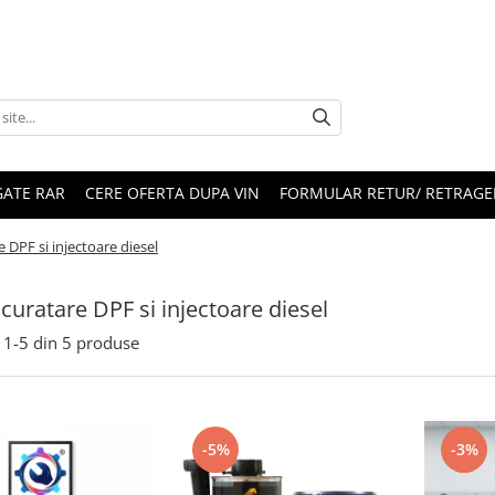
ATE RAR
CERE OFERTA DUPA VIN
FORMULAR RETUR/ RETRAGE
e DPF si injectoare diesel
i curatare DPF si injectoare diesel
1-
5
din
5
produse
-5%
-3%