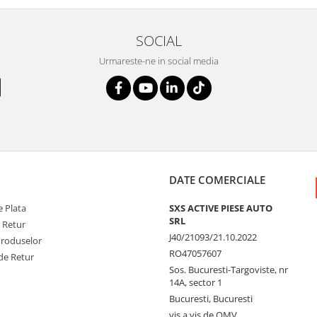
SOCIAL
Urmareste-ne in social media
DATE COMERCIALE
 Plata
SXS ACTIVE PIESE AUTO
SRL
e Retur
J40/21093/21.10.2022
Produselor
RO47057607
de Retur
Sos. Bucuresti-Targoviste, nr
14A, sector 1
Bucuresti, Bucuresti
vis a vis de OMV