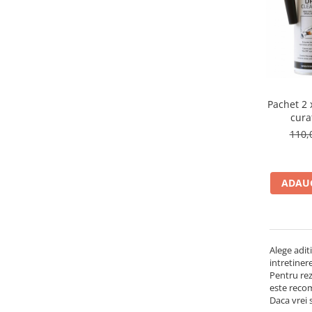
Filtre Combustibil
Filtre Habitaclu
Filtre Ulei
Intretinere si Cosmetica Auto
Produse Cosmetica Auto
Pachet 2 
Produse curatare interior auto
cura
110,
Spuma activa & detergenti auto
Accesorii Auto
Accesorii telefoane mobile
ADAUG
Cabluri Curent Auto
Cabluri si adaptoare telefoane
Echipamente Service
Alege adit
Huse Auto
intretiner
Pentru rez
Incarcatoare telefoane mobile
este recom
Daca vrei 
Parasolare Auto