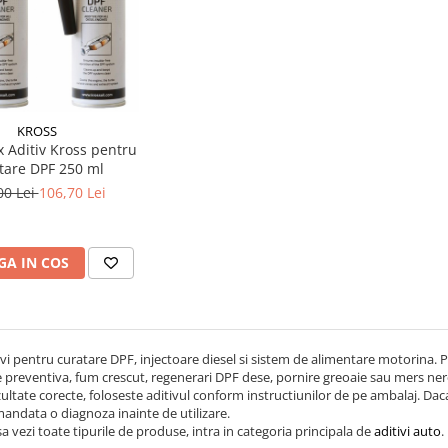
KROSS
x Aditiv Kross pentru
tare DPF 250 ml
00 Lei
106,70 Lei
A IN COS
ivi pentru curatare DPF, injectoare diesel si sistem de alimentare motorina
e preventiva, fum crescut, regenerari DPF dese, pornire greoaie sau mers ner
ultate corecte, foloseste aditivul conform instructiunilor de pe ambalaj. Daca
andata o diagnoza inainte de utilizare.
sa vezi toate tipurile de produse, intra in categoria principala de
aditivi auto
.