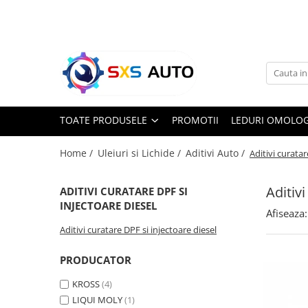
Toate Produsele
Uleiuri si Lichide
Ulei Motor Original și Aftermarket
- 0W20, 5W30, 5W40 - SXS Auto
TOATE PRODUSELE
PROMOTII
LEDURI OMOLOG
0W16
0W20
Home /
Uleiuri si Lichide /
Aditivi Auto /
Aditivi curatar
0W30
0W40
Aditiv
ADITIVI CURATARE DPF SI
5W20
INJECTOARE DIESEL
Afiseaza:
5W30
Aditivi curatare DPF si injectoare diesel
5W40
5W50
PRODUCATOR
10W30
KROSS
(4)
10W40
LIQUI MOLY
(1)
10W50