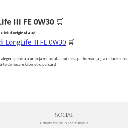
fe III FE 0W30
🛒
e
uleiul original Audi
.
i LongLife III FE 0W30
🛒
 alegere pentru a proteja motorul, a optimiza performanța și a reduce con
ă-te de fiecare kilometru parcurs!
SOCIAL
Urmareste-ne in social media