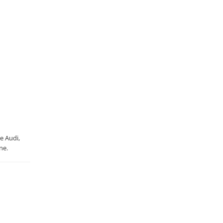
de Audi,
ne.