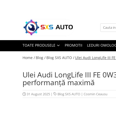
Toate Produsele
Uleiuri si Lichide
Ulei Motor Original și Aftermarket
- 0W20, 5W30, 5W40 - SXS Auto
TOATE PRODUSELE
PROMOTII
LEDURI OMOLOG
0W16
0W20
Home /
Blog /
Blog SXS AUTO /
Ulei Audi LongLife III 
0W30
0W40
Ulei Audi LongLife III FE 0W
5W20
performanță maximă
5W30
5W40
31 August 2025
|
Blog SXS AUTO
|
Cosmin Ceausu
5W50
10W30
10W40
10W50