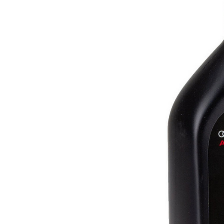
10W60
15W40
20W50
0W12
AdBlue
Aditivi Auto
Antigel
Lichid de Frana
Lichid de Parbriz
Ulei Cutie de Viteze
Ulei Servodirectie
Uleiuri Hidraulice
Vaselina si Lubrifianti Auto
Filtre Auto
Filtre Aer