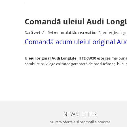
Testere si diagnoza auto
Odorizante Auto
Comandă uleiul Audi LongLi
Parfum Original
Dacă vrei să oferi motorului tău cea mai bună protecție, aleg
Parfum Auto
Comandă acum uleiul original Aud
Odorizante grila
Uleiul original Audi LongLife III FE 0W30
este cea mai bună
combustibil. Alege calitatea garantată de producător și bucur
NEWSLETTER
Nu rata ofertele si promotiile noastre