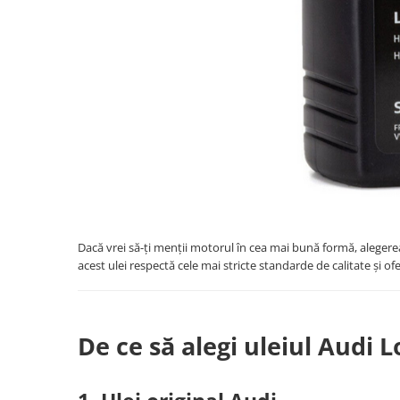
Filtre Combustibil
Filtre Habitaclu
Filtre Ulei
Intretinere si Cosmetica Auto
Produse Cosmetica Auto
Produse curatare interior auto
Spuma activa & detergenti auto
Accesorii Auto
Accesorii telefoane mobile
Dacă vrei să-ți menții motorul în cea mai bună formă, aleger
Cabluri Curent Auto
acest ulei respectă cele mai stricte standarde de calitate și of
Cabluri si adaptoare telefoane
Echipamente Service
Huse Auto
De ce să alegi uleiul Audi L
Incarcatoare telefoane mobile
Parasolare Auto