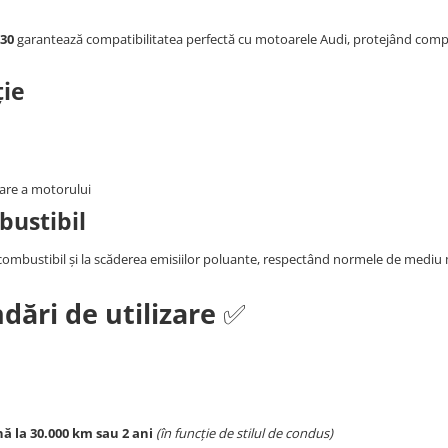
W30
garantează compatibilitatea perfectă cu motoarele Audi, protejând com
ție
mare a motorului
bustibil
combustibil și la scăderea emisiilor poluante, respectând normele de mediu
dări de utilizare
✅
ă la 30.000 km sau 2 ani
(în funcție de stilul de condus)