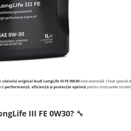
ea
uleiului original Audi LongLife III FE 0W30
este esențială. Creat special 
eră
performanță, eficiență și protecție optimă
pentru motoarele moder
ongLife III FE 0W30?
🔧