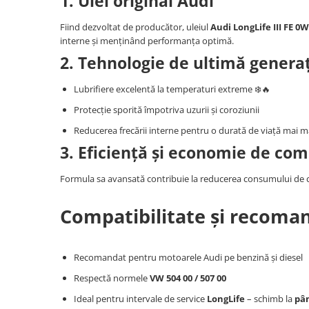
1. Ulei original Audi
Produse curatare IT
Fiind dezvoltat de producător, uleiul
Audi LongLife III FE 0
Siguranta Rutiera
interne și menținând performanța optimă.
Solutii Chimice
2. Tehnologie de ultimă genera
Stergatoare Auto
Lubrifiere excelentă la temperaturi extreme ❄️🔥
Electrica si Electronice Auto
Protecție sporită împotriva uzurii și coroziunii
Becuri Auto
Reducerea frecării interne pentru o durată de viață mai 
Halogen
3. Eficiență și economie de com
LED
LED Omologat RAR
Formula sa avansată contribuie la reducerea consumului de 
Xenon
Compatibilitate și recoman
Auxiliare Halogen
Auxiliare LED
Adaptoare LED
Recomandat pentru motoarele Audi pe benzină și diesel
Accesorii electronice auto
Respectă normele
VW 504 00 / 507 00
Camere Auto DVR
Ideal pentru intervale de service
LongLife
– schimb la
pân
Senzori de Parcare