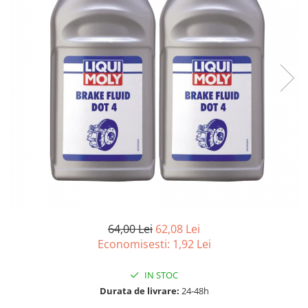
15W40
20W50
0W12
AdBlue
Aditivi Auto
Antigel
Lichid de Frana
Lichid de Parbriz
Ulei Cutie de Viteze
Ulei Servodirectie
Uleiuri Hidraulice
64,00 Lei
62,08 Lei
Vaselina si Lubrifianti Auto
Economisesti:
1,92
Lei
IN STOC
Durata de livrare:
24-48h