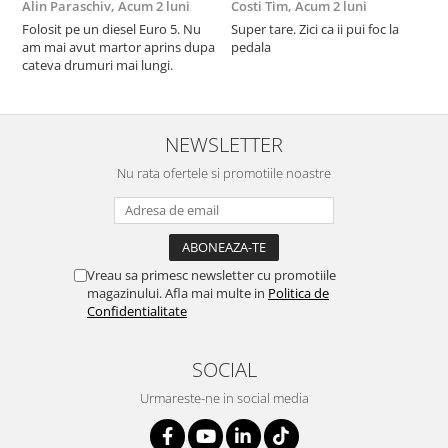
Alin Paraschiv,
Acum 2 luni
Costi Tim,
Acum 2 luni
G
Folosit pe un diesel Euro 5. Nu
Super tare. Zici ca ii pui foc la
S
am mai avut martor aprins dupa
pedala
S
cateva drumuri mai lungi.
NEWSLETTER
Nu rata ofertele si promotiile noastre
Vreau sa primesc newsletter cu promotiile
magazinului. Afla mai multe in
Politica de
Confidentialitate
SOCIAL
Urmareste-ne in social media