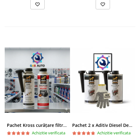
Pachet Kross curățare filtru particule DPF și etanșare ulei 250 ml + 250 ml
Pachet 2 x Aditiv Diesel Detox Premium Kross - Curățare Completă, +5 Puncte Cetanic & Protecție DPF/EGR
Achizitie verificata
Achizitie verificata