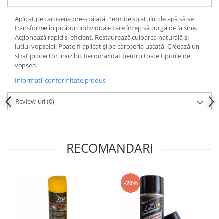
Testere si diagnoza auto
Aplicat pe caroseria pre-spălată. Permite stratului de apă să se
transforme în picături individuale care încep să curgă de la sine.
Odorizante Auto
Acționează rapid și eficient. Restaurează culoarea naturală și
Parfum Original
luciul vopselei. Poate fi aplicat și pe caroseria uscată. Creează un
strat protector invizibil. Recomandat pentru toate tipurile de
Parfum Auto
vopsea.
Odorizante grila
Informatii conformitate produs
Review-uri
(0)
RECOMANDARI
-20%