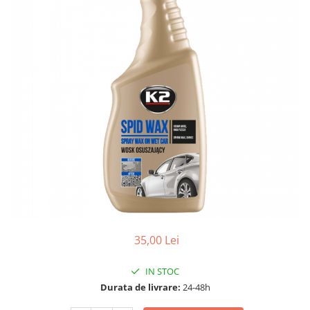
10W60
15W40
20W50
0W12
AdBlue
Aditivi Auto
Antigel
Lichid de Frana
Lichid de Parbriz
Ulei Cutie de Viteze
Ulei Servodirectie
Uleiuri Hidraulice
35,00 Lei
Vaselina si Lubrifianti Auto
IN STOC
Filtre Auto
Durata de livrare:
24-48h
Filtre Aer