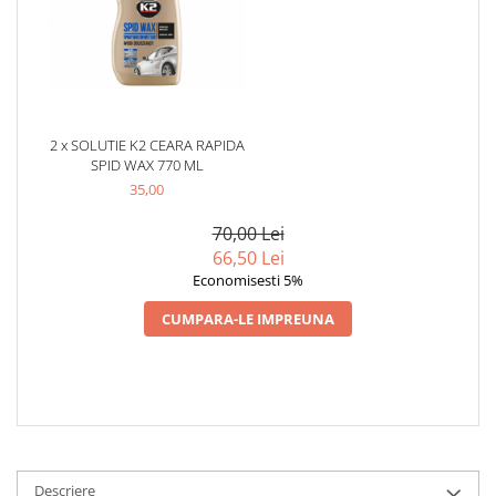
Produse curatare IT
Siguranta Rutiera
Solutii Chimice
Stergatoare Auto
2 x SOLUTIE K2 CEARA RAPIDA
Electrica si Electronice Auto
SPID WAX 770 ML
35,00
Becuri Auto
Halogen
70,00 Lei
LED
66,50 Lei
Economisesti 5%
LED Omologat RAR
Xenon
CUMPARA-LE IMPREUNA
Auxiliare Halogen
Auxiliare LED
Adaptoare LED
Accesorii electronice auto
Camere Auto DVR
Descriere
Senzori de Parcare