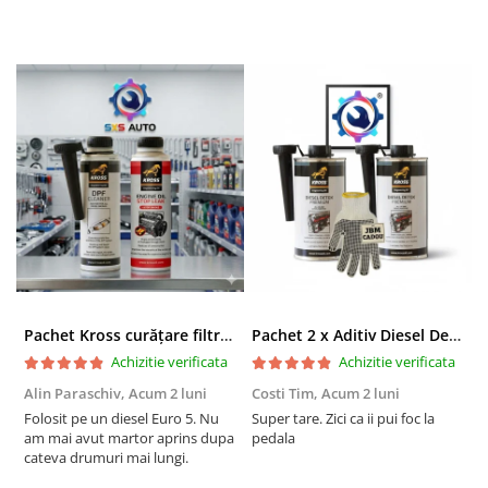
Pachet Kross curățare filtru particule DPF și etanșare ulei 250 ml + 250 ml
Pachet 2 x Aditiv Diesel Detox Premium Kross - Curățare Completă, +5 Puncte Cetanic & Protecție DPF/EGR
Achizitie verificata
Achizitie verificata
Alin Paraschiv,
Acum 2 luni
Costi Tim,
Acum 2 luni
G
Folosit pe un diesel Euro 5. Nu
Super tare. Zici ca ii pui foc la
S
am mai avut martor aprins dupa
pedala
S
cateva drumuri mai lungi.