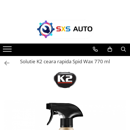
Toate Produsele
Uleiuri si Lichide
Ulei Motor Original și Aftermarket
- 0W20, 5W30, 5W40 - SXS Auto
0W16
Solutie K2 ceara rapida Spid Wax 770 ml
0W20
0W30
0W40
5W20
5W30
5W40
5W50
10W30
10W40
10W50