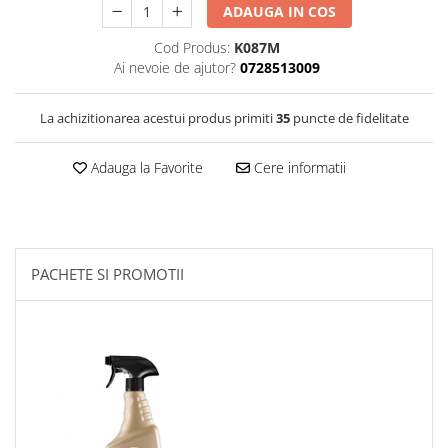
ADAUGA IN COS
Filtre Combustibil
Filtre Habitaclu
Cod Produs:
K087M
Ai nevoie de ajutor?
0728513009
Filtre Ulei
Intretinere si Cosmetica Auto
La achizitionarea acestui produs primiti
35
puncte de fidelitate
Produse Cosmetica Auto
Produse curatare interior auto
Adauga la Favorite
Cere informatii
Spuma activa & detergenti auto
Accesorii Auto
Accesorii telefoane mobile
PACHETE SI PROMOTII
Cabluri Curent Auto
Cabluri si adaptoare telefoane
Echipamente Service
Huse Auto
Incarcatoare telefoane mobile
Parasolare Auto