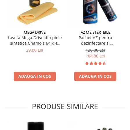
MEGA DRIVE
AZ MEISTERTEILE
Laveta Mega Drive din piele
Pachet AZ pentru
sintetica Chamois 64 x 43
dezinfectare si
cm
improspatare instalatie
29,00 Lei
130,00 Lei
auto AC
104,00 Lei
ADAUGA IN COS
ADAUGA IN COS
PRODUSE SIMILARE