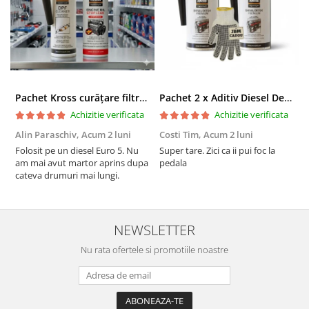
Pachet Kross curățare filtru particule DPF și etanșare ulei 250 ml + 250 ml
Pachet 2 x Aditiv Diesel Detox Premium Kross - Curățare Completă, +5 Puncte Cetanic & Protecție DPF/EGR
Achizitie verificata
Achizitie verificata
Alin Paraschiv,
Acum 2 luni
Costi Tim,
Acum 2 luni
G
Folosit pe un diesel Euro 5. Nu
Super tare. Zici ca ii pui foc la
S
am mai avut martor aprins dupa
pedala
S
cateva drumuri mai lungi.
NEWSLETTER
Nu rata ofertele si promotiile noastre