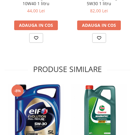
Întâlnește norma Ford WSS-M2C917-A
10W40 1 litru
5W30 1 litru
Aprobare MB 226.5/ 229.31/ 229.51
44,00 Lei
82,00 Lei
Renault RN 0700 / RN 0710
VW 502 00/ 505 00/ 505 01
ADAUGA IN COS
ADAUGA IN COS
*GM dexos2®: înlocuieşte GM-LL-B-025 şi GM-LL-A-025 :
GB2D0715082
PRODUSE SIMILARE
-8%