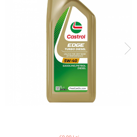
10W60
15W40
20W50
0W12
AdBlue
Aditivi Auto
Antigel
Lichid de Frana
Lichid de Parbriz
Ulei Cutie de Viteze
Ulei Servodirectie
Uleiuri Hidraulice
Vaselina si Lubrifianti Auto
Filtre Auto
Filtre Aer