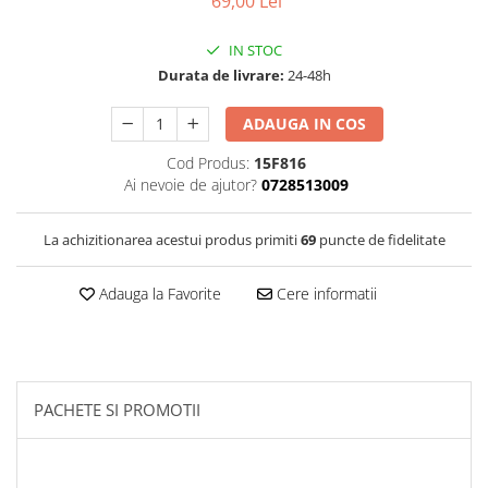
69,00 Lei
Filtre Combustibil
Filtre Habitaclu
IN STOC
Durata de livrare:
24-48h
Filtre Ulei
Intretinere si Cosmetica Auto
ADAUGA IN COS
Produse Cosmetica Auto
Cod Produs:
15F816
Produse curatare interior auto
Ai nevoie de ajutor?
0728513009
Spuma activa & detergenti auto
La achizitionarea acestui produs primiti
69
puncte de fidelitate
Accesorii Auto
Accesorii telefoane mobile
Adauga la Favorite
Cere informatii
Cabluri Curent Auto
Cabluri si adaptoare telefoane
Echipamente Service
PACHETE SI PROMOTII
Huse Auto
Incarcatoare telefoane mobile
Parasolare Auto