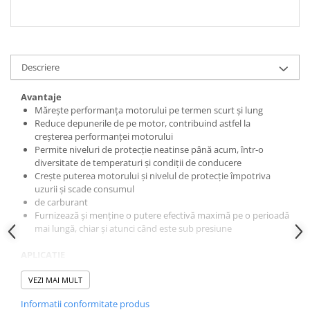
Testere si diagnoza auto
Odorizante Auto
Parfum Original
Descriere
Parfum Auto
Avantaje
Odorizante grila
Mărește performanța motorului pe termen scurt şi lung
Reduce depunerile de pe motor, contribuind astfel la
creșterea performanţei motorului
Permite niveluri de protecţie neatinse până acum, într-o
diversitate de temperaturi şi condiţii de conducere
Crește puterea motorului și nivelul de protecție împotriva
uzurii și scade consumul
de carburant
Furnizează şi menţine o putere efectivă maximă pe o perioadă
mai lungă, chiar şi atunci când este sub presiune
APLICATIE
Castrol EDGE Turbo Diesel 5W-40 este adecvat pentru utilizarea la
motoarele pe benzină şi diesel, pentru care producătorul
VEZI MAI MULT
recomandă un lubrifiant ACEA C3, API SN/CF sau o specificaţie
Informatii conformitate produs
anterioară.