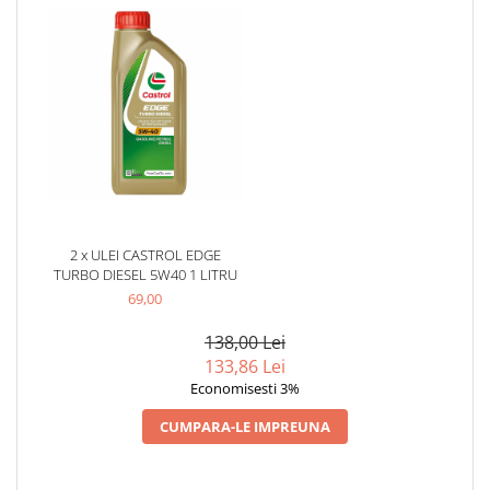
Produse curatare IT
Siguranta Rutiera
Solutii Chimice
Stergatoare Auto
Electrica si Electronice Auto
Becuri Auto
Halogen
LED
2 x ULEI CASTROL EDGE
TURBO DIESEL 5W40 1 LITRU
LED Omologat RAR
69,00
Xenon
Auxiliare Halogen
138,00 Lei
Auxiliare LED
133,86 Lei
Economisesti 3%
Adaptoare LED
Accesorii electronice auto
CUMPARA-LE IMPREUNA
Camere Auto DVR
Senzori de Parcare