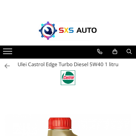
Toate Produsele
Uleiuri si Lichide
Ulei Motor Original și Aftermarket
- 0W20, 5W30, 5W40 - SXS Auto
0W16
Ulei Castrol Edge Turbo Diesel 5W40 1 litru
0W20
0W30
0W40
5W20
5W30
5W40
5W50
10W30
10W40
10W50