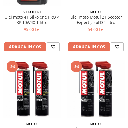
Produse curatare IT
SILKOLENE
MOTUL
Siguranta Rutiera
Ulei moto 4T Silkolene PRO 4
Ulei moto Motul 2T Scooter
XP 10W40 1 litru
Expert JasoFD 1 litru
Solutii Chimice
95,00 Lei
54,00 Lei
Stergatoare Auto
Electrica si Electronice Auto
ADAUGA IN COS
ADAUGA IN COS
Becuri Auto
Halogen
LED
-3%
-5%
LED Omologat RAR
Xenon
Auxiliare Halogen
Auxiliare LED
Adaptoare LED
Accesorii electronice auto
Camere Auto DVR
MOTUL
MOTUL
Senzori de Parcare