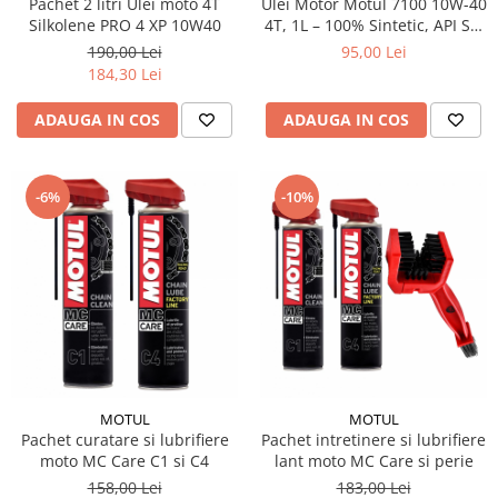
Pachet 2 litri Ulei moto 4T
Ulei Motor Motul 7100 10W-40
Silkolene PRO 4 XP 10W40
4T, 1L – 100% Sintetic, API SP,
JASO MA2 (2023)
190,00 Lei
95,00 Lei
184,30 Lei
ADAUGA IN COS
ADAUGA IN COS
-6%
-10%
MOTUL
MOTUL
Pachet curatare si lubrifiere
Pachet intretinere si lubrifiere
moto MC Care C1 si C4
lant moto MC Care si perie
158,00 Lei
183,00 Lei