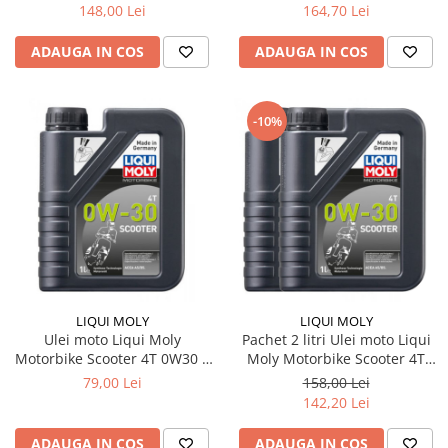
148,00 Lei
164,70 Lei
ADAUGA IN COS
ADAUGA IN COS
-10%
LIQUI MOLY
LIQUI MOLY
Ulei moto Liqui Moly
Pachet 2 litri Ulei moto Liqui
Motorbike Scooter 4T 0W30 1
Moly Motorbike Scooter 4T
litru
0W30
79,00 Lei
158,00 Lei
142,20 Lei
ADAUGA IN COS
ADAUGA IN COS