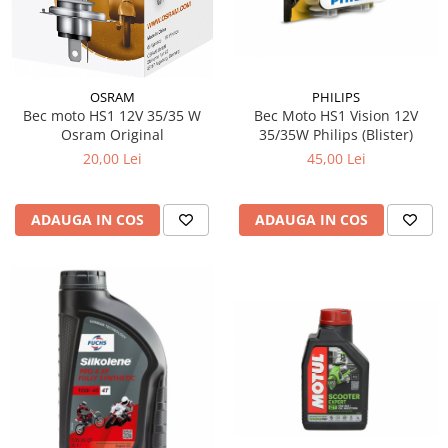
Filtre Combustibil
Filtre Habitaclu
Filtre Ulei
PHILIPS
OSRAM
Intretinere si Cosmetica Auto
Bec Moto HS1 Vision 12V
Bec moto HS1 12V 35/35 W
Produse Cosmetica Auto
35/35W Philips (Blister)
Osram Original
45,00 Lei
20,00 Lei
Produse curatare interior auto
Spuma activa & detergenti auto
ADAUGA IN COS
ADAUGA IN COS
Accesorii Auto
Accesorii telefoane mobile
Cabluri Curent Auto
Cabluri si adaptoare telefoane
Echipamente Service
Huse Auto
Incarcatoare telefoane mobile
Parasolare Auto