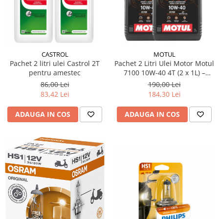
10W60
15W40
20W50
0W12
CASTROL
MOTUL
AdBlue
Pachet 2 litri ulei Castrol 2T
Pachet 2 Litri Ulei Motor Motul
pentru amestec
7100 10W-40 4T (2 x 1L) –
Aditivi Auto
100% Sintetic, API SP, JASO
86,00 Lei
190,00 Lei
MA2
Antigel
83,42 Lei
184,30 Lei
Lichid de Frana
ADAUGA IN COS
ADAUGA IN COS
Lichid de Parbriz
Ulei Cutie de Viteze
Ulei Servodirectie
Uleiuri Hidraulice
Vaselina si Lubrifianti Auto
Filtre Auto
Filtre Aer