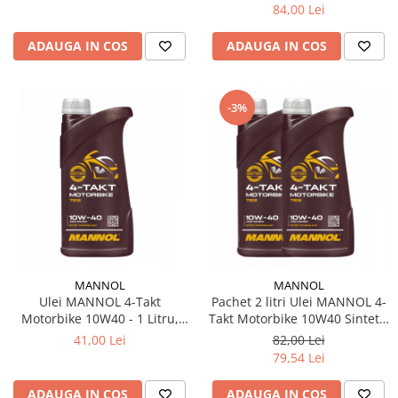
84,00 Lei
ADAUGA IN COS
ADAUGA IN COS
-3%
MANNOL
MANNOL
Ulei MANNOL 4-Takt
Pachet 2 litri Ulei MANNOL 4-
Motorbike 10W40 - 1 Litru,
Takt Motorbike 10W40 Sintetic
Sintetic cu Ester (Moto Sport &
cu Ester (Moto Sport & Off-
41,00 Lei
82,00 Lei
Off-Road)
Road)
79,54 Lei
ADAUGA IN COS
ADAUGA IN COS