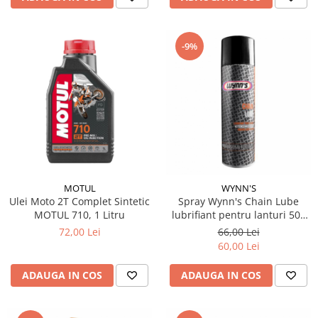
-9%
MOTUL
WYNN'S
Ulei Moto 2T Complet Sintetic
Spray Wynn's Chain Lube
MOTUL 710, 1 Litru
lubrifiant pentru lanturi 500
ml
72,00 Lei
66,00 Lei
60,00 Lei
ADAUGA IN COS
ADAUGA IN COS