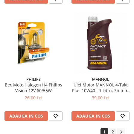
PHILIPS
MANNOL
Bec Moto Halogen H4 Philips
Ulei Motor MANNOL 4-Takt
Vision 12V 60/55W
Plus 10W40 - 1 Litru, Sintetic
cu Ester (Moto 4T, Ambreiaj
26,00 Lei
39,00 Lei
Umed)
ADAUGA IN COS
ADAUGA IN COS
1
2