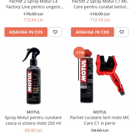
Pachet 2 Spray Motul C4
Pachet 2 Spray Motul C1 MC
Factory Line pentru ungere
Care pentru curatat lantul
Testere si diagnoza auto
lant 400 ml
moto 400 ml
178,00 Lei
118,00 Lei
Odorizante Auto
172,66 Lei
112,10 Lei
Parfum Original
ADAUGA IN COS
ADAUGA IN COS
Parfum Auto
Odorizante grila
-11%
MOTUL
MOTUL
Spray Motul pentru curatare
Pachet curatare lant moto MC
casca si viziera moto 250 ml
Care C1 si perie
49,00 Lei
94,00 Lei