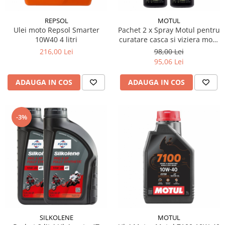
REPSOL
MOTUL
Ulei moto Repsol Smarter
Pachet 2 x Spray Motul pentru
10W40 4 litri
curatare casca si viziera moto
250 ml
216,00 Lei
98,00 Lei
95,06 Lei
ADAUGA IN COS
ADAUGA IN COS
-3%
SILKOLENE
MOTUL