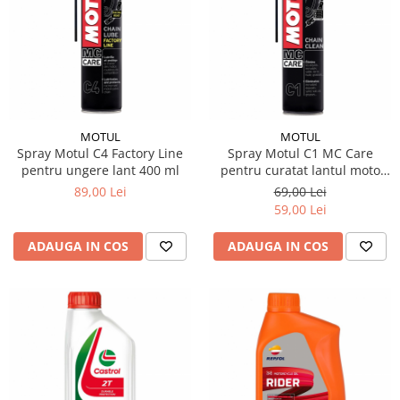
MOTUL
MOTUL
Spray Motul C4 Factory Line
Spray Motul C1 MC Care
pentru ungere lant 400 ml
pentru curatat lantul moto
400 ml
89,00 Lei
69,00 Lei
59,00 Lei
ADAUGA IN COS
ADAUGA IN COS