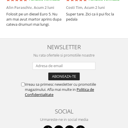
Alin Paraschiv,
Acum 2 luni
Costi Tim,
Acum 2 luni
G
Folosit pe un diesel Euro 5. Nu
Super tare. Zici ca ii pui foc la
S
am mai avut martor aprins dupa
pedala
S
cateva drumuri mai lungi.
NEWSLETTER
Nu rata ofertele si promotiile noastre
Vreau sa primesc newsletter cu promotiile
magazinului. Afla mai multe in
Politica de
Confidentialitate
SOCIAL
Urmareste-ne in social media