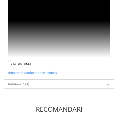
Produse curatare IT
Siguranta Rutiera
Solutii Chimice
Stergatoare Auto
Electrica si Electronice Auto
Becuri Auto
Halogen
LED
VEZI MAI MULT
LED Omologat RAR
Informatii conformitate produs
Xenon
Auxiliare Halogen
Review-uri
(1)
Auxiliare LED
Adaptoare LED
Accesorii electronice auto
RECOMANDARI
Camere Auto DVR
Senzori de Parcare