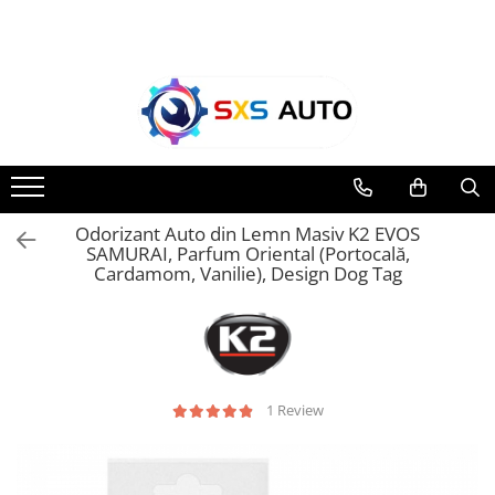
Toate Produsele
Uleiuri si Lichide
Ulei Motor Original și Aftermarket
- 0W20, 5W30, 5W40 - SXS Auto
0W16
Odorizant Auto din Lemn Masiv K2 EVOS
0W20
SAMURAI, Parfum Oriental (Portocală,
0W30
Cardamom, Vanilie), Design Dog Tag
0W40
5W20
5W30
5W40
5W50
1 Review
10W30
10W40
10W50