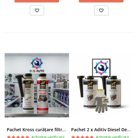
AVERTISMENTE DE SIGURANȚĂ:
Atenție: Provoacă iritarea pielii. Provoacă o iritare gravă a ochilor.
Poate provoca o reacție alergică a pielii. Toxic pentru mediul
acvatic cu efecte pe termen lung. A nu se lăsa la îndemâna copiilor.
Spălați-vă bine pe mâini după manipulare. Evitați dispersarea în
mediu.
ÎN CAZ DE CONTACT CU PIELEA:
Spălați cu multă apă.
ÎN CAZ DE CONTACT CU OCHII:
Clătiți cu atenție cu apă timp de
mai multe minute. Scoateți lentilele de contact, dacă este cazul și
dacă acest lucru se poate face cu ușurință. Continuați să clătiți.
Aruncați conținutul/recipientul în containerul de deșeuri conform
legislației.
Conține: 1-(1,2,3,4,5,6,7,8-octahidro-2,3,8,8-tetrametil-2-naftil)
etan-1-onă; salicilat de benzil; linalool; α-hexilcinnamaldehidă.
Pachet Kross curățare filtru particule DPF și etanșare ulei 250 ml + 250 ml
Pachet 2 x Aditiv Diesel Detox Premium Kross - Curățare Completă, +5 Puncte Cetanic & Protecție DPF/EGR
Achizitie verificata
Achizitie verificata