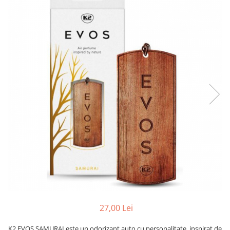
10W60
15W40
20W50
0W12
AdBlue
Aditivi Auto
Antigel
Lichid de Frana
Lichid de Parbriz
Ulei Cutie de Viteze
Ulei Servodirectie
Uleiuri Hidraulice
Vaselina si Lubrifianti Auto
27,00 Lei
Filtre Auto
Filtre Aer
K2 EVOS SAMURAI este un odorizant auto cu personalitate, inspirat de