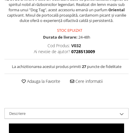
Filtre Combustibil
spiritul nobil al războinicilor legendari.
Realizat din lemn masiv sub
forma unui "Dog Tag", acest accesoriu emană un parfum
Oriental
Filtre Habitaclu
captivant.
Mixul de portocală proaspătă, cardamom picant și vanilie
dulce oferă o experiență olfactivă caldă și persistentă.
Filtre Ulei
STOC EPUIZAT
Intretinere si Cosmetica Auto
Durata de livrare:
24-48h
Produse Cosmetica Auto
Cod Produs:
V032
Produse curatare interior auto
Ai nevoie de ajutor?
0728513009
Spuma activa & detergenti auto
La achizitionarea acestui produs primiti
27
puncte de fidelitate
Accesorii Auto
Accesorii telefoane mobile
Adauga la Favorite
Cere informatii
Cabluri Curent Auto
Cabluri si adaptoare telefoane
Echipamente Service
Huse Auto
Descriere
Incarcatoare telefoane mobile
Parasolare Auto