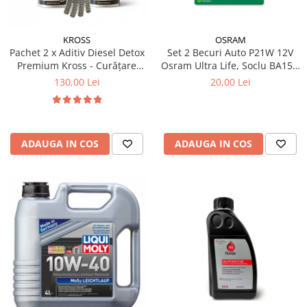
KROSS
OSRAM
Pachet 2 x Aditiv Diesel Detox
Set 2 Becuri Auto P21W 12V
Premium Kross - Curățare
Osram Ultra Life, Soclu BA15s,
Completă, +5 Puncte Cetanic
Durata de Viata Extinsa (4x),
130,00 Lei
20,00 Lei
& Protecție DPF/EGR
Semnalizare / Frana /
Marsarier
ADAUGA IN COS
ADAUGA IN COS