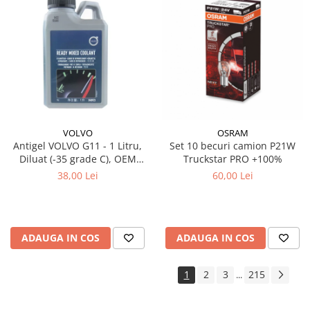
VOLVO
OSRAM
Antigel VOLVO G11 - 1 Litru,
Set 10 becuri camion P21W
Diluat (-35 grade C), OEM
Truckstar PRO +100%
(Culoare Verde)
38,00 Lei
60,00 Lei
ADAUGA IN COS
ADAUGA IN COS
1
2
3
215
...