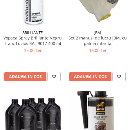
15W40
20W50
0W12
AdBlue
BRILLIANTE
JBM
Aditivi Auto
Vopsea Spray Brilliante Negru
Set 2 manusi de lucru JBM, cu
Trafic Lucios RAL 9017 400 ml
palma intarita
Antigel
35,00 Lei
16,00 Lei
Lichid de Frana
Lichid de Parbriz
Ulei Cutie de Viteze
ADAUGA IN COS
ADAUGA IN COS
Ulei Servodirectie
Uleiuri Hidraulice
Vaselina si Lubrifianti Auto