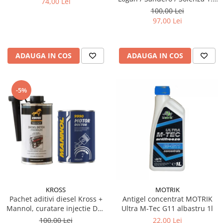
74,00 Lei
& 1.6 MPI - Kit Complet
100,00 Lei
97,00 Lei
ADAUGA IN COS
ADAUGA IN COS
-5%
KROSS
MOTRIK
Pachet aditivi diesel Kross +
Antigel concentrat MOTRIK
Mannol, curatare injectie DPF
Ultra M-Tec G11 albastru 1l
si stabilizare ulei
100,00 Lei
22,00 Lei