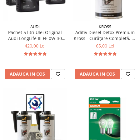
AUDI
KROSS
Pachet 5 litri Ulei Original
Aditiv Diesel Detox Premium
Audi LongLife III FE 0W-30
Kross - Curățare Completă, +5
GS55545D2 – Aprobări VW
Puncte Cetanic & Protecție
420,00 Lei
65,00 Lei
504.00 / 507.00
DPF/EGR
ADAUGA IN COS
ADAUGA IN COS