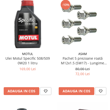
-10%
MOTUL
ASAM
Ulei Motul Specific 508/509
Pachet 5 prezoane roată
0W20 1 litru
M12x1.5 (SW17) - Lungime
47.5 mm, pentru jantă aliaj și
169,00 Lei
80,00 Lei
oțel
72,00 Lei
ADAUGA IN COS
ADAUGA IN COS