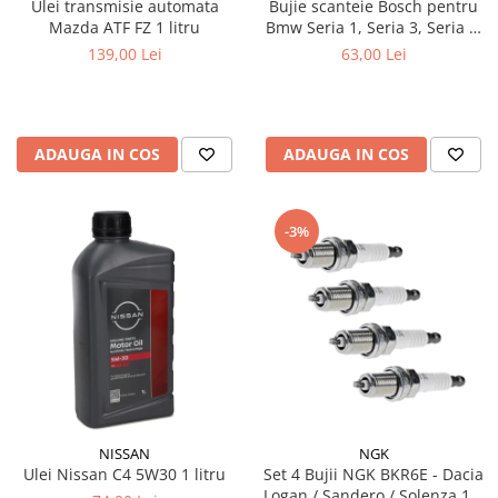
Ulei transmisie automata
Bujie scanteie Bosch pentru
Mazda ATF FZ 1 litru
Bmw Seria 1, Seria 3, Seria 5,
Seria 6, Seria 7, X1, X3, X5, Z4
139,00 Lei
63,00 Lei
ADAUGA IN COS
ADAUGA IN COS
-3%
NISSAN
NGK
Ulei Nissan C4 5W30 1 litru
Set 4 Bujii NGK BKR6E - Dacia
Logan / Sandero / Solenza 1.4