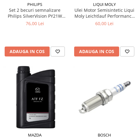
PHILIPS
LIQUI MOLY
Set 2 becuri semnalizare
Ulei Motor Semisintetic Liqui
Philips SilverVision PY21W
Moly Leichtlauf Performance
BAU15s 12V 21W
10W-40 1 litru
76,00 Lei
60,00 Lei
ADAUGA IN COS
ADAUGA IN COS
MAZDA
BOSCH