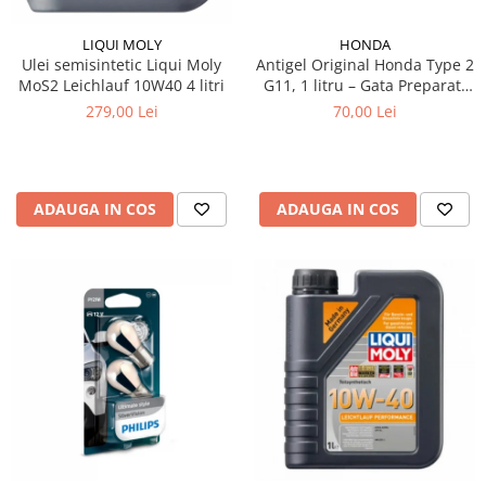
LIQUI MOLY
HONDA
Ulei semisintetic Liqui Moly
Antigel Original Honda Type 2
MoS2 Leichlauf 10W40 4 litri
G11, 1 litru – Gata Preparat,
All Season, Protecție -36°C
279,00 Lei
70,00 Lei
ADAUGA IN COS
ADAUGA IN COS