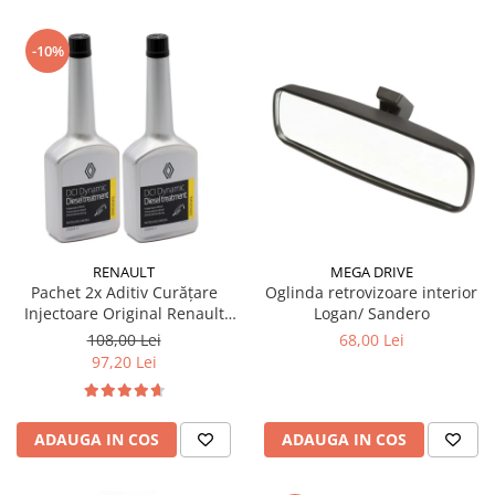
-10%
RENAULT
MEGA DRIVE
Pachet 2x Aditiv Curățare
Oglinda retrovizoare interior
Injectoare Original Renault
Logan/ Sandero
DCI Dynamic, 250ml
108,00 Lei
68,00 Lei
97,20 Lei
ADAUGA IN COS
ADAUGA IN COS