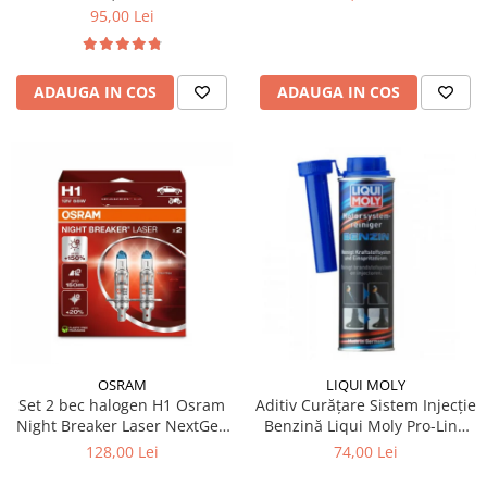
95,00 Lei
ADAUGA IN COS
ADAUGA IN COS
OSRAM
LIQUI MOLY
Set 2 bec halogen H1 Osram
Aditiv Curățare Sistem Injecție
Night Breaker Laser NextGen
Benzină Liqui Moly Pro-Line
+150%
(300 ml) - Tratament
128,00 Lei
74,00 Lei
Profesional GDI / TSI