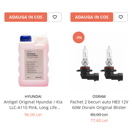
ADAUGA IN COS
ADAUGA IN COS
-3%
HYUNDAI
OSRAM
Antigel Original Hyundai / Kia
Pachet 2 becuri auto HB3 12V
LLC-A110 Pink, Long Life
60W Osram Original Blister
Coolant, 1 Litru, Cod A110,
96,00 Lei
80,00 Lei
Culoare Roz
77,60 Lei