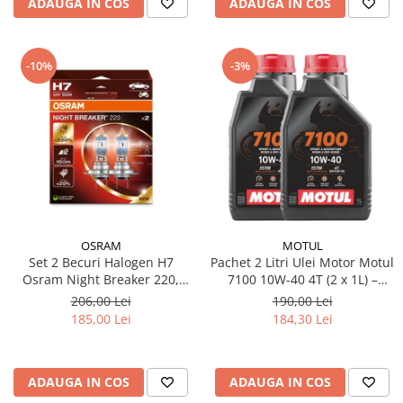
ADAUGA IN COS
ADAUGA IN COS
-10%
-3%
OSRAM
MOTUL
Set 2 Becuri Halogen H7
Pachet 2 Litri Ulei Motor Motul
Osram Night Breaker 220,
7100 10W-40 4T (2 x 1L) –
+220% Mai Multa Lumina,
100% Sintetic, API SP, JASO
206,00 Lei
190,00 Lei
Fascicul 150m, 12V, 55W,
MA2
185,00 Lei
184,30 Lei
PX26d, Next Generation
ADAUGA IN COS
ADAUGA IN COS