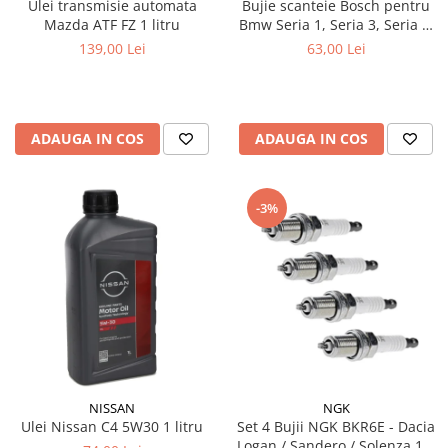
Ulei transmisie automata
Bujie scanteie Bosch pentru
Mazda ATF FZ 1 litru
Bmw Seria 1, Seria 3, Seria 5,
Seria 6, Seria 7, X1, X3, X5, Z4
139,00 Lei
63,00 Lei
ADAUGA IN COS
ADAUGA IN COS
-3%
NISSAN
NGK
Ulei Nissan C4 5W30 1 litru
Set 4 Bujii NGK BKR6E - Dacia
Logan / Sandero / Solenza 1.4