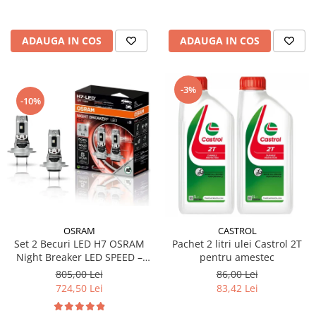
ADAUGA IN COS
ADAUGA IN COS
-3%
-10%
OSRAM
CASTROL
Set 2 Becuri LED H7 OSRAM
Pachet 2 litri ulei Castrol 2T
Night Breaker LED SPEED –
pentru amestec
Street Legal, 6000K, Design
805,00 Lei
86,00 Lei
1:1, Montaj Rapid
724,50 Lei
83,42 Lei