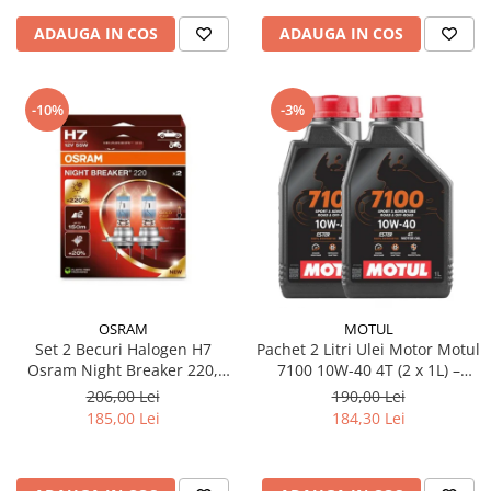
ADAUGA IN COS
ADAUGA IN COS
-10%
-3%
OSRAM
MOTUL
Set 2 Becuri Halogen H7
Pachet 2 Litri Ulei Motor Motul
Osram Night Breaker 220,
7100 10W-40 4T (2 x 1L) –
+220% Mai Multa Lumina,
100% Sintetic, API SP, JASO
206,00 Lei
190,00 Lei
Fascicul 150m, 12V, 55W,
MA2
185,00 Lei
184,30 Lei
PX26d, Next Generation