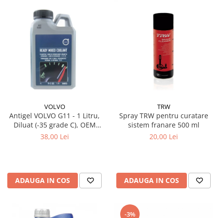
VOLVO
TRW
Antigel VOLVO G11 - 1 Litru,
Spray TRW pentru curatare
Diluat (-35 grade C), OEM
sistem franare 500 ml
(Culoare Verde)
38,00 Lei
20,00 Lei
ADAUGA IN COS
ADAUGA IN COS
-3%