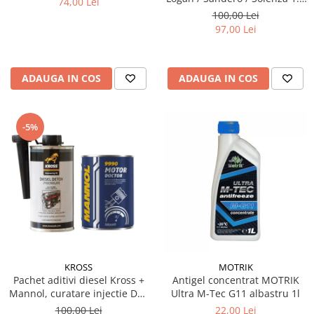
74,00 Lei
& 1.6 MPI - Kit Complet
100,00 Lei
97,00 Lei
ADAUGA IN COS
ADAUGA IN COS
-5%
KROSS
MOTRIK
Pachet aditivi diesel Kross +
Antigel concentrat MOTRIK
Mannol, curatare injectie DPF
Ultra M-Tec G11 albastru 1l
si stabilizare ulei
100,00 Lei
22,00 Lei