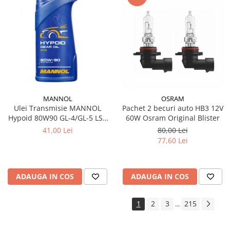
MANNOL
OSRAM
Ulei Transmisie MANNOL
Pachet 2 becuri auto HB3 12V
Hypoid 80W90 GL-4/GL-5 LS -
60W Osram Original Blister
1 Litru, Diferențiale Sarcini
41,00 Lei
80,00 Lei
Extreme
77,60 Lei
ADAUGA IN COS
ADAUGA IN COS
1
2
3
215
...