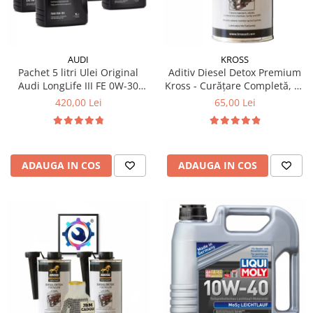
Filtre Combustibil
Filtre Habitaclu
Filtre Ulei
AUDI
KROSS
Pachet 5 litri Ulei Original
Aditiv Diesel Detox Premium
Intretinere si Cosmetica Auto
Audi LongLife III FE 0W-30
Kross - Curățare Completă, +5
Produse Cosmetica Auto
GS55545D2 – Aprobări VW
Puncte Cetanic & Protecție
420,00 Lei
65,00 Lei
504.00 / 507.00
DPF/EGR
Produse curatare interior auto
Spuma activa & detergenti auto
Accesorii Auto
ADAUGA IN COS
ADAUGA IN COS
Accesorii telefoane mobile
Cabluri Curent Auto
Cabluri si adaptoare telefoane
Echipamente Service
Huse Auto
Incarcatoare telefoane mobile
Parasolare Auto