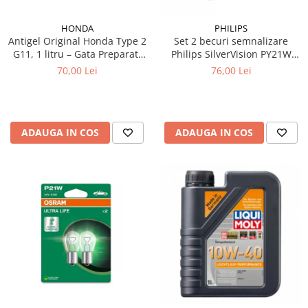
Testere si diagnoza auto
HONDA
PHILIPS
Antigel Original Honda Type 2
Set 2 becuri semnalizare
Odorizante Auto
G11, 1 litru – Gata Preparat,
Philips SilverVision PY21W
Parfum Original
All Season, Protecție -36°C
BAU15s 12V 21W
70,00 Lei
76,00 Lei
Parfum Auto
Odorizante grila
ADAUGA IN COS
ADAUGA IN COS