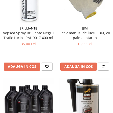
10W60
15W40
20W50
0W12
BRILLIANTE
JBM
AdBlue
Vopsea Spray Brilliante Negru
Set 2 manusi de lucru JBM, cu
Trafic Lucios RAL 9017 400 ml
palma intarita
Aditivi Auto
35,00 Lei
16,00 Lei
Antigel
Lichid de Frana
Lichid de Parbriz
ADAUGA IN COS
ADAUGA IN COS
Ulei Cutie de Viteze
Ulei Servodirectie
Uleiuri Hidraulice
Vaselina si Lubrifianti Auto
Filtre Auto
Filtre Aer