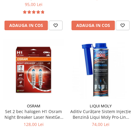
95,00 Lei
ADAUGA IN COS
ADAUGA IN COS
OSRAM
LIQUI MOLY
Set 2 bec halogen H1 Osram
Aditiv Curățare Sistem Injecție
Night Breaker Laser NextGen
Benzină Liqui Moly Pro-Line
+150%
(300 ml) - Tratament
128,00 Lei
74,00 Lei
Profesional GDI / TSI