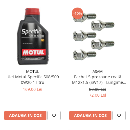
-10%
MOTUL
ASAM
Ulei Motul Specific 508/509
Pachet 5 prezoane roată
0W20 1 litru
M12x1.5 (SW17) - Lungime
47.5 mm, pentru jantă aliaj și
169,00 Lei
80,00 Lei
oțel
72,00 Lei
ADAUGA IN COS
ADAUGA IN COS