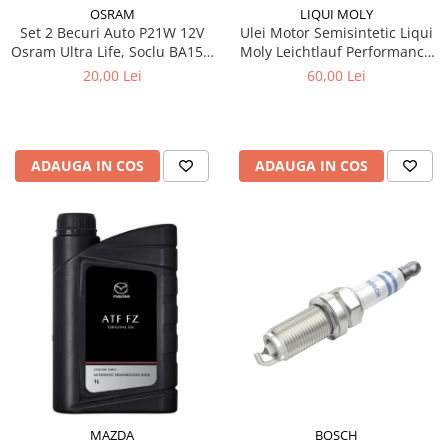
OSRAM
LIQUI MOLY
Set 2 Becuri Auto P21W 12V
Ulei Motor Semisintetic Liqui
Osram Ultra Life, Soclu BA15s,
Moly Leichtlauf Performance
Durata de Viata Extinsa (4x),
10W-40 1 litru
20,00 Lei
60,00 Lei
Semnalizare / Frana /
Marsarier
ADAUGA IN COS
ADAUGA IN COS
MAZDA
BOSCH