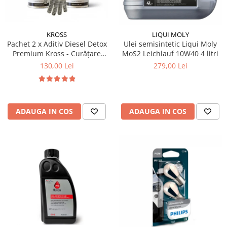
Produse curatare IT
Siguranta Rutiera
KROSS
LIQUI MOLY
Solutii Chimice
Pachet 2 x Aditiv Diesel Detox
Ulei semisintetic Liqui Moly
Premium Kross - Curățare
MoS2 Leichlauf 10W40 4 litri
Stergatoare Auto
Completă, +5 Puncte Cetanic
130,00 Lei
279,00 Lei
& Protecție DPF/EGR
Electrica si Electronice Auto
Becuri Auto
Halogen
ADAUGA IN COS
ADAUGA IN COS
LED
LED Omologat RAR
Xenon
Auxiliare Halogen
Auxiliare LED
Adaptoare LED
Accesorii electronice auto
Camere Auto DVR
Senzori de Parcare