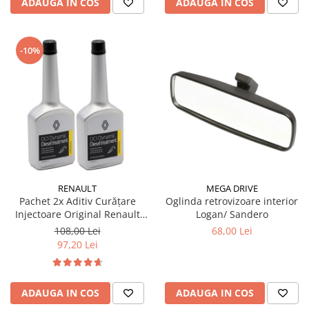
ADAUGA IN COS
ADAUGA IN COS
-10%
RENAULT
MEGA DRIVE
Pachet 2x Aditiv Curățare
Oglinda retrovizoare interior
Injectoare Original Renault
Logan/ Sandero
DCI Dynamic, 250ml
108,00 Lei
68,00 Lei
97,20 Lei
ADAUGA IN COS
ADAUGA IN COS