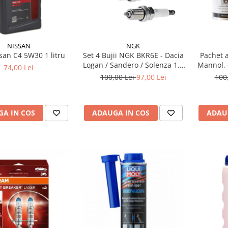
NISSAN
NGK
san C4 5W30 1 litru
Set 4 Bujii NGK BKR6E - Dacia
Pachet a
Logan / Sandero / Solenza 1.4
Mannol, 
74,00 Lei
& 1.6 MPI - Kit Complet
si 
100,00 Lei
97,00 Lei
100
A IN COS
ADAUGA IN COS
ADAU