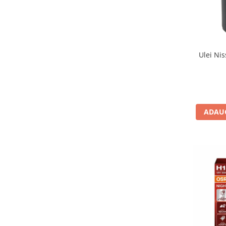
Testere si diagnoza auto
Odorizante Auto
Parfum Original
Ulei Nis
Parfum Auto
Odorizante grila
ADAUG