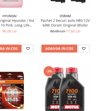
HYUNDAI
OSRAM
riginal Hyundai / Kia
Pachet 2 becuri auto HB3 12V
10 Pink, Long Life
60W Osram Original Blister
, 1 Litru, Cod A110,
96,00 Lei
80,00 Lei
77,60 Lei
Culoare Roz
GA IN COS
ADAUGA IN COS
-3%