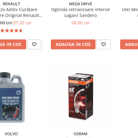
RENAULT
MEGA DRIVE
2x Aditiv Curățare
Oglinda retrovizoare interior
Ulei Mo
re Original Renault
Logan/ Sandero
Dynamic, 250ml
00 Lei
97,20 Lei
68,00 Lei
A IN COS
ADAUGA IN COS
ADAU
VOLVO
OSRAM