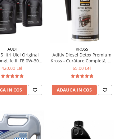
AUDI
KROSS
5 litri Ulei Original
Aditiv Diesel Detox Premium
ngLife III FE 0W-30
Kross - Curățare Completă, +5
robări VW
Puncte Cetanic & Protecție
420,00 Lei
65,00 Lei
04.00 / 507.00
DPF/EGR
GA IN COS
ADAUGA IN COS