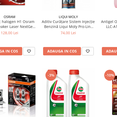
OSRAM
LIQUI MOLY
Aditiv Curățare Sistem Injecție
Antigel O
eaker Laser NextGen
Benzină Liqui Moly Pro-Line
LLC-A1
+150%
(300 ml) - Tratament
Coolant
128,00 Lei
74,00 Lei
Profesional GDI / TSI
A IN COS
ADAUGA IN COS
ADAU
-3%
-10%