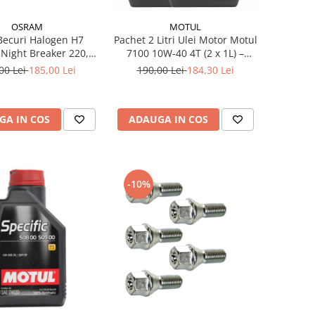
OSRAM
MOTUL
Becuri Halogen H7
Pachet 2 Litri Ulei Motor Motul
Night Breaker 220,
7100 10W-40 4T (2 x 1L) –
Mai Multa Lumina,
100% Sintetic, API SP, JASO
00 Lei
185,00 Lei
190,00 Lei
184,30 Lei
ul 150m, 12V, 55W,
MA2
, Next Generation
GA IN COS
ADAUGA IN COS
-10%