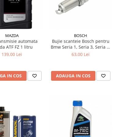
MAZDA
BOSCH
ransmisie automata
Bujie scanteie Bosch pentru
a ATF FZ 1 litru
Bmw Seria 1, Seria 3, Seria 5,
Seria 6, Seria 7, X1, X3, X5, Z4
139,00 Lei
63,00 Lei
GA IN COS
ADAUGA IN COS