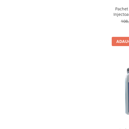
Pachet 
Injectoa
DCI 
108,
ADAUG