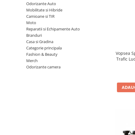
Odorizante Auto
10W60
Mobilitate si Hibride
15W40
Camioane si TIR
20W50
Moto
Reparatii si Echipamente Auto
0W12
Branduri
AdBlue
Casa si Gradina
Aditivi Auto
Categorie principala
Vopsea Sp
Fashion & Beauty
Antigel
Trafic Lu
Merch
Lichid de Frana
Odorizante camera
Lichid de Parbriz
Ulei Cutie de Viteze
ADAUG
Ulei Servodirectie
Uleiuri Hidraulice
Vaselina si Lubrifianti Auto
Filtre Auto
Filtre Aer