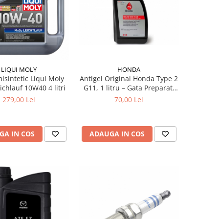
HONDA
LIQUI MOLY
Antigel Original Honda Type 2
isintetic Liqui Moly
G11, 1 litru – Gata Preparat,
chlauf 10W40 4 litri
All Season, Protecție -36°C
70,00 Lei
279,00 Lei
ADAUGA IN COS
GA IN COS