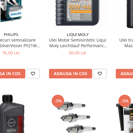
PHILIPS
LIQUI MOLY
becuri semnalizare
Ulei Motor Semisintetic Liqui
Ulei t
 SilverVision PY21W
Moly Leichtlauf Performance
Mazd
U15s 12V 21W
10W-40 1 litru
76,00 Lei
60,00 Lei
A IN COS
ADAUGA IN COS
ADAU
-3%
-5%