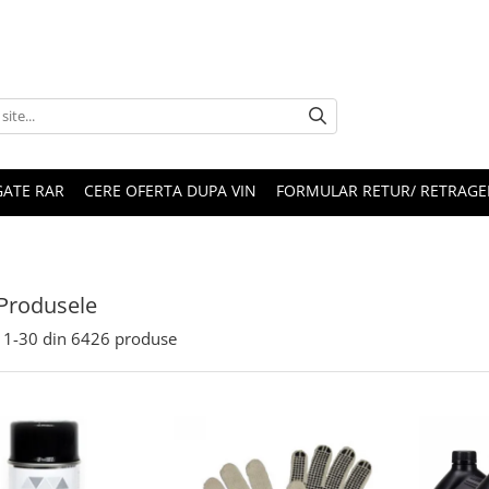
ATE RAR
CERE OFERTA DUPA VIN
FORMULAR RETUR/ RETRAGE
Produsele
1-
30
din
6426
produse