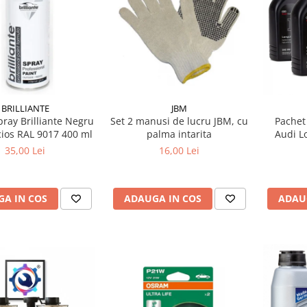
BRILLIANTE
JBM
ray Brilliante Negru
Set 2 manusi de lucru JBM, cu
Pachet 
cios RAL 9017 400 ml
palma intarita
Audi Lo
GS55545D2 – Ap
35,00 Lei
16,00 Lei
5
A IN COS
ADAUGA IN COS
ADAU