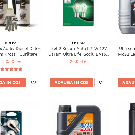
KROSS
OSRAM
x Aditiv Diesel Detox
Set 2 Becuri Auto P21W 12V
Ulei sem
m Kross - Curățare
Osram Ultra Life, Soclu BA15s,
MoS2 Lei
, +5 Puncte Cetanic
Durata de Viata Extinsa (4x),
130,00 Lei
20,00 Lei
otecție DPF/EGR
Semnalizare / Frana /
Marsarier
A IN COS
ADAUGA IN COS
ADAU