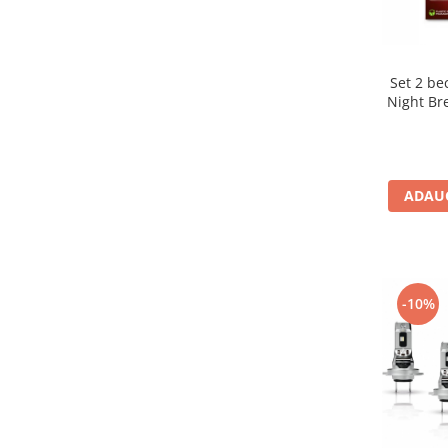
Set 2 bec halogen H1 Osram
Night Br
ADAUG
-10%