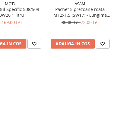
MOTUL
ASAM
tul Specific 508/509
Pachet 5 prezoane roată
0W20 1 litru
M12x1.5 (SW17) - Lungime
47.5 mm, pentru jantă aliaj și
169,00 Lei
80,00 Lei
72,00 Lei
oțel
GA IN COS
ADAUGA IN COS