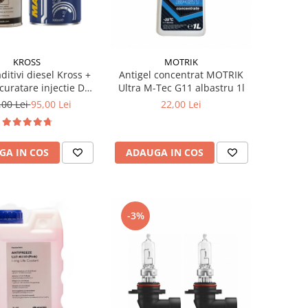
KROSS
MOTRIK
ditivi diesel Kross +
Antigel concentrat MOTRIK
curatare injectie DPF
Ultra M-Tec G11 albastru 1l
stabilizare ulei
,00 Lei
95,00 Lei
22,00 Lei
GA IN COS
ADAUGA IN COS
-3%