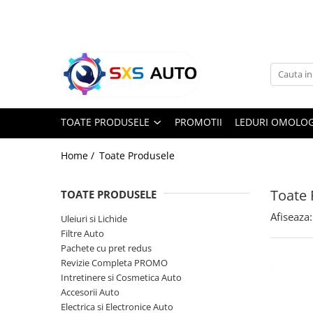
Toate Produsele
Uleiuri si Lichide
Ulei Motor Original și Aftermarket
- 0W20, 5W30, 5W40 - SXS Auto
TOATE PRODUSELE
PROMOTII
LEDURI OMOLOG
0W16
0W20
Home /
Toate Produsele
0W30
0W40
Toate 
TOATE PRODUSELE
5W20
Afiseaza:
Uleiuri si Lichide
5W30
Filtre Auto
5W40
Pachete cu pret redus
5W50
Revizie Completa PROMO
10W30
Intretinere si Cosmetica Auto
Accesorii Auto
10W40
Electrica si Electronice Auto
10W50