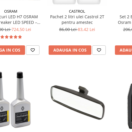
OSRAM
CASTROL
ecuri LED H7 OSRAM
Pachet 2 litri ulei Castrol 2T
Set 2 
reaker LED SPEED –
pentru amestec
Osram 
egal, 6000K, Design
+220% 
00 Lei
724,50 Lei
86,00 Lei
83,42 Lei
206,
, Montaj Rapid
Fascic
PX26d
A IN COS
ADAUGA IN COS
ADAU