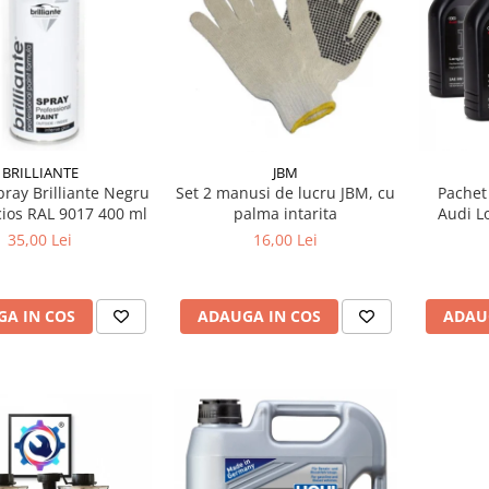
BRILLIANTE
JBM
ray Brilliante Negru
Set 2 manusi de lucru JBM, cu
Pachet 
cios RAL 9017 400 ml
palma intarita
Audi Lo
GS55545D2 – Ap
35,00 Lei
16,00 Lei
5
A IN COS
ADAUGA IN COS
ADAU