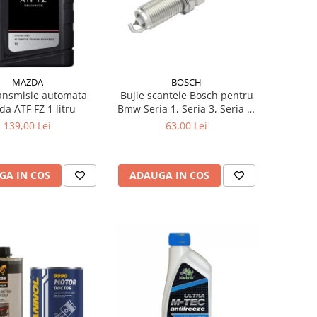
MAZDA
BOSCH
ransmisie automata
Bujie scanteie Bosch pentru
a ATF FZ 1 litru
Bmw Seria 1, Seria 3, Seria 5,
Seria 6, Seria 7, X1, X3, X5, Z4
139,00 Lei
63,00 Lei
GA IN COS
ADAUGA IN COS