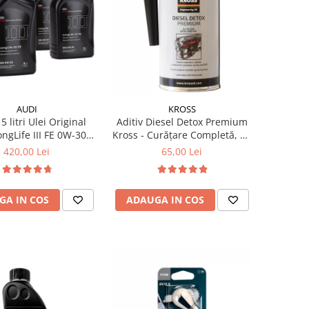
AUDI
KROSS
5 litri Ulei Original
Aditiv Diesel Detox Premium
ngLife III FE 0W-30
Kross - Curățare Completă, +5
robări VW
Puncte Cetanic & Protecție
420,00 Lei
65,00 Lei
04.00 / 507.00
DPF/EGR
GA IN COS
ADAUGA IN COS