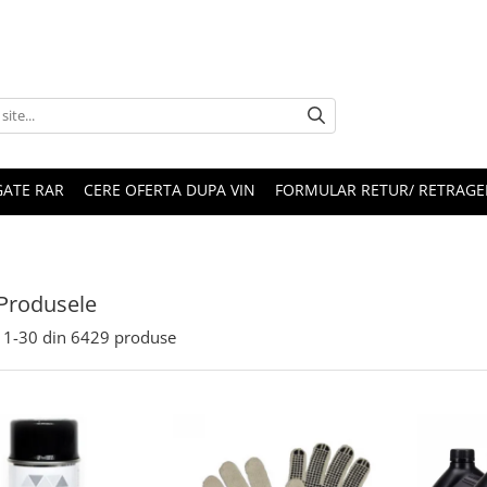
ATE RAR
CERE OFERTA DUPA VIN
FORMULAR RETUR/ RETRAGE
Produsele
1-
30
din
6429
produse