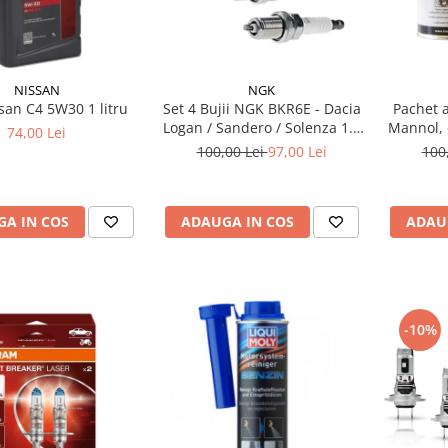
NISSAN
NGK
san C4 5W30 1 litru
Set 4 Bujii NGK BKR6E - Dacia
Pachet a
Logan / Sandero / Solenza 1.4
Mannol, 
74,00 Lei
& 1.6 MPI - Kit Complet
si 
100,00 Lei
97,00 Lei
100
A IN COS
ADAUGA IN COS
ADAU
-10%