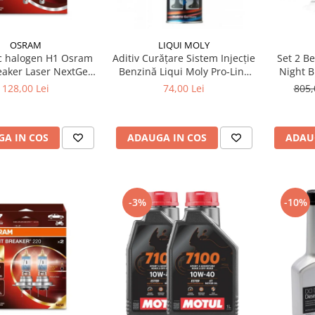
OSRAM
LIQUI MOLY
Set 2 B
Aditiv Curățare Sistem Injecție
Night B
eaker Laser NextGen
Benzină Liqui Moly Pro-Line
Street 
+150%
(300 ml) - Tratament
805,
128,00 Lei
74,00 Lei
1:
Profesional GDI / TSI
ADAU
A IN COS
ADAUGA IN COS
-3%
-10%