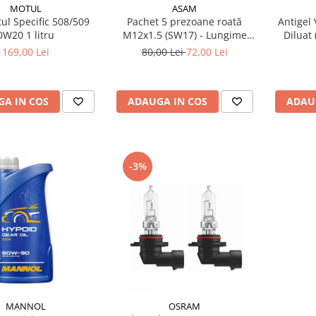
MOTUL
ASAM
ul Specific 508/509
Pachet 5 prezoane roată
Antigel 
0W20 1 litru
M12x1.5 (SW17) - Lungime
Diluat
47.5 mm, pentru jantă aliaj și
(
169,00 Lei
80,00 Lei
72,00 Lei
oțel
A IN COS
ADAUGA IN COS
ADAU
-3%
MANNOL
OSRAM