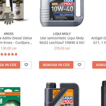
KROSS
LIQUI MOLY
Antigel 
x Aditiv Diesel Detox
Ulei semisintetic Liqui Moly
G11, 1 l
m Kross - Curățare
MoS2 Leichlauf 10W40 4 litri
All Sea
, +5 Puncte Cetanic
130,00 Lei
279,00 Lei
otecție DPF/EGR
ADAU
A IN COS
ADAUGA IN COS