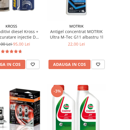
KROSS
MOTRIK
ditivi diesel Kross +
Antigel concentrat MOTRIK
curatare injectie DPF
Ultra M-Tec G11 albastru 1l
stabilizare ulei
,00 Lei
95,00 Lei
22,00 Lei
GA IN COS
ADAUGA IN COS
-3%