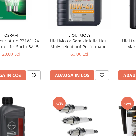
OSRAM
LIQUI MOLY
ecuri Auto P21W 12V
Ulei Motor Semisintetic Liqui
Ulei t
ra Life, Soclu BA15s,
Moly Leichtlauf Performance
Mazd
e Viata Extinsa (4x),
10W-40 1 litru
20,00 Lei
60,00 Lei
lizare / Frana /
Marsarier
A IN COS
ADAUGA IN COS
ADAU
-3%
-5%