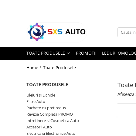
Toate Produsele
Uleiuri si Lichide
Ulei Motor Original și Aftermarket
- 0W20, 5W30, 5W40 - SXS Auto
TOATE PRODUSELE
PROMOTII
LEDURI OMOLOG
0W16
0W20
Home /
Toate Produsele
0W30
0W40
Toate 
TOATE PRODUSELE
5W20
Afiseaza:
Uleiuri si Lichide
5W30
Filtre Auto
5W40
Pachete cu pret redus
5W50
Revizie Completa PROMO
10W30
Intretinere si Cosmetica Auto
Accesorii Auto
10W40
Electrica si Electronice Auto
10W50