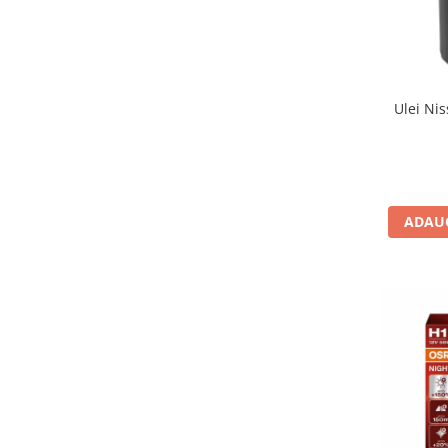
Testere si diagnoza auto
Odorizante Auto
Parfum Original
Ulei Nis
Parfum Auto
Odorizante grila
ADAUG