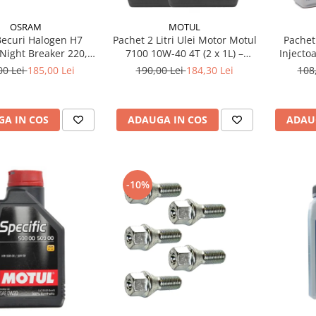
OSRAM
MOTUL
Becuri Halogen H7
Pachet 2 Litri Ulei Motor Motul
Pachet
Night Breaker 220,
7100 10W-40 4T (2 x 1L) –
Injecto
Mai Multa Lumina,
100% Sintetic, API SP, JASO
DCI
00 Lei
185,00 Lei
190,00 Lei
184,30 Lei
108
ul 150m, 12V, 55W,
MA2
, Next Generation
A IN COS
ADAUGA IN COS
ADAU
-10%