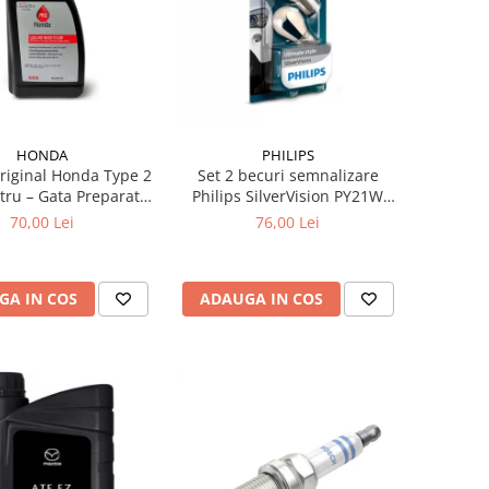
HONDA
PHILIPS
Original Honda Type 2
Set 2 becuri semnalizare
itru – Gata Preparat,
Philips SilverVision PY21W
son, Protecție -36°C
BAU15s 12V 21W
70,00 Lei
76,00 Lei
GA IN COS
ADAUGA IN COS