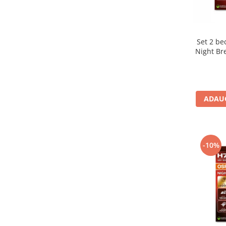
Set 2 bec halogen H1 Osram
Night Br
ADAUG
-10%