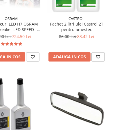
OSRAM
CASTROL
ecuri LED H7 OSRAM
Pachet 2 litri ulei Castrol 2T
reaker LED SPEED –
pentru amestec
Legal, 6000K, Design
00 Lei
724,50 Lei
86,00 Lei
83,42 Lei
1, Montaj Rapid
GA IN COS
ADAUGA IN COS