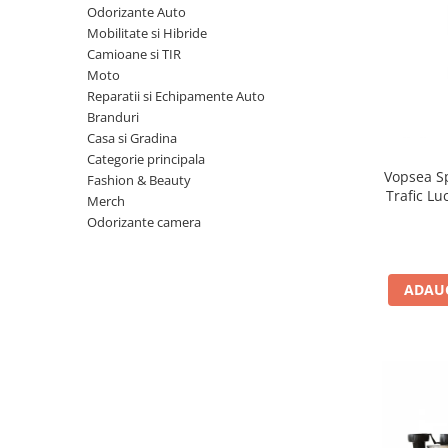
Odorizante Auto
10W60
Mobilitate si Hibride
15W40
Camioane si TIR
20W50
Moto
Reparatii si Echipamente Auto
0W12
Branduri
AdBlue
Casa si Gradina
Aditivi Auto
Categorie principala
Vopsea Sp
Fashion & Beauty
Antigel
Trafic Lu
Merch
Lichid de Frana
Odorizante camera
Lichid de Parbriz
Ulei Cutie de Viteze
ADAUG
Ulei Servodirectie
Uleiuri Hidraulice
Vaselina si Lubrifianti Auto
Filtre Auto
Filtre Aer