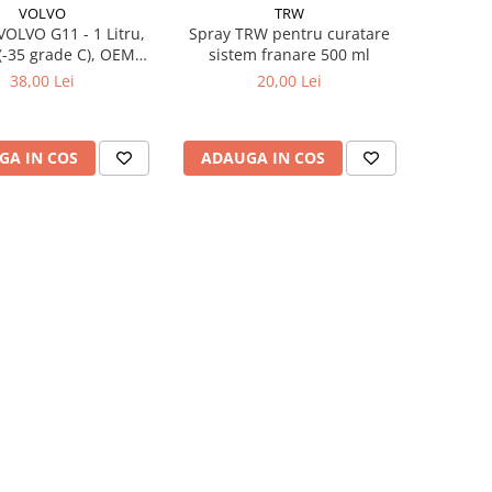
VOLVO
TRW
VOLVO G11 - 1 Litru,
Spray TRW pentru curatare
 (-35 grade C), OEM
sistem franare 500 ml
Culoare Verde)
38,00 Lei
20,00 Lei
GA IN COS
ADAUGA IN COS