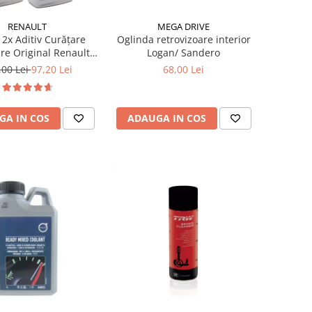
RENAULT
MEGA DRIVE
 2x Aditiv Curățare
Oglinda retrovizoare interior
are Original Renault
Logan/ Sandero
 Dynamic, 250ml
,00 Lei
97,20 Lei
68,00 Lei
GA IN COS
ADAUGA IN COS