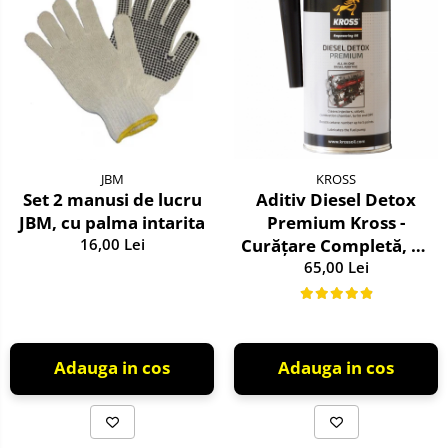
JBM
KROSS
Set 2 manusi de lucru
Aditiv Diesel Detox
JBM, cu palma intarita
Premium Kross -
16,00 Lei
Curățare Completă, +5
Puncte Cetanic &
65,00 Lei
Protecție DPF/EGR
Adauga in cos
Adauga in cos