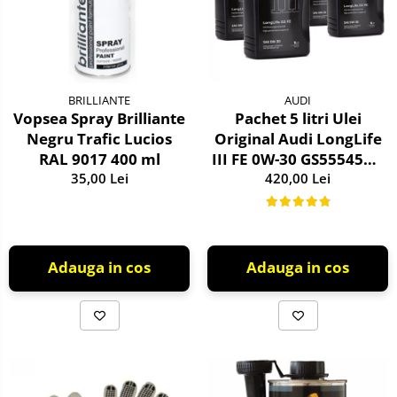
10W60
Stergatoare Auto
15W40
20W50
0W12
BRILLIANTE
AUDI
AdBlue
Vopsea Spray Brilliante
Pachet 5 litri Ulei
Negru Trafic Lucios
Original Audi LongLife
Aditivi Auto
RAL 9017 400 ml
III FE 0W-30 GS55545D2
Antigel
35,00 Lei
– Aprobări VW 504.00 /
420,00 Lei
507.00
Lichid de Frana
Lichid de Parbriz
Adauga in cos
Adauga in cos
Ulei Cutie de Viteze
Ulei Servodirectie
Uleiuri Hidraulice
Vaselina si Lubrifianti Auto