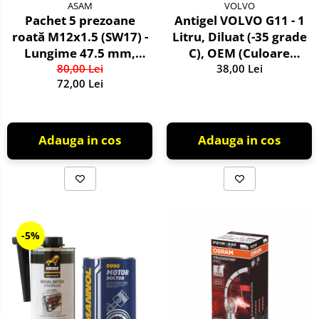
ASAM
VOLVO
Pachet 5 prezoane
Antigel VOLVO G11 - 1
roată M12x1.5 (SW17) -
Litru, Diluat (-35 grade
Lungime 47.5 mm,
C), OEM (Culoare
pentru jantă aliaj și
80,00 Lei
38,00 Lei
Verde)
72,00 Lei
oțel
Adauga in cos
Adauga in cos
-5%