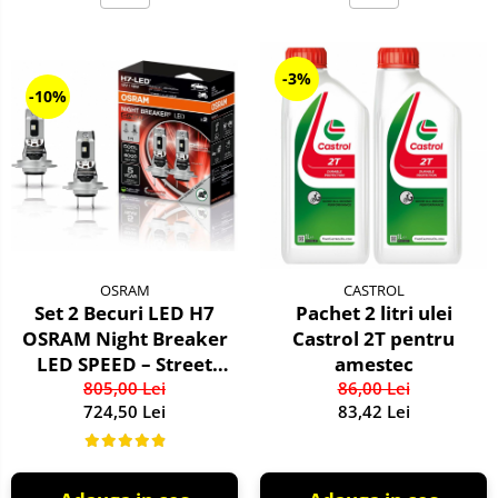
-3%
-10%
OSRAM
CASTROL
Set 2 Becuri LED H7
Pachet 2 litri ulei
OSRAM Night Breaker
Castrol 2T pentru
LED SPEED – Street
amestec
Legal, 6000K, Design
805,00 Lei
86,00 Lei
724,50 Lei
83,42 Lei
1:1, Montaj Rapid