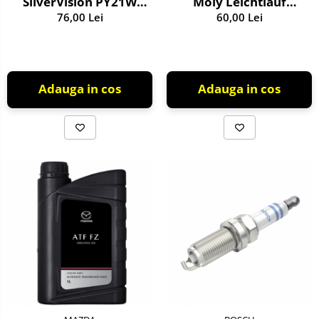
SilverVision PY21W
Moly Leichtlauf
BAU15s 12V 21W
76,00 Lei
Performance 10W-40 1
60,00 Lei
litru
Adauga in cos
Adauga in cos