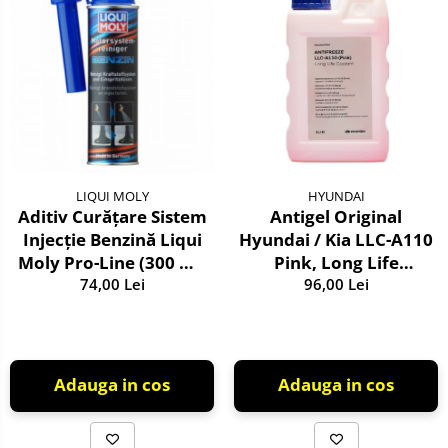
LIQUI MOLY
HYUNDAI
Aditiv Curățare Sistem
Antigel Original
Injecție Benzină Liqui
Hyundai / Kia LLC-A110
Moly Pro-Line (300 ml)
Pink, Long Life
- Tratament
74,00 Lei
Coolant, 1 Litru, Cod
96,00 Lei
Profesional GDI / TSI
A110, Culoare Roz
Adauga in cos
Adauga in cos