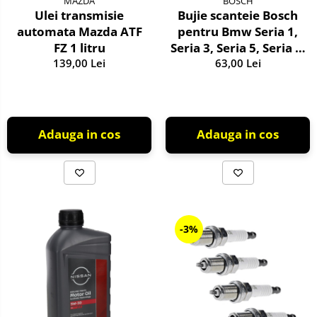
MAZDA
BOSCH
Ulei transmisie
Bujie scanteie Bosch
automata Mazda ATF
pentru Bmw Seria 1,
FZ 1 litru
Seria 3, Seria 5, Seria 6,
139,00 Lei
Seria 7, X1, X3, X5, Z4
63,00 Lei
Adauga in cos
Adauga in cos
-3%