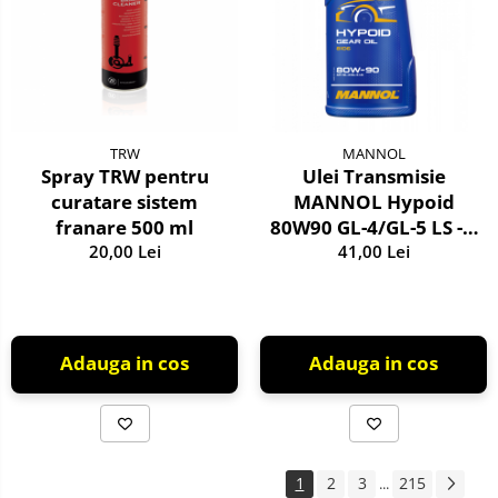
TRW
MANNOL
Spray TRW pentru
Ulei Transmisie
curatare sistem
MANNOL Hypoid
franare 500 ml
80W90 GL-4/GL-5 LS - 1
20,00 Lei
Litru, Diferențiale
41,00 Lei
Sarcini Extreme
Adauga in cos
Adauga in cos
1
2
3
215
...