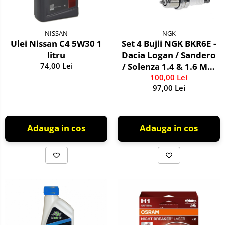
NISSAN
NGK
Ulei Nissan C4 5W30 1
Set 4 Bujii NGK BKR6E -
litru
Dacia Logan / Sandero
74,00 Lei
/ Solenza 1.4 & 1.6 MPI
- Kit Complet
100,00 Lei
97,00 Lei
Adauga in cos
Adauga in cos