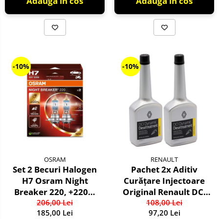
Adauga in cos
Adauga in cos
-10%
-10%
OSRAM
RENAULT
Set 2 Becuri Halogen
Pachet 2x Aditiv
H7 Osram Night
Curățare Injectoare
Breaker 220, +220%
Original Renault DCI
Mai Multa Lumina,
206,00 Lei
Dynamic, 250ml
108,00 Lei
185,00 Lei
97,20 Lei
Fascicul 150m, 12V,