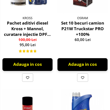
KROSS
OSRAM
Pachet aditivi diesel
Set 10 becuri camion
Kross + Mannol,
P21W Truckstar PRO
curatare injectie DPF si
+100%
stabilizare ulei
100,00 Lei
60,00 Lei
95,00 Lei
Adauga in cos
Adauga in cos