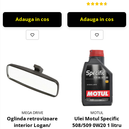
55W, PX26d, Next
Generation
Adauga in cos
Adauga in cos
MEGA DRIVE
MOTUL
Oglinda retrovizoare
Ulei Motul Specific
interior Logan/
508/509 0W20 1 litru