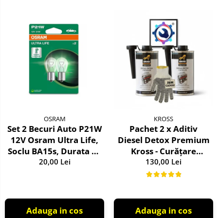
OSRAM
KROSS
Set 2 Becuri Auto P21W
Pachet 2 x Aditiv
12V Osram Ultra Life,
Diesel Detox Premium
Soclu BA15s, Durata de
Kross - Curățare
Viata Extinsa (4x),
20,00 Lei
Completă, +5 Puncte
130,00 Lei
Semnalizare / Frana /
Cetanic & Protecție
Marsarier
DPF/EGR
Adauga in cos
Adauga in cos