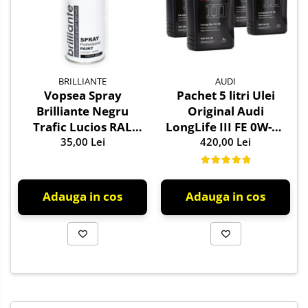
BRILLIANTE
AUDI
Vopsea Spray
Pachet 5 litri Ulei
Brilliante Negru
Original Audi
Trafic Lucios RAL
LongLife III FE 0W-30
9017 400 ml
35,00 Lei
GS55545D2 –
420,00 Lei
Aprobări VW 504.00 /
507.00
Adauga in cos
Adauga in cos