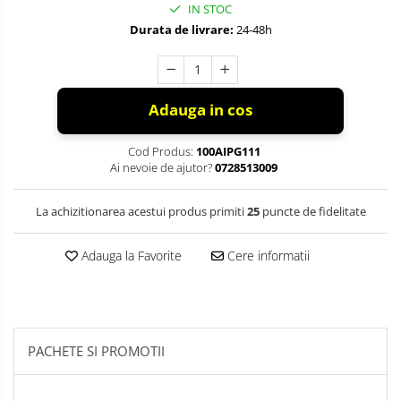
IN STOC
Durata de livrare:
24-48h
Adauga in cos
Cod Produs:
100AIPG111
Ai nevoie de ajutor?
0728513009
La achizitionarea acestui produs primiti
25
puncte de fidelitate
Adauga la Favorite
Cere informatii
PACHETE SI PROMOTII