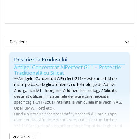
Descriere
Descrierea Produsului
Antigel Concentrat AiPerfect G11 – Protecție
Tradițională cu Silicat
**Antigelul Concentrat AiPerfect G11** este un lichid de
răcire pe bază de glicol etilenic, cu Tehnologie de Aditivi
Anorganici (IAT - Inorganic Additive Technology / Silicat),
destinat utilizării în sistemele de răcire care necesită
specificația G11 (uzual întâlnită la vehiculele mai vechi VAG,
Opel, BMW, Ford etc.).
Fiind un produs **concentrat**, necesită diluare cu apă
demineralizată înainte de utilizare. O diluție standard de
**1:1** (antigel:apă) asigură protecție împotriva înghețului
până la **-32 grade C**.
VEZI MAI MULT