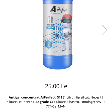
10W60
Stergatoare Auto
15W40
20W50
0W12
AdBlue
Aditivi Auto
Antigel
Lichid de Frana
Lichid de Parbriz
Ulei Cutie de Viteze
25,00 Lei
Ulei Servodirectie
Uleiuri Hidraulice
Antigel concentrat AiPerfect G11
(1 Litru), tip silicat. Necesită
diluare (1:1 pentru
-32 grade C
). Culoare Albastru. Omologat VW TL
Vaselina si Lubrifianti Auto
774-C și MAN.