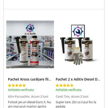
Pachet Kross curățare filtru particule DPF și etanșare ulei 250 ml + 250 ml
Pachet 2 x Aditiv Diesel Detox Premium Kross - Curățare Completă, +5 Puncte Cetanic & Protecție DPF/EGR
Achizitie verificata
Achizitie verificata
Ach
Alin Paraschiv,
Acum 2 luni
Costi Tim,
Acum 2 luni
Ga
Folosit pe un diesel Euro 5. Nu
Super tare. Zici ca ii pui foc la
Sun
am mai avut martor aprins
pedala
Su