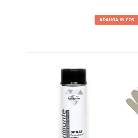
Testere si diagnoza auto
Odorizante Auto
ADAUGA IN COS
Parfum Original
Parfum Auto
Odorizante grila