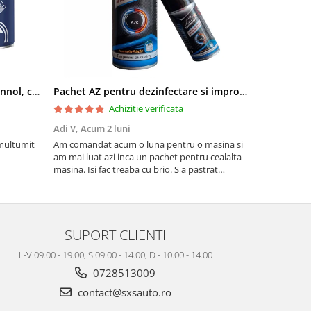
Pachet aditivi diesel Kross + Mannol, curatare injectie DPF si stabilizare ulei
Pachet AZ pentru dezinfectare si improspatare instalatie auto AC
Achizitie verificata
Adi V,
Acum 2 luni
Cornel Miha
 multumit
Am comandat acum o luna pentru o masina si
Produs confo
am mai luat azi inca un pachet pentru cealalta
masina. Isi fac treaba cu brio. S a pastrat
mirosul de proaspat in tot acest timp
SUPORT CLIENTI
L-V 09.00 - 19.00, S 09.00 - 14.00, D - 10.00 - 14.00
0728513009
contact@sxsauto.ro