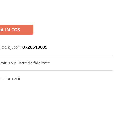
A IN COS
e de ajutor?
0728513009
imiti
15
puncte de fidelitate
informatii