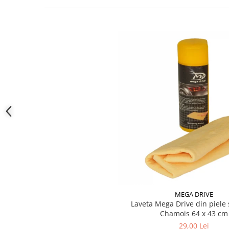
Culoare verde
Produse curatare IT
Culoare ocru
Numarul de bucati din pachet [buc] 12
Siguranta Rutiera
Solutii Chimice
Stergatoare Auto
Electrica si Electronice Auto
Becuri Auto
Halogen
LED
LED Omologat RAR
Xenon
Auxiliare Halogen
Auxiliare LED
Adaptoare LED
MEGA DRIVE
Accesorii electronice auto
Laveta Mega Drive din piele 
Camere Auto DVR
Chamois 64 x 43 cm
29,00 Lei
Senzori de Parcare