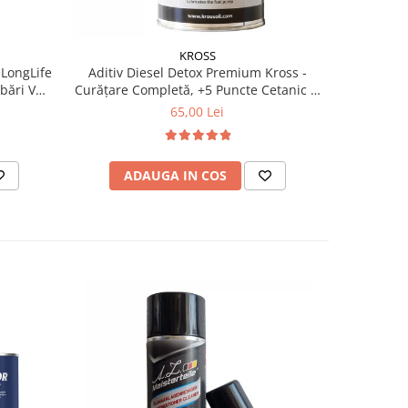
KROSS
 LongLife
Aditiv Diesel Detox Premium Kross -
Pachet 2 x
Curățare Completă, +5 Puncte Cetanic &
Kross - C
Protecție DPF/EGR
Ceta
65,00 Lei
ADAUGA IN COS
AD