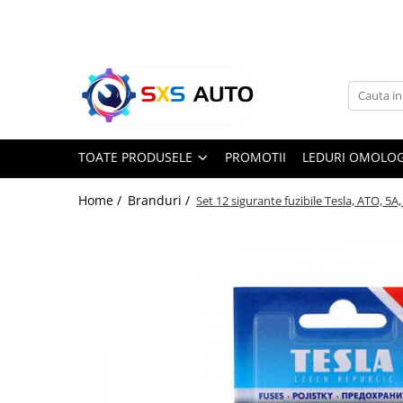
Toate Produsele
Uleiuri si Lichide
Ulei Motor Original și Aftermarket
- 0W20, 5W30, 5W40 - SXS Auto
TOATE PRODUSELE
PROMOTII
LEDURI OMOLOG
0W16
0W20
Home /
Branduri /
Set 12 sigurante fuzibile Tesla, ATO, 5A
0W30
0W40
5W20
5W30
5W40
5W50
10W30
10W40
10W50