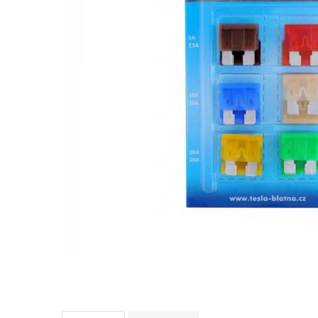
10W60
15W40
20W50
0W12
AdBlue
Aditivi Auto
Antigel
Lichid de Frana
Lichid de Parbriz
Ulei Cutie de Viteze
Ulei Servodirectie
Uleiuri Hidraulice
Vaselina si Lubrifianti Auto
Filtre Auto
Filtre Aer