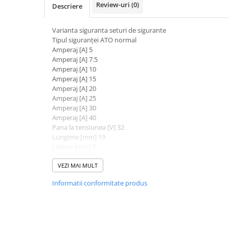
Review-uri
(0)
Descriere
Filtre Combustibil
Filtre Habitaclu
Varianta siguranta seturi de sigurante
Filtre Ulei
Tipul siguranței ATO normal
Amperaj [A] 5
Intretinere si Cosmetica Auto
Amperaj [A] 7.5
Produse Cosmetica Auto
Amperaj [A] 10
Amperaj [A] 15
Produse curatare interior auto
Amperaj [A] 20
Amperaj [A] 25
Spuma activa & detergenti auto
Amperaj [A] 30
Accesorii Auto
Amperaj [A] 40
Pana la tensiunea [V] 32
Accesorii telefoane mobile
Lungime [mm] 19
Cabluri Curent Auto
Latime [mm] 5
Inaltime [mm] 18.8
Cabluri si adaptoare telefoane
Ambalaj
VEZI MAI MULT
Culoare maro deschis
Echipamente Service
Informatii conformitate produs
Culoare maro inchis
Huse Auto
Culoare rosu
Culoare albastru
Incarcatoare telefoane mobile
Culoare galben
Parasolare Auto
Culoare alb