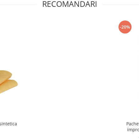
RECOMANDARI
-20%
sintetica
Pache
impro