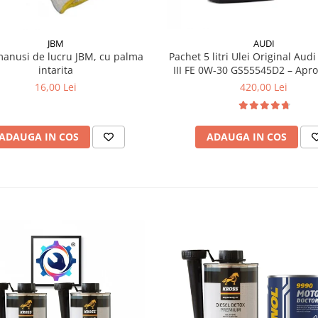
JBM
AUDI
manusi de lucru JBM, cu palma
Pachet 5 litri Ulei Original Audi
intarita
III FE 0W-30 GS55545D2 – Aprobări VW
504.00 / 507.00
16,00 Lei
420,00 Lei
ADAUGA IN COS
ADAUGA IN COS