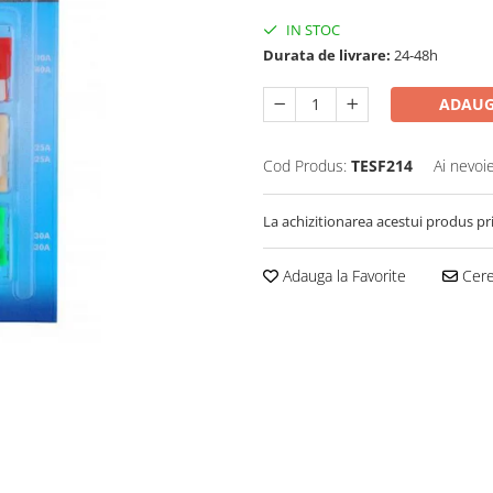
IN STOC
Durata de livrare:
24-48h
ADAUG
Cod Produs:
TESF214
Ai nevoi
La achizitionarea acestui produs pr
Adauga la Favorite
Cere 