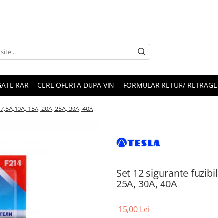
ATE RAR
CERE OFERTA DUPA VIN
FORMULAR RETUR/ RETRAGE
, 7,5A,10A, 15A, 20A, 25A, 30A, 40A
Set 12 sigurante fuzibi
25A, 30A, 40A
15,00 Lei