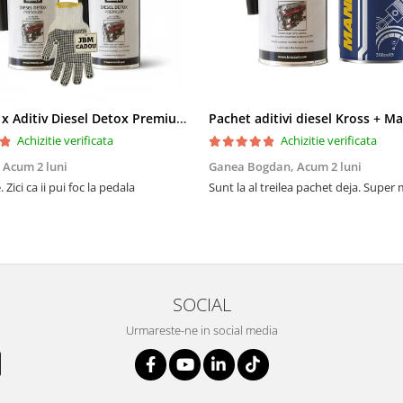
Pachet 2 x Aditiv Diesel Detox Premium Kross - Curățare Completă, +5 Puncte Cetanic & Protecție DPF/EGR
Achizitie verificata
Achizitie verificata
,
Acum 2 luni
Ganea Bogdan,
Acum 2 luni
 Zici ca ii pui foc la pedala
Sunt la al treilea pachet deja. Super
SOCIAL
Urmareste-ne in social media