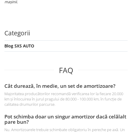
mașinii.
Categorii
Blog SXS AUTO
FAQ
Cât durează, în medie, un set de amortizoare?
Majoritatea producătorilor recomandă verificarea lor la fiecare 20.000
km și înlocuirea în jurul pragului de 80.000 - 100.000 km, în funcție de
calitatea drumurilor parcurse.
Pot schimba doar un singur amortizor dacă celălalt
pare bun?
Nu. Amortizoarele trebuie schimbate obligatoriu în pereche pe axă. Un