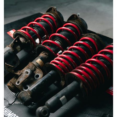
15W40
20W50
0W12
AdBlue
Aditivi Auto
Antigel
Lichid de Frana
Lichid de Parbriz
Ulei Cutie de Viteze
Ulei Servodirectie
Uleiuri Hidraulice
Vaselina si Lubrifianti Auto