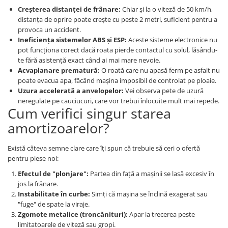
Creșterea distanței de frânare:
Chiar și la o viteză de 50 km/h,
distanța de oprire poate crește cu peste 2 metri, suficient pentru a
provoca un accident.
Ineficiența sistemelor ABS și ESP:
Aceste sisteme electronice nu
pot funcționa corect dacă roata pierde contactul cu solul, lăsându-
te fără asistență exact când ai mai mare nevoie.
Acvaplanare prematură:
O roată care nu apasă ferm pe asfalt nu
poate evacua apa, făcând mașina imposibil de controlat pe ploaie.
Uzura accelerată a anvelopelor:
Vei observa pete de uzură
neregulate pe cauciucuri, care vor trebui înlocuite mult mai repede.
Cum verifici singur starea
amortizoarelor?
Există câteva semne clare care îți spun că trebuie să ceri o ofertă
pentru piese noi:
Efectul de "plonjare":
Partea din față a mașinii se lasă excesiv în
jos la frânare.
Instabilitate în curbe:
Simți că mașina se înclină exagerat sau
"fuge" de spate la viraje.
Zgomote metalice (troncănituri):
Apar la trecerea peste
limitatoarele de viteză sau gropi.