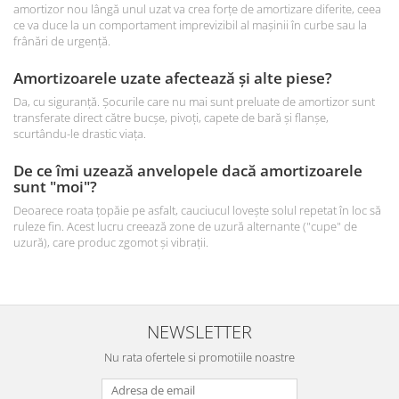
amortizor nou lângă unul uzat va crea forțe de amortizare diferite, ceea
ce va duce la un comportament imprevizibil al mașinii în curbe sau la
frânări de urgență.
Amortizoarele uzate afectează și alte piese?
Da, cu siguranță. Șocurile care nu mai sunt preluate de amortizor sunt
transferate direct către bucșe, pivoți, capete de bară și flanșe,
scurtându-le drastic viața.
De ce îmi uzează anvelopele dacă amortizoarele
sunt "moi"?
Deoarece roata țopăie pe asfalt, cauciucul lovește solul repetat în loc să
ruleze fin. Acest lucru creează zone de uzură alternante ("cupe" de
uzură), care produc zgomot și vibrații.
NEWSLETTER
Nu rata ofertele si promotiile noastre