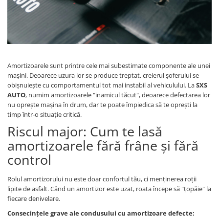
Amortizoarele sunt printre cele mai subestimate componente ale unei
mașini. Deoarece uzura lor se produce treptat, creierul șoferului se
obișnuiește cu comportamentul tot mai instabil al vehiculului. La
SXS
AUTO
, numim amortizoarele "inamicul tăcut", deoarece defectarea lor
nu oprește mașina în drum, dar te poate împiedica să te oprești la
timp într-o situație critică.
Riscul major: Cum te lasă
amortizoarele fără frâne și fără
control
Rolul amortizorului nu este doar confortul tău, ci menținerea roții
lipite de asfalt. Când un amortizor este uzat, roata începe să "țopăie" la
fiecare denivelare.
Consecințele grave ale condusului cu amortizoare defecte: