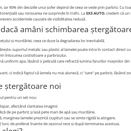
an, iar 90% din deciziile unui șofer depind de ceea ce vede prin parbriz. Cu to
torențială sau ninsoarea ne surprinde în trafic. La
SXS AUTO
, credem că un 
reveni accidentele cauzate de vizibilitatea redusă.
ă dacă amâni schimbarea ștergătoar
țului și murdăriei, ceea ce duce la degradarea lor inevitabilă.
ește, suportul metalic sau plastic al lamelei poate intra în contact direct cu 
in înlocuirea costisitoare a parbrizului.
ă uniform apa, lăsând o peliculă care refractă lumina farurilor mașinilor din
ant, ci indică faptul că lamela nu mai alunecă, ci "sare" pe parbriz, lăsând z
e ștergătoare noi
ul pentru un set nou:
dispar, afectând claritatea imaginii.
idică de pe parbriz și lasă pete mari de apă sau murdărie.
ă, marginea lamelei prezintă ciupituri sau se simte rigidă la atingere.
12 luni, de preferat înainte de sezonul rece și după terminarea acestuia.
 alegi?