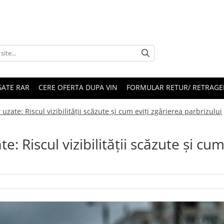
ATE RAR
CERE OFERTA DUPA VIN
FORMULAR RETUR/ RETRAGE
uzate: Riscul vizibilității scăzute și cum eviți zgârierea parbrizului
: Riscul vizibilității scăzute și cu