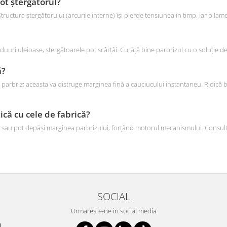
ot ștergătorul?
ructura ștergătorului (arcurile interne) își pierde tensiunea în timp, iar o lam
iduuri uleioase, ștergătoarele pot scârțâi. Curăță bine parbrizul cu o soluție 
ă?
parbriz; aceasta va distruge marginea fină a cauciucului instantaneu. Ridică b
ică cu cele de fabrică?
ele sau pot depăși marginea parbrizului, forțând motorul mecanismului. Consult
SOCIAL
Urmareste-ne in social media