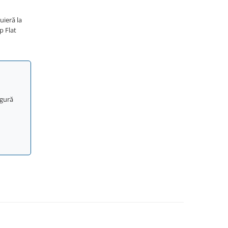
uieră la
p Flat
ngură