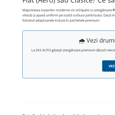
Produse curatare IT
Majoritatea mașinilor moderne vin echipate cu ștergătoare
F
Siguranta Rutiera
viteză) și apasă uniform pe toată curbura parbrizului. Dacă maș
folosind adaptoarele incluse în pachetele premium.
Solutii Chimice
Stergatoare Auto
Electrica si Electronice Auto
🌧️ Vezi drum
Becuri Auto
La SXS AUTO găsești ștergătoare premium (Bosch Aerotwin
Halogen
LED
LED Omologat RAR
VEZ
Xenon
Auxiliare Halogen
Auxiliare LED
Adaptoare LED
Accesorii electronice auto
Camere Auto DVR
Senzori de Parcare