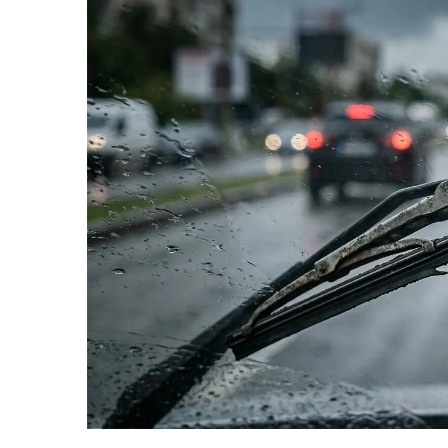
10W60
15W40
20W50
0W12
AdBlue
Aditivi Auto
Antigel
Lichid de Frana
Lichid de Parbriz
Ulei Cutie de Viteze
Ulei Servodirectie
Uleiuri Hidraulice
Vaselina si Lubrifianti Auto
Filtre Auto
Filtre Aer