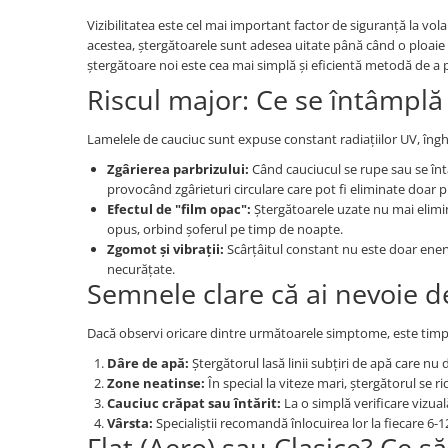
Filtre Combustibil
Vizibilitatea este cel mai important factor de siguranță la vol
Filtre Habitaclu
acestea, ștergătoarele sunt adesea uitate până când o ploaie 
ștergătoare noi este cea mai simplă și eficientă metodă de a p
Filtre Ulei
Riscul major: Ce se întâmpl
Intretinere si Cosmetica Auto
Produse Cosmetica Auto
Lamelele de cauciuc sunt expuse constant radiațiilor UV, înghe
Produse curatare interior auto
Zgârierea parbrizului:
Când cauciucul se rupe sau se întăr
provocând zgârieturi circulare care pot fi eliminate doar pr
Spuma activa & detergenti auto
Efectul de "film opac":
Ștergătoarele uzate nu mai elimin
Accesorii Auto
opus, orbind șoferul pe timp de noapte.
Zgomot și vibrații:
Scârțâitul constant nu este doar enerv
Accesorii telefoane mobile
necurățate.
Cabluri Curent Auto
Semnele clare că ai nevoie d
Cabluri si adaptoare telefoane
Dacă observi oricare dintre următoarele simptome, este timp
Echipamente Service
Dâre de apă:
Ștergătorul lasă linii subțiri de apă care nu 
Huse Auto
Zone neatinse:
În special la viteze mari, ștergătorul se r
Cauciuc crăpat sau întărit:
La o simplă verificare vizual
Incarcatoare telefoane mobile
Vârsta:
Specialiștii recomandă înlocuirea lor la fiecare 6-
Parasolare Auto
Flat (Aero) sau Clasice? Ce să