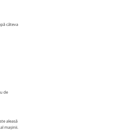
după câteva
eu de
ste aleasă
al mașinii.