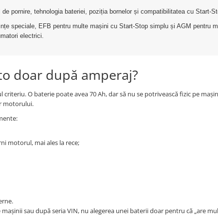
de pornire, tehnologia bateriei, poziția bornelor și compatibilitatea cu Start-S
rințe speciale, EFB pentru multe mașini cu Start-Stop simplu și AGM pentru m
atori electrici.
uto doar după amperaj?
criteriu. O baterie poate avea 70 Ah, dar să nu se potrivească fizic pe mașin
r motorului.
emente:
ni motorul, mai ales la rece;
erne.
 mașinii sau după seria VIN, nu alegerea unei baterii doar pentru că „are mul