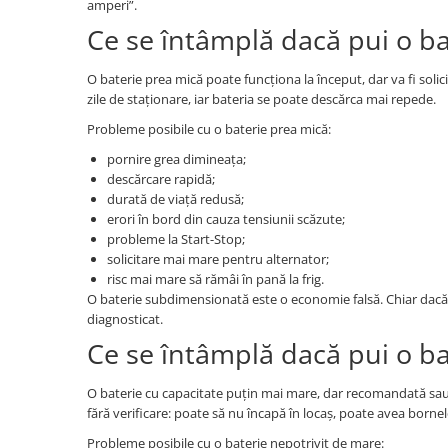
amperi”.
Testere si diagnoza auto
Ce se întâmplă dacă pui o ba
Odorizante Auto
O baterie prea mică poate funcționa la început, dar va fi sol
Parfum Original
zile de staționare, iar bateria se poate descărca mai repede.
Parfum Auto
Probleme posibile cu o baterie prea mică:
Odorizante grila
pornire grea dimineața;
descărcare rapidă;
durată de viață redusă;
erori în bord din cauza tensiunii scăzute;
probleme la Start-Stop;
solicitare mai mare pentru alternator;
risc mai mare să rămâi în pană la frig.
O baterie subdimensionată este o economie falsă. Chiar dacă 
diagnosticat.
Ce se întâmplă dacă pui o b
O baterie cu capacitate puțin mai mare, dar recomandată sau 
fără verificare: poate să nu încapă în locaș, poate avea bornel
Probleme posibile cu o baterie nepotrivit de mare: