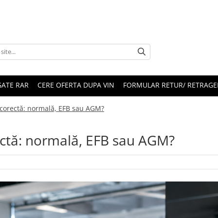
ATE RAR
CERE OFERTA DUPA VIN
FORMULAR RETUR/ RETRAGE
 corectă: normală, EFB sau AGM?
ectă: normală, EFB sau AGM?