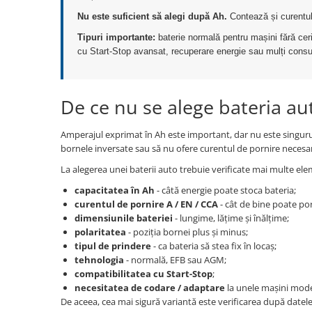
Produse curatare IT
Nu este suficient să alegi după Ah.
Contează și curentul 
Siguranta Rutiera
Tipuri importante:
baterie normală pentru mașini fără ce
cu Start-Stop avansat, recuperare energie sau mulți consum
Solutii Chimice
Stergatoare Auto
De ce nu se alege bateria a
Electrica si Electronice Auto
Becuri Auto
Amperajul exprimat în Ah este important, dar nu este singurul 
Halogen
bornele inversate sau să nu ofere curentul de pornire necesa
LED
La alegerea unei baterii auto trebuie verificate mai multe el
LED Omologat RAR
capacitatea în Ah
- câtă energie poate stoca bateria;
Xenon
curentul de pornire A / EN / CCA
- cât de bine poate por
Auxiliare Halogen
dimensiunile bateriei
- lungime, lățime și înălțime;
Auxiliare LED
polaritatea
- poziția bornei plus și minus;
tipul de prindere
- ca bateria să stea fix în locaș;
Adaptoare LED
tehnologia
- normală, EFB sau AGM;
Accesorii electronice auto
compatibilitatea cu Start-Stop
;
necesitatea de codare / adaptare
la unele mașini mod
Camere Auto DVR
De aceea, cea mai sigură variantă este verificarea după datele
Senzori de Parcare