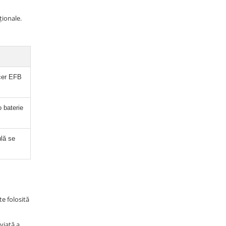
ționale.
cer EFB
o baterie
lă se
te folosită
viață a