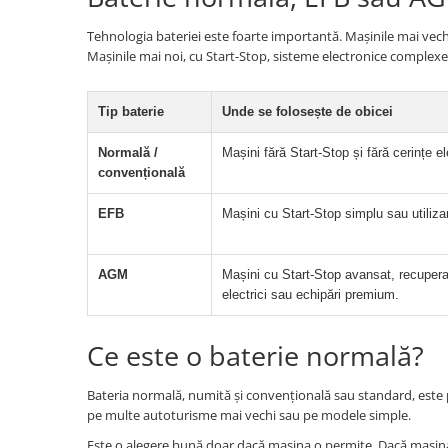
Tehnologia bateriei este foarte importantă. Mașinile mai vechi,
Mașinile mai noi, cu Start-Stop, sisteme electronice complexe
Tip baterie
Unde se folosește de obicei
Normală /
Mașini fără Start-Stop și fără cerințe el
convențională
EFB
Mașini cu Start-Stop simplu sau utiliza
AGM
Mașini cu Start-Stop avansat, recupera
electrici sau echipări premium.
Ce este o baterie normală?
Bateria normală, numită și convențională sau standard, este pot
pe multe autoturisme mai vechi sau pe modele simple.
Este o alegere bună doar dacă mașina o permite. Dacă mașin