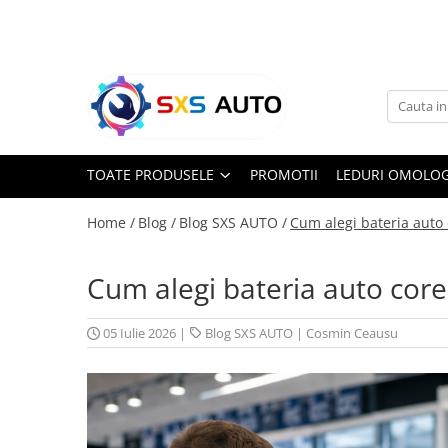
Toate Produsele
Uleiuri si Lichide
Ulei Motor Original și Aftermarket
- 0W20, 5W30, 5W40 - SXS Auto
TOATE PRODUSELE
PROMOTII
LEDURI OMOLOG
0W16
0W20
Home /
Blog /
Blog SXS AUTO /
Cum alegi bateria auto
0W30
0W40
Cum alegi bateria auto cor
5W20
5W30
05 Iulie 2026
|
Blog SXS AUTO
|
Cosmin Ceausu
5W40
5W50
10W30
10W40
10W50