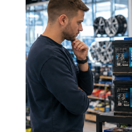
10W60
15W40
20W50
0W12
AdBlue
Aditivi Auto
Antigel
Lichid de Frana
Lichid de Parbriz
Ulei Cutie de Viteze
Ulei Servodirectie
Uleiuri Hidraulice
Vaselina si Lubrifianti Auto
Filtre Auto
Filtre Aer