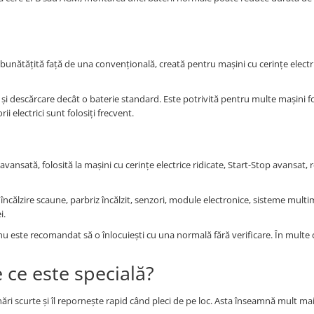
mbunătățită față de una convențională, creată pentru mașini cu cerințe electr
 și descărcare decât o baterie standard. Este potrivită pentru multe mașini fo
 electrici sunt folosiți frecvent.
avansată, folosită la mașini cu cerințe electrice ridicate, Start-Stop avansat,
ălzire scaune, parbriz încălzit, senzori, module electronice, sisteme multi
i.
u este recomandat să o înlocuiești cu una normală fără verificare. În multe c
 ce este specială?
ări scurte și îl repornește rapid când pleci de pe loc. Asta înseamnă mult ma