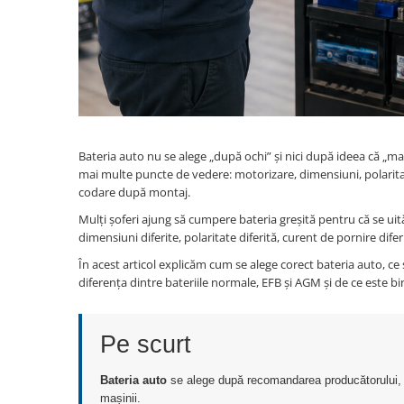
Filtre Combustibil
Filtre Habitaclu
Filtre Ulei
Intretinere si Cosmetica Auto
Produse Cosmetica Auto
Produse curatare interior auto
Bateria auto nu se alege „după ochi” și nici după ideea că „m
mai multe puncte de vedere: motorizare, dimensiuni, polaritate
Spuma activa & detergenti auto
codare după montaj.
Accesorii Auto
Mulți șoferi ajung să cumpere bateria greșită pentru că se uită
Accesorii telefoane mobile
dimensiuni diferite, polaritate diferită, curent de pornire difer
Cabluri Curent Auto
În acest articol explicăm cum se alege corect bateria auto, c
diferența dintre bateriile normale, EFB și AGM și de ce este bi
Cabluri si adaptoare telefoane
Echipamente Service
Huse Auto
Pe scurt
Incarcatoare telefoane mobile
Bateria auto
se alege după recomandarea producătorului, mot
Parasolare Auto
mașinii.