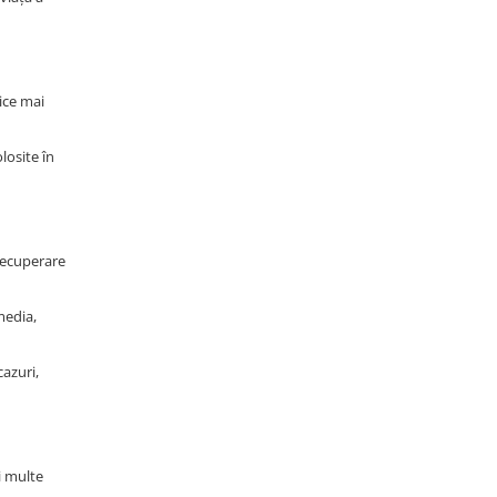
ice mai
losite în
 recuperare
media,
azuri,
i multe