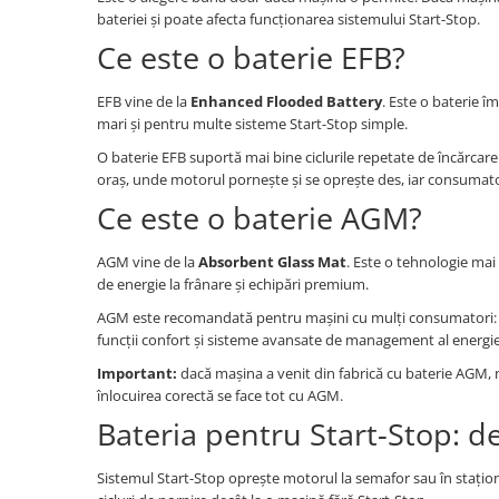
bateriei și poate afecta funcționarea sistemului Start-Stop.
Ce este o baterie EFB?
EFB vine de la
Enhanced Flooded Battery
. Este o baterie î
mari și pentru multe sisteme Start-Stop simple.
O baterie EFB suportă mai bine ciclurile repetate de încărcare
oraș, unde motorul pornește și se oprește des, iar consumatorii
Ce este o baterie AGM?
AGM vine de la
Absorbent Glass Mat
. Este o tehnologie mai 
de energie la frânare și echipări premium.
AGM este recomandată pentru mașini cu mulți consumatori: înc
funcții confort și sisteme avansate de management al energie
Important:
dacă mașina a venit din fabrică cu baterie AGM, n
înlocuirea corectă se face tot cu AGM.
Bateria pentru Start-Stop: de
Sistemul Start-Stop oprește motorul la semafor sau în stațion