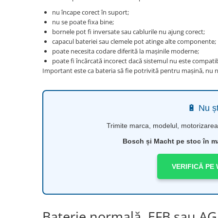
nu încape corect în suport;
nu se poate fixa bine;
bornele pot fi inversate sau cablurile nu ajung corect;
capacul bateriei sau clemele pot atinge alte componente;
poate necesita codare diferită la mașinile moderne;
poate fi încărcată incorect dacă sistemul nu este compatib
Important este ca bateria să fie potrivită pentru mașină, nu 
🔋 Nu șt
Trimite marca, modelul, motorizarea 
Bosch și Macht pe stoc în mag
VERIFICĂ PE
Baterie normală, EFB sau AG