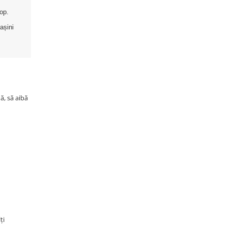
top.
așini
ă, să aibă
ți