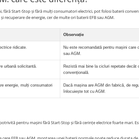
 fără Start-Stop și fără mulți consumatori electrici, pot folosi baterii conven
 și recuperare de energie, cer de multe ori baterii EFB sau AGM.
Observație
ectrice ridicate.
Nu este recomandată pentru mașini care 
sau AGM.
re urbană solicitantă.
Rezistă mai bine la cicluri repetate decât 
convențională.
re energie, mulți consumatori
Dacă mașina are AGM din fabrică, de regu
înlocuiește tot cu AGM.
rivită pentru mașini fără Start-Stop și fără cerințe electrice foarte mari. Es
a cere EFB sau AGM, montarea unei baterii normale poate reduce durata de 