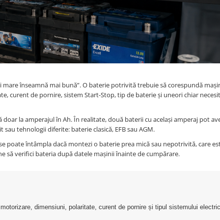
ai mare înseamnă mai bună”. O baterie potrivită trebuie să corespundă mașini
, curent de pornire, sistem Start-Stop, tip de baterie și uneori chiar necesi
 doar la amperajul în Ah. În realitate, două baterii cu același amperaj pot av
it sau tehnologii diferite: baterie clasică, EFB sau AGM.
e se poate întâmpla dacă montezi o baterie prea mică sau nepotrivită, care es
ne să verifici bateria după datele mașinii înainte de cumpărare.
orizare, dimensiuni, polaritate, curent de pornire și tipul sistemului electric