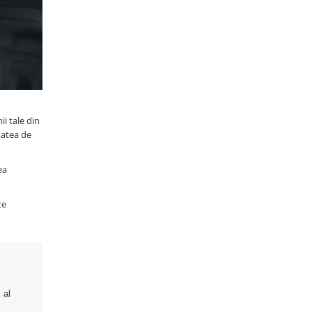
i tale din
tatea de
ea
te
 al