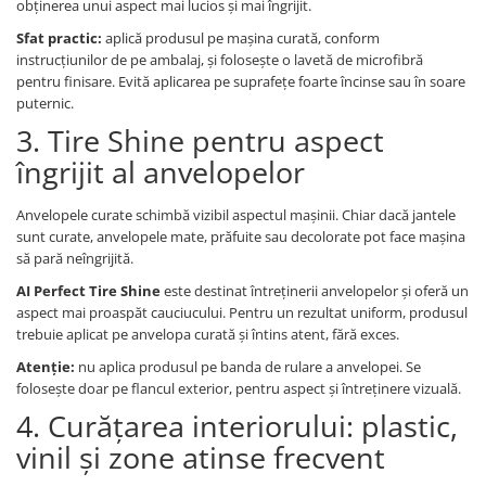
obținerea unui aspect mai lucios și mai îngrijit.
Sfat practic:
aplică produsul pe mașina curată, conform
instrucțiunilor de pe ambalaj, și folosește o lavetă de microfibră
pentru finisare. Evită aplicarea pe suprafețe foarte încinse sau în soare
puternic.
3. Tire Shine pentru aspect
îngrijit al anvelopelor
Anvelopele curate schimbă vizibil aspectul mașinii. Chiar dacă jantele
sunt curate, anvelopele mate, prăfuite sau decolorate pot face mașina
să pară neîngrijită.
AI Perfect Tire Shine
este destinat întreținerii anvelopelor și oferă un
aspect mai proaspăt cauciucului. Pentru un rezultat uniform, produsul
trebuie aplicat pe anvelopa curată și întins atent, fără exces.
Atenție:
nu aplica produsul pe banda de rulare a anvelopei. Se
folosește doar pe flancul exterior, pentru aspect și întreținere vizuală.
4. Curățarea interiorului: plastic,
vinil și zone atinse frecvent