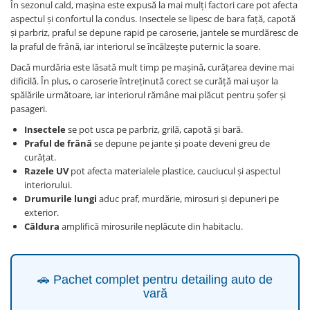
În sezonul cald, mașina este expusă la mai mulți factori care pot afecta
Produse curatare IT
aspectul și confortul la condus. Insectele se lipesc de bara față, capotă
și parbriz, praful se depune rapid pe caroserie, jantele se murdăresc de
Siguranta Rutiera
la praful de frână, iar interiorul se încălzește puternic la soare.
Solutii Chimice
Dacă murdăria este lăsată mult timp pe mașină, curățarea devine mai
Stergatoare Auto
dificilă. În plus, o caroserie întreținută corect se curăță mai ușor la
spălările următoare, iar interiorul rămâne mai plăcut pentru șofer și
Electrica si Electronice Auto
pasageri.
Becuri Auto
Insectele
se pot usca pe parbriz, grilă, capotă și bară.
Halogen
Praful de frână
se depune pe jante și poate deveni greu de
curățat.
LED
Razele UV
pot afecta materialele plastice, cauciucul și aspectul
LED Omologat RAR
interiorului.
Xenon
Drumurile lungi
aduc praf, murdărie, mirosuri și depuneri pe
Auxiliare Halogen
exterior.
Căldura
amplifică mirosurile neplăcute din habitaclu.
Auxiliare LED
Adaptoare LED
Accesorii electronice auto
🚗 Pachet complet pentru detailing auto de
Camere Auto DVR
vară
Senzori de Parcare