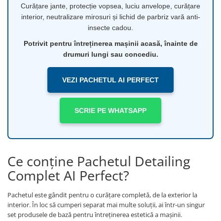
Curățare jante, protecție vopsea, luciu anvelope, curățare
Testere si diagnoza auto
interior, neutralizare mirosuri și lichid de parbriz vară anti-
insecte cadou.
Odorizante Auto
Parfum Original
Potrivit pentru întreținerea mașinii acasă, înainte de
drumuri lungi sau concediu.
Parfum Auto
Odorizante grila
VEZI PACHETUL AI PERFECT
SCRIE PE WHATSAPP
Ce conține Pachetul Detailing
Complet AI Perfect?
Pachetul este gândit pentru o curățare completă, de la exterior la
interior. În loc să cumperi separat mai multe soluții, ai într-un singur
set produsele de bază pentru întreținerea estetică a mașinii.