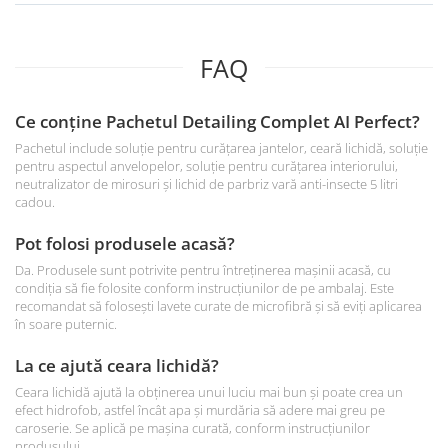
FAQ
Ce conține Pachetul Detailing Complet AI Perfect?
Pachetul include soluție pentru curățarea jantelor, ceară lichidă, soluție
pentru aspectul anvelopelor, soluție pentru curățarea interiorului,
neutralizator de mirosuri și lichid de parbriz vară anti-insecte 5 litri
cadou.
Pot folosi produsele acasă?
Da. Produsele sunt potrivite pentru întreținerea mașinii acasă, cu
condiția să fie folosite conform instrucțiunilor de pe ambalaj. Este
recomandat să folosești lavete curate de microfibră și să eviți aplicarea
în soare puternic.
La ce ajută ceara lichidă?
Ceara lichidă ajută la obținerea unui luciu mai bun și poate crea un
efect hidrofob, astfel încât apa și murdăria să adere mai greu pe
caroserie. Se aplică pe mașina curată, conform instrucțiunilor
produsului.