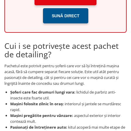
SUNĂ DIRECT
Cui i se potrivește acest pachet
de detailing?
Pachetul este potrivit pentru șoferii care vor să își întrețină mașina
acasă, fără să cumpere separat fiecare soluție. Este util atât pentru
pasionații de detailing, cât și pentru cei care vor o mașină curată și
îngrijită înainte de concediu sau drumuri lungi.
Șoferi care fac drumuri lungi vara:
lichidul de parbriz anti-
insecte este foarte util.
Mașini folosite zilnic în oraș:
interiorul și jantele se murdăresc
rapid.
Mașini pregătite pentru vânzare:
aspectul exterior și interior
contează mult.
Pasionați de întreținere auto:
kitul acoperă mai multe etape de