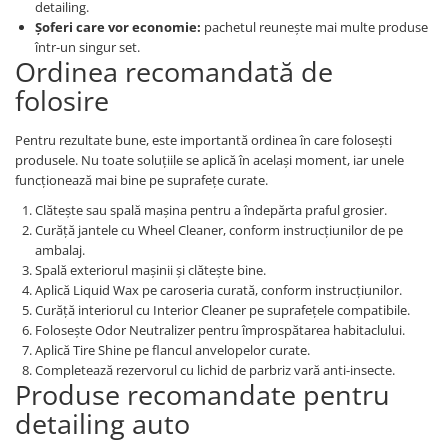
detailing.
Șoferi care vor economie:
pachetul reunește mai multe produse
într-un singur set.
Ordinea recomandată de
folosire
Pentru rezultate bune, este importantă ordinea în care folosești
produsele. Nu toate soluțiile se aplică în același moment, iar unele
funcționează mai bine pe suprafețe curate.
Clătește sau spală mașina pentru a îndepărta praful grosier.
Curăță jantele cu Wheel Cleaner, conform instrucțiunilor de pe
ambalaj.
Spală exteriorul mașinii și clătește bine.
Aplică Liquid Wax pe caroseria curată, conform instrucțiunilor.
Curăță interiorul cu Interior Cleaner pe suprafețele compatibile.
Folosește Odor Neutralizer pentru împrospătarea habitaclului.
Aplică Tire Shine pe flancul anvelopelor curate.
Completează rezervorul cu lichid de parbriz vară anti-insecte.
Produse recomandate pentru
detailing auto