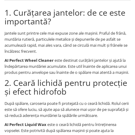
1. Curățarea jantelor: de ce este
importantă?
Jantele sunt printre cele mai expuse zone ale mașinii. Praful de frână,
murdăria rutieră, particulele metalice și depunerile de pe asfalt se
acumulează rapid, mai ales vara, când se circulă mai mult și frânele se
încălzesc frecvent.
AI Perfect Wheel Cleaner
este destinat curățării jantelor și ajută la
îndepărtarea murdăriei acumulate. Este util înainte de aplicarea unui
produs pentru anvelope sau înainte de o spălare mai atentă a mașinii.
2. Ceară lichidă pentru protecție
și efect hidrofob
După spălare, caroseria poate fi protejată cu o ceară lichidă. Rolul cerii
este să ofere luciu, să ajute apa să alunece mai ușor de pe suprafață și
să reducă aderența murdăriei la spălările următoare.
AI Perfect Liquid Wax
este o ceară lichidă pentru întreținerea
vopselei. Este potrivită după spălarea mașinii și poate ajuta la