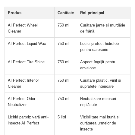
Produs
Cantitate
Rol principal
AI Perfect Wheel
750 ml
Curățare jante și murdărie
Cleaner
de frână
AI Perfect Liquid Wax
750 ml
Luciu și efect hidrofob
pentru caroserie
AI Perfect Tire Shine
750 ml
Aspect îngrijit pentru
anvelope
AI Perfect Interior
750 ml
Curățare plastic, vinil și
Cleaner
suprafețe interioare
AI Perfect Odor
750 ml
Neutralizare mirosuri
Neutralizer
neplăcute
Lichid parbriz vară anti-
5 litri
Vizibilitate mai bună și
insecte AI Perfect
curățarea urmelor de
insecte