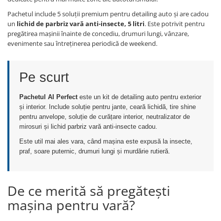
Filtre Combustibil
Pachetul include 5 soluții premium pentru detailing auto și are cadou
Filtre Habitaclu
un
lichid de parbriz vară anti-insecte, 5 litri
. Este potrivit pentru
pregătirea mașinii înainte de concediu, drumuri lungi, vânzare,
Filtre Ulei
evenimente sau întreținerea periodică de weekend.
Intretinere si Cosmetica Auto
Produse Cosmetica Auto
Pe scurt
Produse curatare interior auto
Spuma activa & detergenti auto
Pachetul AI Perfect
este un kit de detailing auto pentru exterior
și interior. Include soluție pentru jante, ceară lichidă, tire shine
Accesorii Auto
pentru anvelope, soluție de curățare interior, neutralizator de
Accesorii telefoane mobile
mirosuri și lichid parbriz vară anti-insecte cadou.
Cabluri Curent Auto
Este util mai ales vara, când mașina este expusă la insecte,
praf, soare puternic, drumuri lungi și murdărie rutieră.
Cabluri si adaptoare telefoane
Echipamente Service
Huse Auto
De ce merită să pregătești
mașina pentru vară?
Incarcatoare telefoane mobile
Parasolare Auto