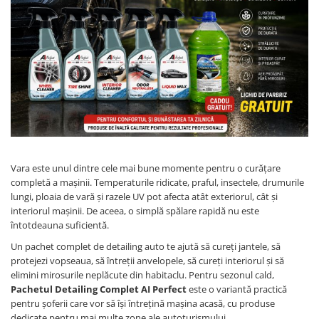
10W60
15W40
20W50
0W12
AdBlue
Aditivi Auto
Antigel
Lichid de Frana
Vara este unul dintre cele mai bune momente pentru o curățare
Lichid de Parbriz
completă a mașinii. Temperaturile ridicate, praful, insectele, drumurile
lungi, ploaia de vară și razele UV pot afecta atât exteriorul, cât și
Ulei Cutie de Viteze
interiorul mașinii. De aceea, o simplă spălare rapidă nu este
Ulei Servodirectie
întotdeauna suficientă.
Uleiuri Hidraulice
Un pachet complet de detailing auto te ajută să cureți jantele, să
protejezi vopseaua, să întreții anvelopele, să cureți interiorul și să
Vaselina si Lubrifianti Auto
elimini mirosurile neplăcute din habitaclu. Pentru sezonul cald,
Filtre Auto
Pachetul Detailing Complet AI Perfect
este o variantă practică
pentru șoferii care vor să își întrețină mașina acasă, cu produse
Filtre Aer
dedicate pentru mai multe zone ale autoturismului.