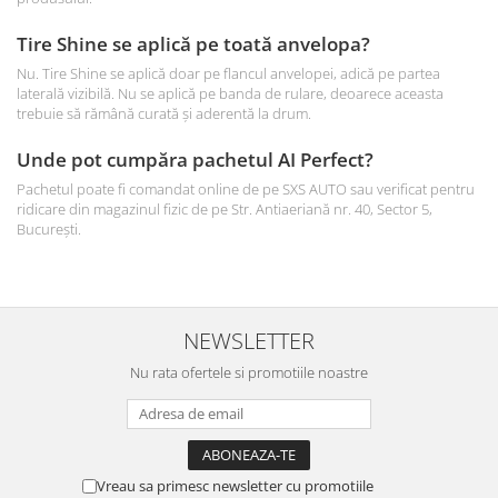
Tire Shine se aplică pe toată anvelopa?
Nu. Tire Shine se aplică doar pe flancul anvelopei, adică pe partea
laterală vizibilă. Nu se aplică pe banda de rulare, deoarece aceasta
trebuie să rămână curată și aderentă la drum.
Unde pot cumpăra pachetul AI Perfect?
Pachetul poate fi comandat online de pe SXS AUTO sau verificat pentru
ridicare din magazinul fizic de pe Str. Antiaeriană nr. 40, Sector 5,
București.
NEWSLETTER
Nu rata ofertele si promotiile noastre
Vreau sa primesc newsletter cu promotiile