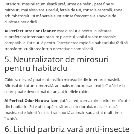
Interiorul mașinii acumulează praf, urme de mâini, pete fine și
mirosuri, mai ales vara. Bordul, fețele de uși, consola centrală, zona
schimbătorului și mânerele sunt atinse frecvent și au nevoie de
curățare periodică.
AI Perfect Interior Cleaner
este o soluție pentru curățarea
suprafețelor interioare precum plasticul, vinilul și alte materiale
compatibile. Este utilă pentru întreținerea rapidă a habitaclului fără să
transformi curățarea într-o operațiune complicată.
5. Neutralizator de mirosuri
pentru habitaclu
Căldura de vară poate intensifica mirosurile din interiorul mașinii.
Mirosul de tutun, umezeală, animale, mâncare sau textile încălzite la
soare poate deveni mai deranjant în zilele calde.
AI Perfect Odor Neutralizer
ajută la reducerea mirosurilor neplăcute
din habitaclu. Este util după curățarea interiorului, mai ales dacă
mașina este folosită zilnic, transportă animale sau a stat mult timp
închisă.
6. Lichid parbriz vară anti-insecte