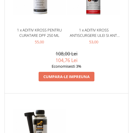
Produse curatare IT
Siguranta Rutiera
Solutii Chimice
1 x ADITIV KROSS PENTRU
1 x ADITIV KROSS
Stergatoare Auto
CURATARE DPF 250 ML
ANTISCURGERE ULEI SI ANTI
FUM 250 ML
55,00
53,00
Electrica si Electronice Auto
Becuri Auto
108,00 Lei
104,76 Lei
Halogen
Economisesti 3%
LED
LED Omologat RAR
CUMPARA-LE IMPREUNA
Xenon
Auxiliare Halogen
Auxiliare LED
Adaptoare LED
Accesorii electronice auto
Camere Auto DVR
Senzori de Parcare