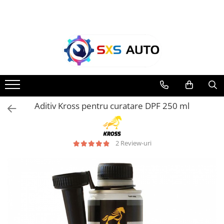
Toate Produsele
Uleiuri si Lichide
Ulei Motor Original și Aftermarket
- 0W20, 5W30, 5W40 - SXS Auto
0W16
Aditiv Kross pentru curatare DPF 250 ml
0W20
0W30
0W40
2 Review-uri
5W20
5W30
5W40
5W50
10W30
10W40
10W50