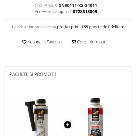
Filtre Combustibil
Cod Produs:
SN90111-KS-34911
Ai nevoie de ajutor?
0728513009
Filtre Habitaclu
Filtre Ulei
La achizitionarea acestui produs primiti
55
puncte de fidelitate
Intretinere si Cosmetica Auto
Produse Cosmetica Auto
Adauga la Favorite
Cere informatii
Produse curatare interior auto
Spuma activa & detergenti auto
Accesorii Auto
PACHETE SI PROMOTII
Accesorii telefoane mobile
Cabluri Curent Auto
Cabluri si adaptoare telefoane
Echipamente Service
Huse Auto
Incarcatoare telefoane mobile
Parasolare Auto