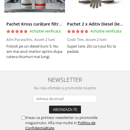
Pachet Kross curățare filtru particule DPF și etanșare ulei 250 ml + 250 ml
Pachet 2 x Aditiv Diesel Detox Premium Kross - Curățare Completă, +5 Puncte Cetanic & Protecție DPF/EGR
Achizitie verificata
Achizitie verificata
Alin Paraschiv,
Acum 2 luni
Costi Tim,
Acum 2 luni
G
Folosit pe un diesel Euro 5. Nu
Super tare. Zici ca ii pui foc la
S
am mai avut martor aprins dupa
pedala
S
cateva drumuri mai lungi.
NEWSLETTER
Nu rata ofertele si promotiile noastre
Vreau sa primesc newsletter cu promotiile
magazinului. Afla mai multe in
Politica de
Confidentialitate