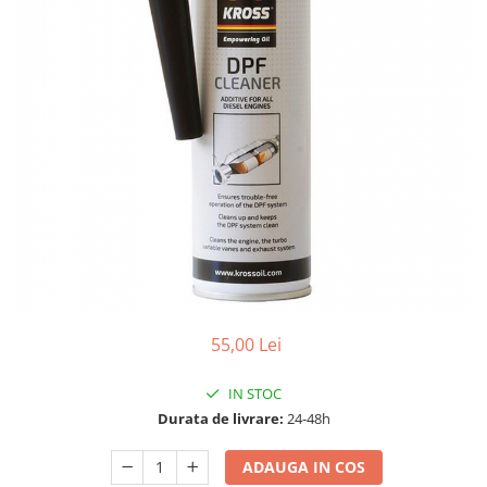
10W60
15W40
20W50
0W12
AdBlue
Aditivi Auto
Antigel
Lichid de Frana
Lichid de Parbriz
Ulei Cutie de Viteze
Ulei Servodirectie
55,00 Lei
Uleiuri Hidraulice
IN STOC
Vaselina si Lubrifianti Auto
Durata de livrare:
24-48h
Filtre Auto
ADAUGA IN COS
Filtre Aer