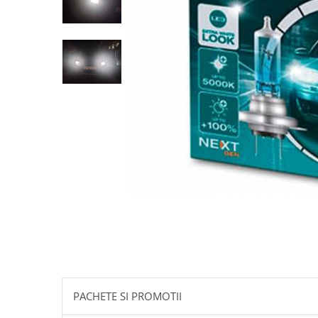
10W60
15W40
20W50
0W12
AdBlue
Aditivi Auto
Antigel
Lichid de Frana
Lichid de Parbriz
Ulei Cutie de Viteze
Ulei Servodirectie
Uleiuri Hidraulice
Vaselina si Lubrifianti Auto
Filtre Auto
PACHETE SI PROMOTII
Filtre Aer