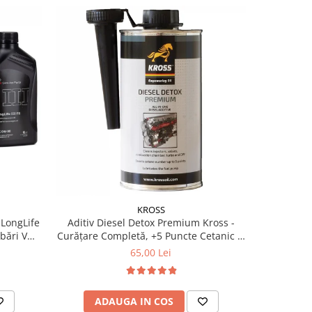
KROSS
 LongLife
Aditiv Diesel Detox Premium Kross -
Pachet 2 x
Curățare Completă, +5 Puncte Cetanic &
Kross - C
Protecție DPF/EGR
Ceta
65,00 Lei
ADAUGA IN COS
AD