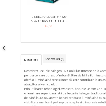
Testere si diagnoza auto
Odorizante Auto
10 x BEC HALOGEN H7 12V
Parfum Original
55W OSRAM COOL BLUE
INTENSE NEXTGEN
45,00
Parfum Auto
Odorizante grila
Review-uri
(8)
Descriere
Descriere: Becurile halogen H7 Cool Blue Intense de la Osr
pentru cei care doresc o îmbunătățire vizibilă a iluminatul
oferă o lumină albă rece și intensă, care contribuie la un 
atrăgător al vehiculului.
Prin utilizarea tehnologiei avansate, becurile Osram Cool B
o iluminare superioară față de becurile halogen tradiționa
de până la 4000K, aceste becuri produc o lumină albă cu nu
vizibilitate mai bună pe timp de noapte și o impresie estet