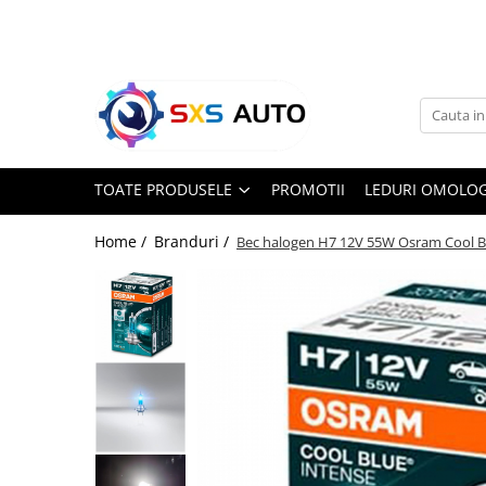
Toate Produsele
Uleiuri si Lichide
Ulei Motor Original și Aftermarket
- 0W20, 5W30, 5W40 - SXS Auto
TOATE PRODUSELE
PROMOTII
LEDURI OMOLOG
0W16
0W20
Home /
Branduri /
Bec halogen H7 12V 55W Osram Cool B
0W30
0W40
5W20
5W30
5W40
5W50
10W30
10W40
10W50