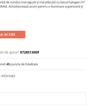
ență de condus mai sigură și mai plăcută cu becul halogen H7
RAM. Achiziționează acum pentru o iluminare superioară și
A IN COS
oie de ajutor?
0728513009
imiti
45
puncte de fidelitate
informatii