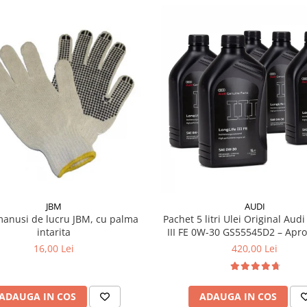
JBM
AUDI
manusi de lucru JBM, cu palma
Pachet 5 litri Ulei Original Audi
intarita
III FE 0W-30 GS55545D2 – Aprobări VW
504.00 / 507.00
16,00 Lei
420,00 Lei
ADAUGA IN COS
ADAUGA IN COS