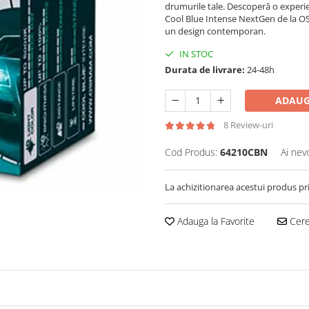
drumurile tale. Descoperă o experi
Cool Blue Intense NextGen de la OS
un design contemporan.
IN STOC
Durata de livrare:
24-48h
ADAUG
8 Review-uri
Cod Produs:
64210CBN
Ai nev
La achizitionarea acestui produs pr
Adauga la Favorite
Cere 