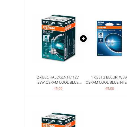
Filtre Combustibil
Filtre Habitaclu
Filtre Ulei
Intretinere si Cosmetica Auto
Produse Cosmetica Auto
Produse curatare interior auto
Spuma activa & detergenti auto
Accesorii Auto
Accesorii telefoane mobile
2 x BEC HALOGEN H7 12V
1 x SET 2 BECURI W5
Cabluri Curent Auto
55W OSRAM COOL BLUE
OSRAM COOL BLUE INT
INTENSE NEXTGEN
NEXTGEN BLISTER
45,00
45,00
Cabluri si adaptoare telefoane
Echipamente Service
Huse Auto
Incarcatoare telefoane mobile
Parasolare Auto