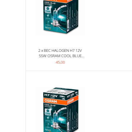
Produse curatare IT
Siguranta Rutiera
Solutii Chimice
Stergatoare Auto
Electrica si Electronice Auto
2 x BEC HALOGEN H7 12V
Becuri Auto
55W OSRAM COOL BLUE
Halogen
INTENSE NEXTGEN
45,00
LED
LED Omologat RAR
Xenon
Auxiliare Halogen
Auxiliare LED
Adaptoare LED
Accesorii electronice auto
Camere Auto DVR
Senzori de Parcare