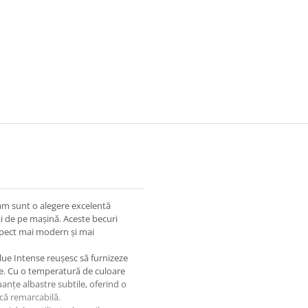
am sunt o alegere excelentă
ui de pe mașină. Aceste becuri
aspect mai modern și mai
lue Intense reușesc să furnizeze
le. Cu o temperatură de culoare
anțe albastre subtile, oferind o
ică remarcabilă.