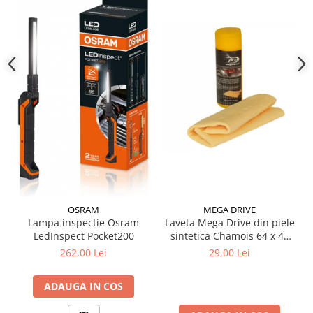
Testere si diagnoza auto
Odorizante Auto
Parfum Original
Parfum Auto
Odorizante grila
MEGA DRIVE
OSRAM
Laveta Mega Drive din piele
Lampa inspectie Osram
sintetica Chamois 64 x 43
LedInspect Pocket200
cm
29,00 Lei
262,00 Lei
ADAUGA IN COS