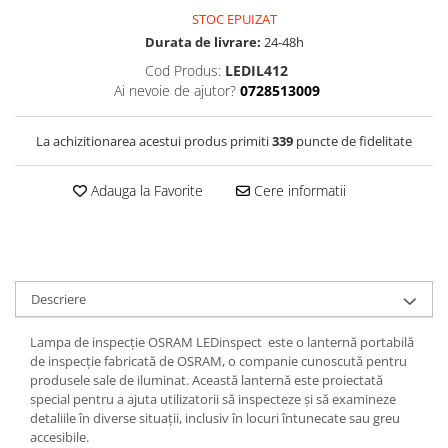
Filtre Combustibil
STOC EPUIZAT
Durata de livrare:
24-48h
Filtre Habitaclu
Cod Produs:
LEDIL412
Filtre Ulei
Ai nevoie de ajutor?
0728513009
Intretinere si Cosmetica Auto
Produse Cosmetica Auto
La achizitionarea acestui produs primiti
339
puncte de fidelitate
Produse curatare interior auto
Adauga la Favorite
Cere informatii
Spuma activa & detergenti auto
Accesorii Auto
Accesorii telefoane mobile
Cabluri Curent Auto
Descriere
Cabluri si adaptoare telefoane
Lampa de inspecție OSRAM LEDinspect este o lanternă portabilă
Echipamente Service
de inspecție fabricată de OSRAM, o companie cunoscută pentru
Huse Auto
produsele sale de iluminat. Această lanternă este proiectată
special pentru a ajuta utilizatorii să inspecteze și să examineze
Incarcatoare telefoane mobile
detaliile în diverse situații, inclusiv în locuri întunecate sau greu
accesibile.
Parasolare Auto