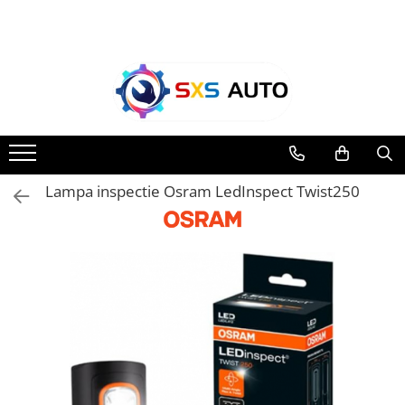
Toate Produsele
Uleiuri si Lichide
Ulei Motor Original și Aftermarket
- 0W20, 5W30, 5W40 - SXS Auto
0W16
Lampa inspectie Osram LedInspect Twist250
0W20
0W30
0W40
5W20
5W30
5W40
5W50
10W30
10W40
10W50