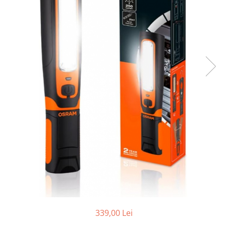
10W60
15W40
20W50
0W12
AdBlue
Aditivi Auto
Antigel
Lichid de Frana
Lichid de Parbriz
Ulei Cutie de Viteze
Ulei Servodirectie
Uleiuri Hidraulice
Vaselina si Lubrifianti Auto
Filtre Auto
339,00 Lei
Filtre Aer