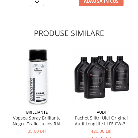
ADAUGA IN COS
PRODUSE SIMILARE
BRILLIANTE
AUDI
Vopsea Spray Brilliante
Pachet 5 litri Ulei Original
Negru Trafic Lucios RAL
Audi LongLife III FE 0W-30
9017 400 ml
GS55545D2 – Aprobări VW
35,00 Lei
420,00 Lei
504.00 / 507.00