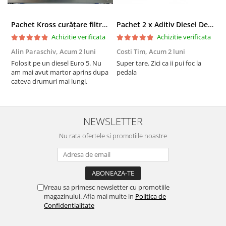
Pachet Kross curățare filtru particule DPF și etanșare ulei 250 ml + 250 ml
Pachet 2 x Aditiv Diesel Detox Premium Kross - Curățare Completă, +5 Puncte Cetanic & Protecție DPF/EGR
Achizitie verificata
Achizitie verificata
Alin Paraschiv,
Acum 2 luni
Costi Tim,
Acum 2 luni
G
Folosit pe un diesel Euro 5. Nu
Super tare. Zici ca ii pui foc la
S
am mai avut martor aprins dupa
pedala
S
cateva drumuri mai lungi.
NEWSLETTER
Nu rata ofertele si promotiile noastre
Vreau sa primesc newsletter cu promotiile
magazinului. Afla mai multe in
Politica de
Confidentialitate