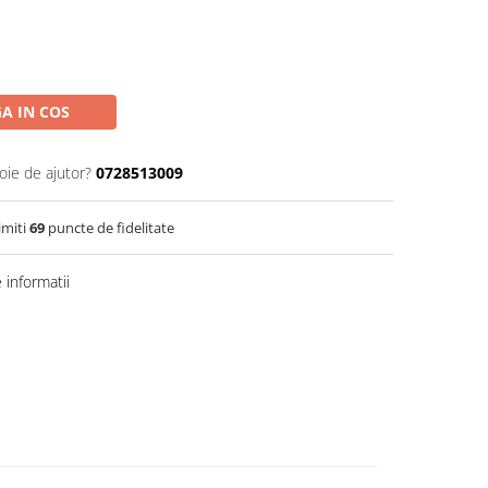
A IN COS
oie de ajutor?
0728513009
imiti
69
puncte de fidelitate
informatii