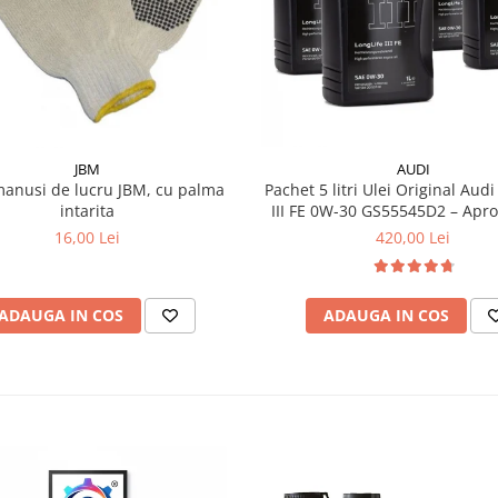
JBM
AUDI
manusi de lucru JBM, cu palma
Pachet 5 litri Ulei Original Audi
intarita
III FE 0W-30 GS55545D2 – Aprobări VW
504.00 / 507.00
16,00 Lei
420,00 Lei
ADAUGA IN COS
ADAUGA IN COS