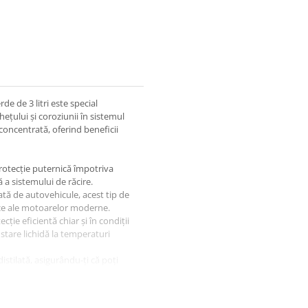
de de 3 litri este special
ețului și coroziunii în sistemul
 concentrată, oferind beneficii
otecție puternică împotriva
a sistemului de răcire.
ată de autovehicule, acest tip de
fice ale motoarelor moderne.
cție eficientă chiar și în condiții
stare lichidă la temperaturi
distilată, asigurându-ți că poți
ire.
 producătorului autovehiculului