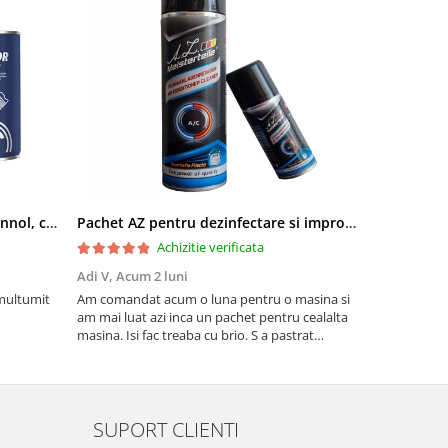
Pachet aditivi diesel Kross + Mannol, curatare injectie DPF si stabilizare ulei
Pachet AZ pentru dezinfectare si improspatare instalatie auto AC
Achizitie verificata
Adi V,
Acum 2 luni
Cornel Miha
 multumit
Am comandat acum o luna pentru o masina si
Produs confo
am mai luat azi inca un pachet pentru cealalta
masina. Isi fac treaba cu brio. S a pastrat
mirosul de proaspat in tot acest timp
SUPORT CLIENTI