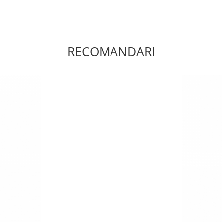
ăugarea noului lichid.
tecția optimă.
etă pentru menținerea sănătății
icient în sezonul rece și prevenind
RECOMANDARI