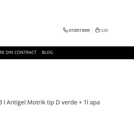
0728513009
0,00
RE DIN CONTRACT
BLOG
3 l Antigel Motrik tip D verde + 1l apa