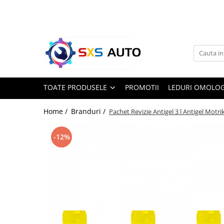
Toate Produsele
Uleiuri si Lichide
Ulei Motor Original și Aftermarket
- 0W20, 5W30, 5W40 - SXS Auto
TOATE PRODUSELE
PROMOTII
LEDURI OMOLOG
0W16
0W20
Home /
Branduri /
Pachet Revizie Antigel 3 l Antigel Motrik
0W30
0W40
-12%
5W20
5W30
5W40
5W50
10W30
10W40
10W50