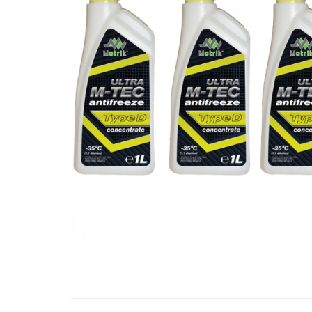
10W60
15W40
20W50
0W12
AdBlue
Aditivi Auto
Antigel
Lichid de Frana
Lichid de Parbriz
Ulei Cutie de Viteze
Ulei Servodirectie
Uleiuri Hidraulice
Vaselina si Lubrifianti Auto
Filtre Auto
Filtre Aer