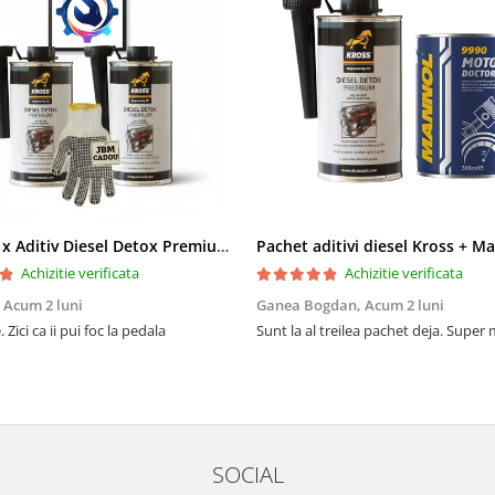
Pachet 2 x Aditiv Diesel Detox Premium Kross - Curățare Completă, +5 Puncte Cetanic & Protecție DPF/EGR
Achizitie verificata
Achizitie verificata
,
Acum 2 luni
Ganea Bogdan,
Acum 2 luni
 Zici ca ii pui foc la pedala
Sunt la al treilea pachet deja. Super
SOCIAL