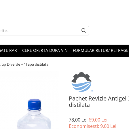
ATE RAR
CERE OFERTA DUPA VIN
FORMULAR RETUR/ RETRAGE
 tip D verde + 1l apa distilata
Pachet Revizie Antigel 
distilata
78,00 Lei
69,00 Lei
Economisesti:
9,00
Lei