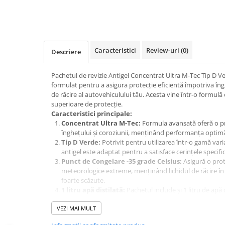
Produse curatare IT
Siguranta Rutiera
Solutii Chimice
Caracteristici
Review-uri
(0)
Descriere
Stergatoare Auto
Electrica si Electronice Auto
Pachetul de revizie Antigel Concentrat Ultra M-Tec Tip D Ver
formulat pentru a asigura protecție eficientă împotriva îngh
Becuri Auto
de răcire al autovehiculului tău. Acesta vine într-o formulă
Halogen
superioare de protecție.
Caracteristici principale:
LED
Concentrat Ultra M-Tec:
Formula avansată oferă o pr
LED Omologat RAR
înghețului și coroziunii, menținând performanța optimă 
Xenon
Tip D Verde:
Potrivit pentru utilizarea într-o gamă vari
antigel este adaptat pentru a satisface cerințele speci
Auxiliare Halogen
Punct de Congelare -35 grade Celsius:
Asigură o prote
Auxiliare LED
meteorologice extreme, menținând lichidul de răcire în 
Adaptoare LED
foarte scăzute.
1 litru apă distilată:
Pachetul include și 1 litru de apă 
Accesorii electronice auto
efectua o revizie completă și corectă a sistemului de răc
Camere Auto DVR
Instrucțiuni de utilizare:
VEZI MAI MULT
Amestecă antigelul concentrat conform recomandărilor
Senzori de Parcare