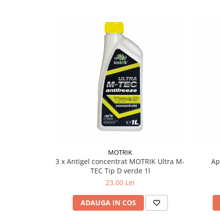
Filtre Combustibil
Filtre Habitaclu
Filtre Ulei
Intretinere si Cosmetica Auto
Produse Cosmetica Auto
Produse curatare interior auto
Spuma activa & detergenti auto
Accesorii Auto
Accesorii telefoane mobile
Cabluri Curent Auto
MOTRIK
Cabluri si adaptoare telefoane
3 x Antigel concentrat MOTRIK Ultra M-
Ap
Echipamente Service
TEC Tip D verde 1l
23,00 Lei
Huse Auto
Incarcatoare telefoane mobile
ADAUGA IN COS
Parasolare Auto