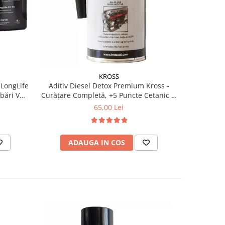
KROSS
 LongLife
Aditiv Diesel Detox Premium Kross -
Pachet 2 x
Curățare Completă, +5 Puncte Cetanic &
Kross - C
Protecție DPF/EGR
Ceta
65,00 Lei
ADAUGA IN COS
AD