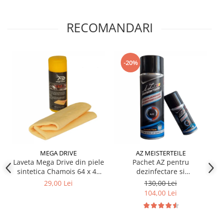
Produse curatare IT
RECOMANDARI
Siguranta Rutiera
Solutii Chimice
Stergatoare Auto
-20%
Electrica si Electronice Auto
Becuri Auto
Halogen
LED
LED Omologat RAR
Xenon
Auxiliare Halogen
MEGA DRIVE
AZ MEISTERTEILE
Laveta Mega Drive din piele
Pachet AZ pentru
Auxiliare LED
sintetica Chamois 64 x 43
dezinfectare si
Adaptoare LED
cm
improspatare instalatie
29,00 Lei
130,00 Lei
Accesorii electronice auto
auto AC
104,00 Lei
Camere Auto DVR
Senzori de Parcare