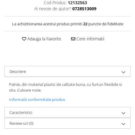
Cod Produs:
12132563
Filtre Combustibil
Ai nevoie de ajutor?
0728513009
Filtre Habitaclu
Filtre Ulei
La achizitionarea acestui produs primiti
22
puncte de fidelitate
Intretinere si Cosmetica Auto
Adauga la Favorite
Cere informatii
Produse Cosmetica Auto
Produse curatare interior auto
Spuma activa & detergenti auto
Accesorii Auto
Descriere
Accesorii telefoane mobile
Palnie, din material plastic de calitate buna, cu furtun flexibile si
Cabluri Curent Auto
sita. Culoare rosie.
Cabluri si adaptoare telefoane
Informatii conformitate produs
Echipamente Service
Caracteristici
Huse Auto
Incarcatoare telefoane mobile
Review-uri
(0)
Parasolare Auto