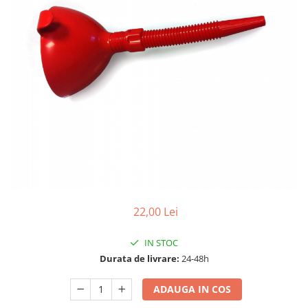
10W60
15W40
20W50
0W12
AdBlue
Aditivi Auto
Antigel
Lichid de Frana
Lichid de Parbriz
Ulei Cutie de Viteze
22,00 Lei
Ulei Servodirectie
Uleiuri Hidraulice
IN STOC
Vaselina si Lubrifianti Auto
Durata de livrare:
24-48h
Filtre Auto
ADAUGA IN COS
Filtre Aer