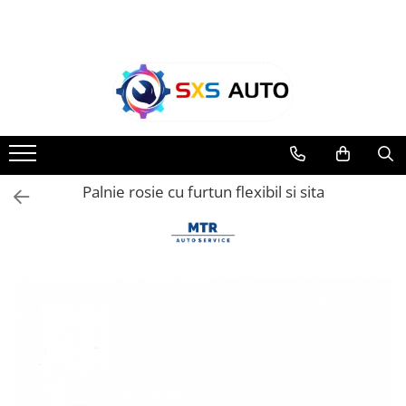
Toate Produsele
Uleiuri si Lichide
Ulei Motor Original și Aftermarket
- 0W20, 5W30, 5W40 - SXS Auto
0W16
Palnie rosie cu furtun flexibil si sita
0W20
0W30
0W40
5W20
5W30
5W40
5W50
10W30
10W40
10W50