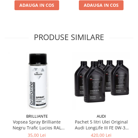
ADAUGA IN COS
ADAUGA IN COS
Testere si diagnoza auto
Odorizante Auto
Parfum Original
PRODUSE SIMILARE
Parfum Auto
Odorizante grila
BRILLIANTE
AUDI
Vopsea Spray Brilliante
Pachet 5 litri Ulei Original
Negru Trafic Lucios RAL
Audi LongLife III FE 0W-30
9017 400 ml
GS55545D2 – Aprobări VW
35,00 Lei
420,00 Lei