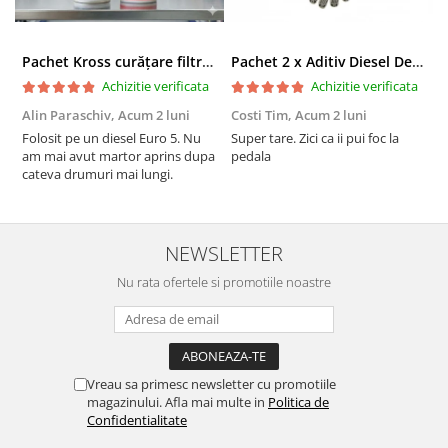
Pachet Kross curățare filtru particule DPF și etanșare ulei 250 ml + 250 ml
Pachet 2 x Aditiv Diesel Detox Premium Kross - Curățare Completă, +5 Puncte Cetanic & Protecție DPF/EGR
Achizitie verificata
Achizitie verificata
Alin Paraschiv,
Acum 2 luni
Costi Tim,
Acum 2 luni
G
Folosit pe un diesel Euro 5. Nu
Super tare. Zici ca ii pui foc la
S
am mai avut martor aprins dupa
pedala
S
cateva drumuri mai lungi.
NEWSLETTER
Nu rata ofertele si promotiile noastre
Vreau sa primesc newsletter cu promotiile
magazinului. Afla mai multe in
Politica de
Confidentialitate