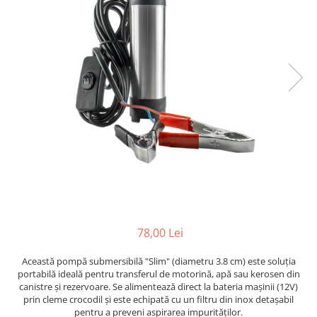
15W40
20W50
0W12
AdBlue
Aditivi Auto
Antigel
Lichid de Frana
Lichid de Parbriz
Ulei Cutie de Viteze
Ulei Servodirectie
Uleiuri Hidraulice
78,00 Lei
Vaselina si Lubrifianti Auto
Această pompă submersibilă "Slim" (diametru 3.8 cm) este soluția
portabilă ideală pentru transferul de motorină, apă sau kerosen din
canistre și rezervoare. Se alimentează direct la bateria mașinii (12V)
prin cleme crocodil și este echipată cu un filtru din inox detașabil
pentru a preveni aspirarea impurităților.