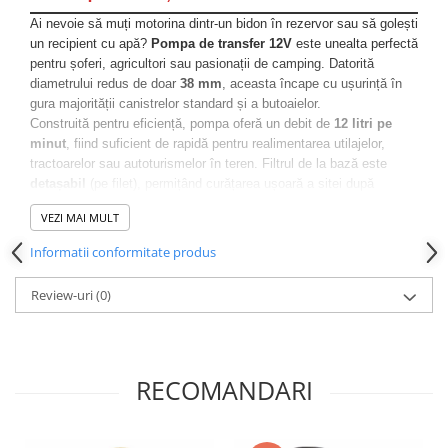
Ai nevoie să muți motorina dintr-un bidon în rezervor sau să golești
un recipient cu apă?
Pompa de transfer 12V
este unealta perfectă
pentru șoferi, agricultori sau pasionații de camping. Datorită
diametrului redus de doar
38 mm
, aceasta încape cu ușurință în
gura majorității canistrelor standard și a butoaielor.
Construită pentru eficiență, pompa oferă un debit de
12 litri pe
minut
, fiind suficient de rapidă pentru realimentarea utilajelor,
tractoarelor sau autoturismelor în teren. Filtrul de la bază este
detașabil
(pe filet), permițând curățarea ușoară a sitei după
utilizare.
VEZI MAI MULT
Informatii conformitate produs
Avantaje Principale:
Design Slim (38mm):
Intră ușor în canistrele cu gât
Review-uri
(0)
îngust unde pompele standard nu încap.
Portabilitate:
Alimentare la 12V (baterie auto) prin cablul
lung de 3 metri, dotat cu întrerupător și cleme crocodil.
Filtru Lavabil:
Sita din inox de la bază oprește
RECOMANDARI
impuritățile și se poate desfileta pentru curățare.
Versatilitate:
Potrivită pentru motorină, apă, kerosen și
uleiuri foarte fluide.
Materiale Durabile:
Corp din oțel inoxidabil/aluminiu