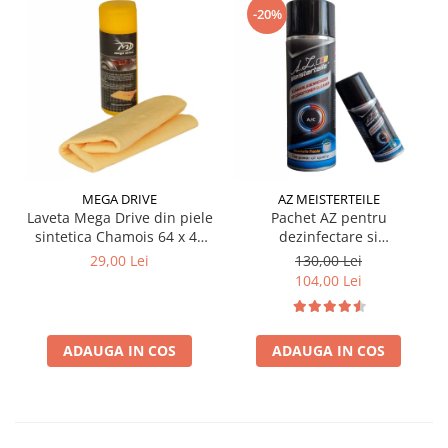
-20%
rezistent la coroziune.
Specificații Tehnice
Detalii Tehnice
Tensiune Alimentare
12 V DC
Debit Maxim
12 L/min
MEGA DRIVE
AZ MEISTERTEILE
Laveta Mega Drive din piele
Pachet AZ pentru
Diametru Corp
38 mm (3.8 cm)
sintetica Chamois 64 x 43
dezinfectare si
cm
improspatare instalatie
29,00 Lei
130,00 Lei
Lungime Cablu
3 metri (cu întrerupător ON/OFF)
auto AC
104,00 Lei
Conectare
Cleme tip Crocodil (+/-)
ADAUGA IN COS
ADAUGA IN COS
Diametru Ieșire
~16 mm (Furtunul nu este inclus)
Furtun
⚠️ AVERTISMENT DE SIGURANȚĂ:
Această pompă este strict