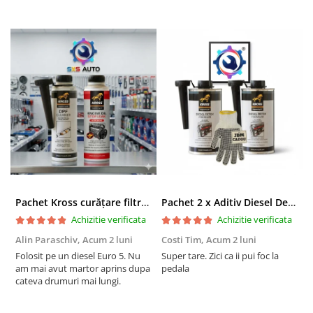
interzisă pentru transferul lichidelor inflamabile volatile precum
BENZINA
, solvenții sau alcoolul (risc de explozie!). De asemenea,
nu o folosiți "pe uscat" (fără lichid) mai mult de câteva secunde.
Pachet Kross curățare filtru particule DPF și etanșare ulei 250 ml + 250 ml
Pachet 2 x Aditiv Diesel Detox Premium Kross - Curățare Completă, +5 Puncte Cetanic & Protecție DPF/EGR
Achizitie verificata
Achizitie verificata
Alin Paraschiv,
Acum 2 luni
Costi Tim,
Acum 2 luni
G
Folosit pe un diesel Euro 5. Nu
Super tare. Zici ca ii pui foc la
S
am mai avut martor aprins dupa
pedala
S
cateva drumuri mai lungi.