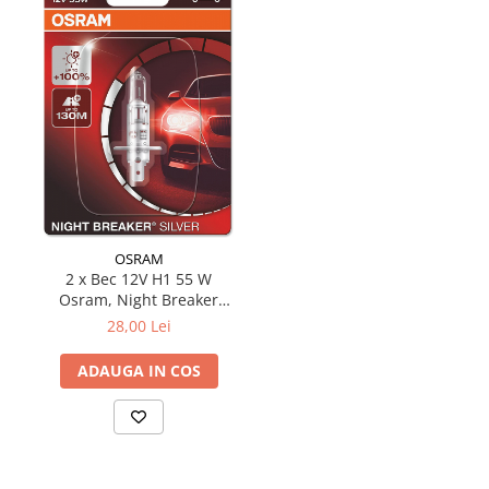
OSRAM
2 x Bec 12V H1 55 W
Osram, Night Breaker
Silver +100% Blister, 1
28,00 Lei
Buc
ADAUGA IN COS