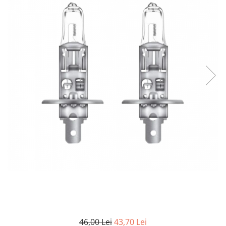
15W40
20W50
0W12
AdBlue
Aditivi Auto
Antigel
Lichid de Frana
Lichid de Parbriz
Ulei Cutie de Viteze
Ulei Servodirectie
Uleiuri Hidraulice
Vaselina si Lubrifianti Auto
46,00 Lei
43,70 Lei