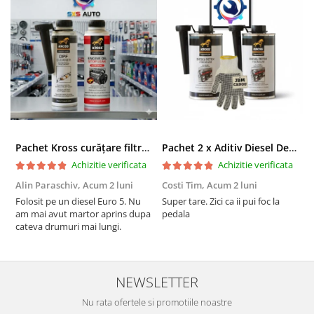
Pachet Kross curățare filtru particule DPF și etanșare ulei 250 ml + 250 ml
Pachet 2 x Aditiv Diesel Detox Premium Kross - Curățare Completă, +5 Puncte Cetanic & Protecție DPF/EGR
Achizitie verificata
Achizitie verificata
Alin Paraschiv,
Acum 2 luni
Costi Tim,
Acum 2 luni
G
Folosit pe un diesel Euro 5. Nu
Super tare. Zici ca ii pui foc la
S
am mai avut martor aprins dupa
pedala
S
cateva drumuri mai lungi.
NEWSLETTER
Nu rata ofertele si promotiile noastre