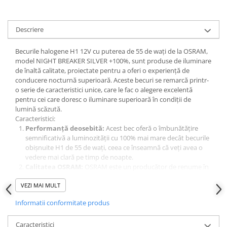
Descriere
Becurile halogene H1 12V cu puterea de 55 de wați de la OSRAM,
model NIGHT BREAKER SILVER +100%, sunt produse de iluminare
de înaltă calitate, proiectate pentru a oferi o experiență de
conducere nocturnă superioară. Aceste becuri se remarcă printr-
o serie de caracteristici unice, care le fac o alegere excelentă
pentru cei care doresc o iluminare superioară în condiții de
lumină scăzută.
Caracteristici:
Performanță deosebită:
Acest bec oferă o îmbunătățire
semnificativă a luminozității cu 100% mai mare decât becurile
obișnuite H1 de 55 de wați, ceea ce înseamnă că veți avea o
vedere mai clară pe timp de noapte.
Calitatea OSRAM:
OSRAM este un producător de renume în
industria iluminării auto și este cunoscut pentru produsele
VEZI MAI MULT
sale de înaltă calitate. Acest bec respectă standardele lor
stricte de calitate și performanță.
Informatii conformitate produs
Durabilitate:
Fiind un produs OSRAM, acest bec are o durată
de viață lungă, ceea ce înseamnă că nu va trebui să-l înlocuiți
Caracteristici
prea curând.