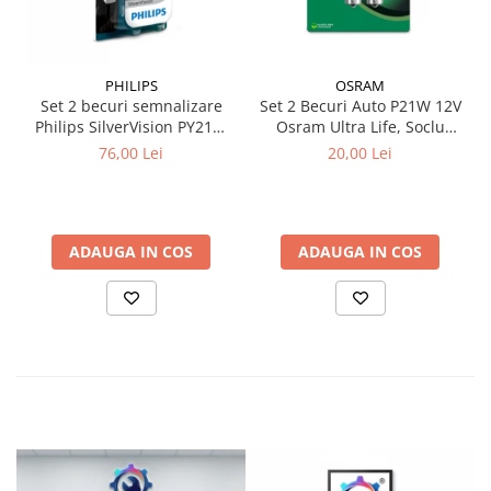
PHILIPS
OSRAM
Set 2 becuri semnalizare
Set 2 Becuri Auto P21W 12V
Philips SilverVision PY21W
Osram Ultra Life, Soclu
BAU15s 12V 21W
BA15s, Durata de Viata
76,00 Lei
20,00 Lei
Extinsa (4x), Semnalizare /
Frana / Marsarier
ADAUGA IN COS
ADAUGA IN COS