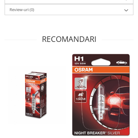
Tehnologie avansată:
Acest bec utilizează tehnologii
Review-uri
(0)
avansate pentru a oferi o lumină mai albă și mai strălucitoare,
care îmbunătățește vizibilitatea pe timp de noapte.
Cu performanțe de top, calitate OSRAM și tehnologii avansate,
aceste becuri oferă o experiență unică de iluminare pentru
vehiculul dumneavoastră.
RECOMANDARI