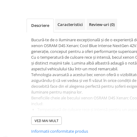
Produse curatare IT
Siguranta Rutiera
Caracteristici
Review-uri
(0)
Descriere
Solutii Chimice
Stergatoare Auto
Bucură-te de o iluminare excepțională și de o experiență 
Electrica si Electronice Auto
xenon OSRAM D4S Xenarc Cool Blue Intense NextGen 42V. 
generație, conceput pentru a oferi performanțe superioare 
Becuri Auto
Cu o temperatură de culoare rece și intensă, becul xen
Halogen
și distinct mașinii tale. Lumina albă albastră adaugă o notă
aspectul vehiculului tău într-un mod remarcabil.
LED
Tehnologia avansată a acestui bec xenon oferă o vizibilita
LED Omologat RAR
asigurându-ți că vei vedea și vei fi văzut în orice condiții
Xenon
deosebită face din el alegerea perfectă pentru șoferii exig
iluminare pentru mașina lor.
Auxiliare Halogen
Beneficiile cheie ale becului xenon OSRAM D4S Xenarc Co
Auxiliare LED
includ:
Temperatură de culoare rece și intensă pentru un aspe
Adaptoare LED
Performanțe superioare de iluminare pentru siguranța 
Accesorii electronice auto
VEZI MAI MULT
Tehnologie avansată NextGen pentru durabilitate și fia
Potrivit pentru diverse modele de autovehicule cu cerin
Camere Auto DVR
Informatii conformitate produs
alimentare la 42V.
Senzori de Parcare