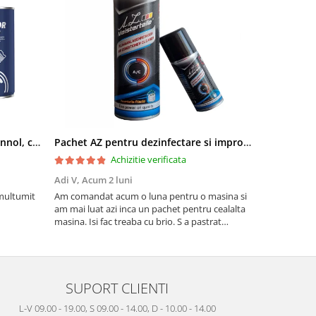
Pachet aditivi diesel Kross + Mannol, curatare injectie DPF si stabilizare ulei
Pachet AZ pentru dezinfectare si improspatare instalatie auto AC
Achizitie verificata
Adi V,
Acum 2 luni
Cornel Miha
 multumit
Am comandat acum o luna pentru o masina si
Produs confo
am mai luat azi inca un pachet pentru cealalta
masina. Isi fac treaba cu brio. S a pastrat
mirosul de proaspat in tot acest timp
SUPORT CLIENTI
L-V 09.00 - 19.00, S 09.00 - 14.00, D - 10.00 - 14.00