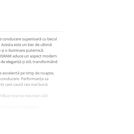
de conducere superioară cu becul
Acesta este un bec de ultimă
și o iluminare puternică.
on OSRAM aduce un aspect modern
 de eleganță și stil, transformând
te excelentă pe timp de noapte,
 de conducere. Performanța sa
enți care caută cea mai bună
ol Blue Intense NextGen 42V
ct modern și atrăgător.
sporită pe timp de noapte.
bilitate pe termen lung.
țe de iluminare D4S și