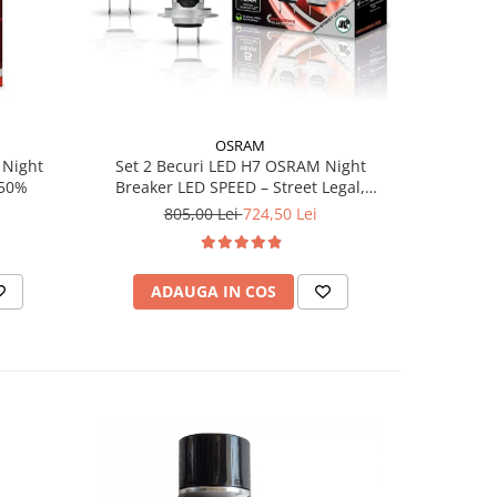
-10%
OSRAM
Set 2 Becuri LED H7 OSRAM Night
Set 2 Be
Breaker LED SPEED – Street Legal,
150%
Breaker 2
6000K, Design 1:1, Montaj Rapid
Fascicul 
805,00 Lei
724,50 Lei
2
ADAUGA IN COS
AD