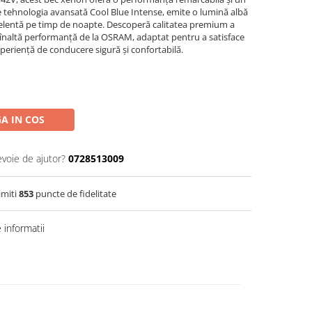
de tehnologia avansată Cool Blue Intense, emite o lumină albă
xcelentă pe timp de noapte. Descoperă calitatea premium a
 înaltă performanță de la OSRAM, adaptat pentru a satisface
periență de conducere sigură și confortabilă.
A IN COS
evoie de ajutor?
0728513009
imiti
853
puncte de fidelitate
informatii