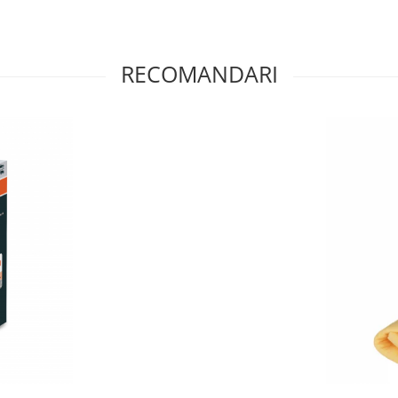
luminatul auto. Cu becul xenon
a experiența ta de conducere
erioare și fii pregătit pentru
RECOMANDARI