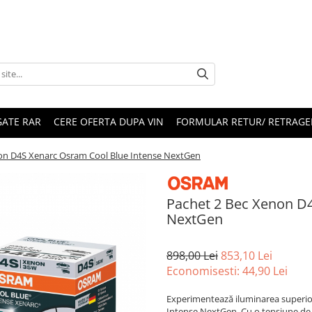
ATE RAR
CERE OFERTA DUPA VIN
FORMULAR RETUR/ RETRAGE
on D4S Xenarc Osram Cool Blue Intense NextGen
Pachet 2 Bec Xenon D
NextGen
898,00 Lei
853,10 Lei
Economisesti:
44,90
Lei
Experimentează iluminarea superio
Intense NextGen. Cu o tensiune de 