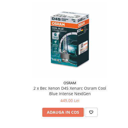
Filtre Combustibil
Filtre Habitaclu
Filtre Ulei
Intretinere si Cosmetica Auto
Produse Cosmetica Auto
Produse curatare interior auto
Spuma activa & detergenti auto
Accesorii Auto
Accesorii telefoane mobile
Cabluri Curent Auto
OSRAM
2 x Bec Xenon D4S Xenarc Osram Cool
Cabluri si adaptoare telefoane
Blue Intense NextGen
Echipamente Service
449,00 Lei
Huse Auto
ADAUGA IN COS
Incarcatoare telefoane mobile
Parasolare Auto