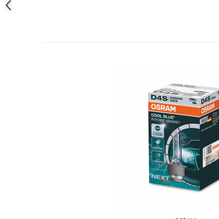
Alege OSRAM pentru a experimenta tehnologia de vârf în i
D4S Xenarc Cool Blue Intense NextGen 42V, vei transform
Testere si diagnoza auto
într-una de excepție. Descoperă acum puterea iluminării sup
Odorizante Auto
orice aventură pe șosea!
Parfum Original
Parfum Auto
Odorizante grila