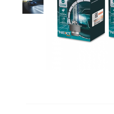
10W60
15W40
20W50
0W12
AdBlue
Aditivi Auto
Antigel
Lichid de Frana
Lichid de Parbriz
Ulei Cutie de Viteze
Ulei Servodirectie
Uleiuri Hidraulice
Vaselina si Lubrifianti Auto
Filtre Auto
Filtre Aer