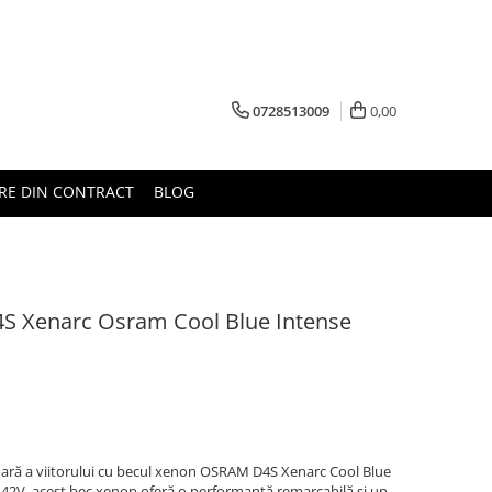
0728513009
0,00
RE DIN CONTRACT
BLOG
4S Xenarc Osram Cool Blue Intense
ară a viitorului cu becul xenon OSRAM D4S Xenarc Cool Blue
42V, acest bec xenon oferă o performanță remarcabilă și un