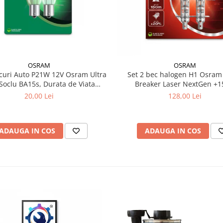
OSRAM
OSRAM
ecuri Auto P21W 12V Osram Ultra
Set 2 bec halogen H1 Osram Night
 Soclu BA15s, Durata de Viata
Breaker Laser NextGen +
sa (4x), Semnalizare / Frana /
20,00 Lei
128,00 Lei
Marsarier
ADAUGA IN COS
ADAUGA IN COS