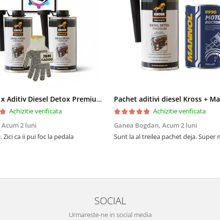
Pachet 2 x Aditiv Diesel Detox Premium Kross - Curățare Completă, +5 Puncte Cetanic & Protecție DPF/EGR
Achizitie verificata
Achizitie verificata
,
Acum 2 luni
Ganea Bogdan,
Acum 2 luni
 Zici ca ii pui foc la pedala
Sunt la al treilea pachet deja. Super
SOCIAL
Urmareste-ne in social media