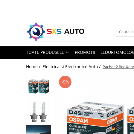
Toate Produsele
Uleiuri si Lichide
Ulei Motor Original și Aftermarket
- 0W20, 5W30, 5W40 - SXS Auto
TOATE PRODUSELE
PROMOTII
LEDURI OMOLOG
0W16
0W20
Home /
Electrica si Electronice Auto /
Pachet 2 Bec Xen
0W30
0W40
-5%
5W20
5W30
5W40
5W50
10W30
10W40
10W50