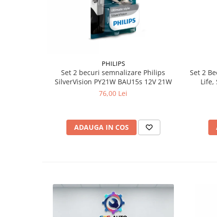
PHILIPS
Set 2 becuri semnalizare Philips
Set 2 B
SilverVision PY21W BAU15s 12V 21W
Life,
Extin
76,00 Lei
ADAUGA IN COS