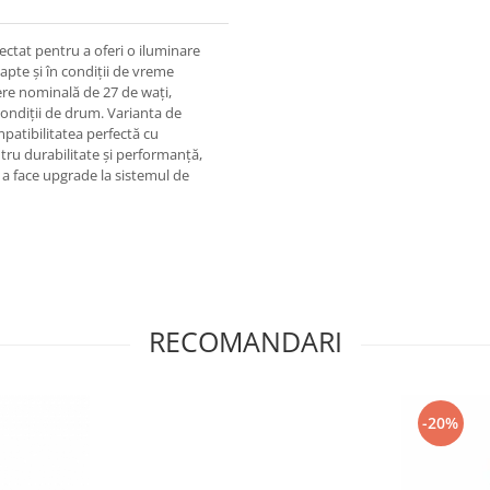
ectat pentru a oferi o iluminare
oapte și în condiții de vreme
ere nominală de 27 de wați,
ondiții de drum. Varianta de
mpatibilitatea perfectă cu
ntru durabilitate și performanță,
 a face upgrade la sistemul de
RECOMANDARI
-20%