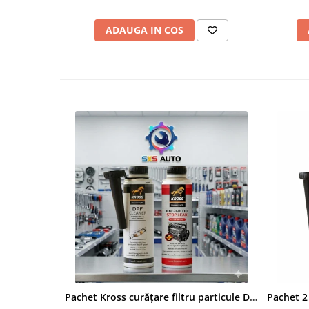
ADAUGA IN COS
Pachet Kross curățare filtru particule DPF și etanșare ulei 250 ml + 250 ml