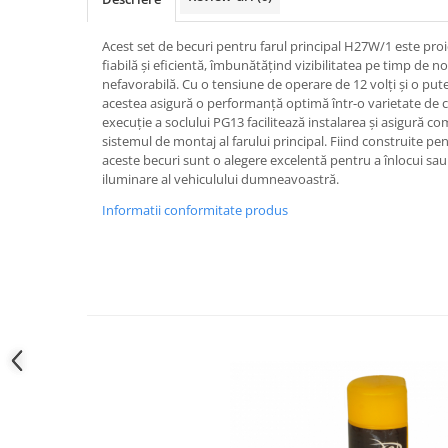
Produse curatare IT
Acest set de becuri pentru farul principal H27W/1 este proi
Siguranta Rutiera
fiabilă și eficientă, îmbunătățind vizibilitatea pe timp de n
Solutii Chimice
nefavorabilă. Cu o tensiune de operare de 12 volți și o put
acestea asigură o performanță optimă într-o varietate de c
Stergatoare Auto
execuție a soclului PG13 facilitează instalarea și asigură co
sistemul de montaj al farului principal. Fiind construite pe
Electrica si Electronice Auto
aceste becuri sunt o alegere excelentă pentru a înlocui sau
Becuri Auto
iluminare al vehiculului dumneavoastră.
Halogen
Informatii conformitate produs
LED
LED Omologat RAR
Xenon
Auxiliare Halogen
Auxiliare LED
Adaptoare LED
Accesorii electronice auto
Camere Auto DVR
Senzori de Parcare