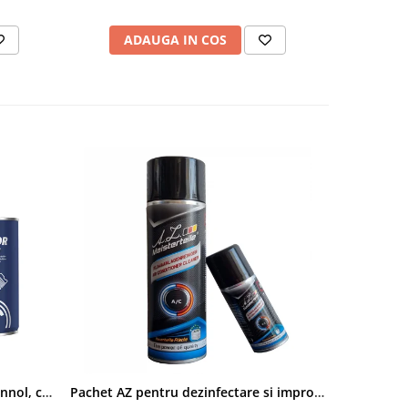
ADAUGA IN COS
AD
Pachet aditivi diesel Kross + Mannol, curatare injectie DPF si stabilizare ulei
Pachet AZ pentru dezinfectare si improspatare instalatie auto AC