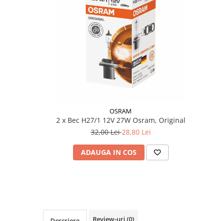
Filtre Combustibil
Filtre Habitaclu
Filtre Ulei
Intretinere si Cosmetica Auto
Produse Cosmetica Auto
Produse curatare interior auto
Spuma activa & detergenti auto
OSRAM
Accesorii Auto
2 x Bec H27/1 12V 27W Osram, Original
Accesorii telefoane mobile
32,00 Lei
28,80 Lei
Cabluri Curent Auto
ADAUGA IN COS
Cabluri si adaptoare telefoane
Echipamente Service
Huse Auto
Incarcatoare telefoane mobile
Parasolare Auto
Review-uri
(0)
Descriere