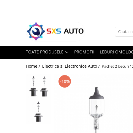
Toate Produsele
Uleiuri si Lichide
Ulei Motor Original și Aftermarket
- 0W20, 5W30, 5W40 - SXS Auto
TOATE PRODUSELE
PROMOTII
LEDURI OMOLOG
0W16
0W20
Home /
Electrica si Electronice Auto /
Pachet 2 becuri 
0W30
0W40
-10%
5W20
5W30
5W40
5W50
10W30
10W40
10W50