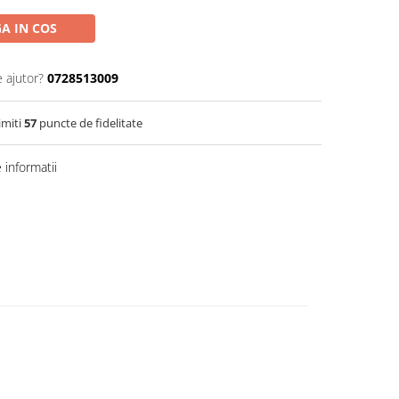
A IN COS
e ajutor?
0728513009
imiti
57
puncte de fidelitate
informatii