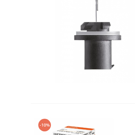
10W60
15W40
20W50
0W12
AdBlue
Aditivi Auto
Antigel
Lichid de Frana
Lichid de Parbriz
Ulei Cutie de Viteze
Ulei Servodirectie
Uleiuri Hidraulice
Vaselina si Lubrifianti Auto
Filtre Auto
-10%
Filtre Aer