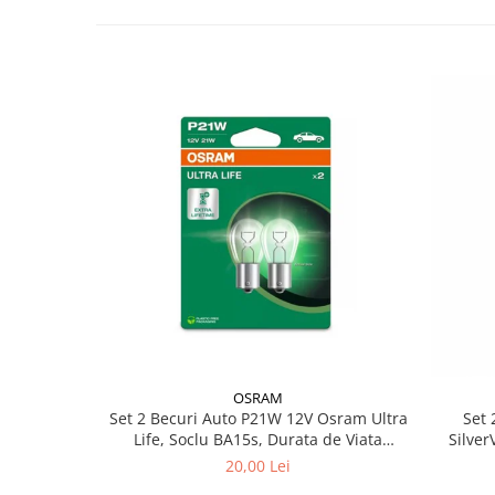
OSRAM
Set 2 Becuri Auto P21W 12V Osram Ultra
Set 
Life, Soclu BA15s, Durata de Viata
Silve
Extinsa (4x), Semnalizare / Frana /
20,00 Lei
Marsarier