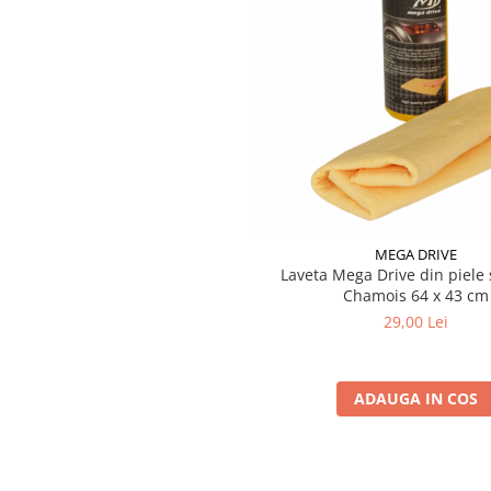
Testere si diagnoza auto
Odorizante Auto
Parfum Original
Parfum Auto
Odorizante grila
MEGA DRIVE
Laveta Mega Drive din piele 
Chamois 64 x 43 cm
29,00 Lei
ADAUGA IN COS