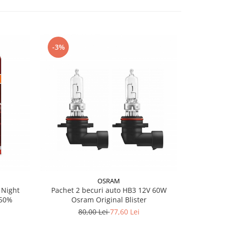
-3%
-10%
OSRAM
Pachet 2 becuri auto HB3 12V 60W
Set 2 B
150%
Osram Original Blister
Breaker
6000K,
80,00 Lei
77,60 Lei
8