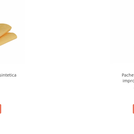
sintetica
Pache
impro