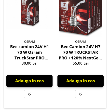
OSRAM
OSRAM
Bec camion 24V H1
Bec Camion 24V H7
70 W Osram
70 W TRUCKSTAR
TruckStar PRO
PRO +120% NextGen,
NextGen +120%
30,00 Lei
55,00 Lei
Osram
Adauga in cos
Adauga in cos