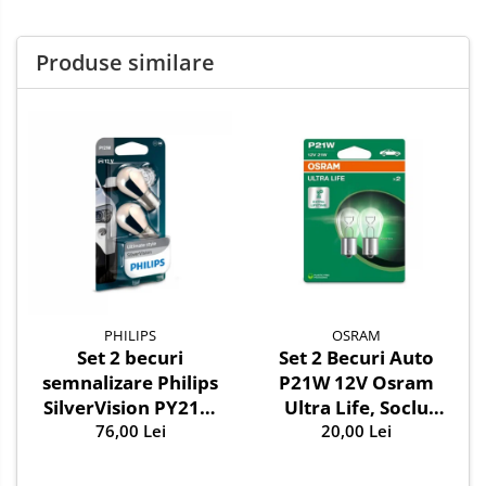
Produse similare
PHILIPS
OSRAM
Set 2 becuri
Set 2 Becuri Auto
semnalizare Philips
P21W 12V Osram
SilverVision PY21W
Ultra Life, Soclu
BAU15s 12V 21W
76,00 Lei
BA15s, Durata de
20,00 Lei
Viata Extinsa (4x),
Semnalizare / Frana /