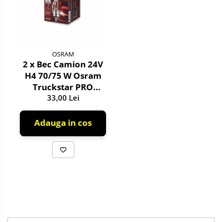
Siguranta Rutiera
Solutii Chimice
Stergatoare Auto
OSRAM
Becuri Auto
2 x Bec Camion 24V
Halogen
H4 70/75 W Osram
LED
Truckstar PRO
LED Omologat RAR
33,00 Lei
+120%
Xenon
Adauga in cos
Auxiliare Halogen
Auxiliare LED
Adaptoare LED
Accesorii electronice auto
Camere Auto DVR
Senzori de Parcare
Testere si diagnoza auto