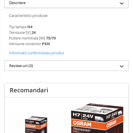
Parfum Original
Descriere
Parfum Auto
Caracteristici produse:
Odorizante grila
TIp lampa
H4
Tensiune [V]
24
Putere nominala [W]
75/70
Versiune conector
P43t
Informatii conformitate produs
Review-uri
(0)
Recomandari