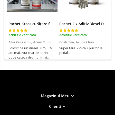
Pachet Kross curățare filtru particule DPF și etanșare ulei 250 ml + 250 ml
Pachet 2 x Aditiv Diesel Detox Premium Kross - Curățare Completă, +5 Puncte Cetanic & Protecție DPF/EGR
Achizitie verificata
Achizitie verificata
Ach
Alin Paraschiv,
Acum 2 luni
Costi Tim,
Acum 2 luni
Ga
Folosit pe un diesel Euro 5. Nu
Super tare. Zici ca ii pui foc la
Sun
am mai avut martor aprins
pedala
Su
dupa cateva drumuri mai
lungi.
Magazinul Meu
Clienti