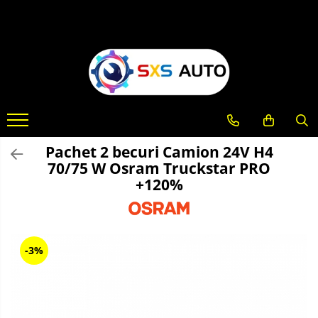
Toate Produsele
Uleiuri si Lichide
Ulei Motor Original și Aftermarket
- 0W20, 5W30, 5W40 - SXS Auto
0W16
Pachet 2 becuri Camion 24V H4
0W20
70/75 W Osram Truckstar PRO
0W30
+120%
0W40
5W20
5W30
5W40
-3%
5W50
10W30
10W40