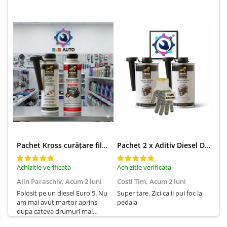
Pachet Kross curățare filtru particule DPF și etanșare ulei 250 ml + 250 ml
Pachet 2 x Aditiv Diesel Detox Premium Kross - Curățare Completă, +5 Puncte Cetanic & Protecție DPF/EGR
Achizitie verificata
Achizitie verificata
Ach
Alin Paraschiv,
Acum 2 luni
Costi Tim,
Acum 2 luni
Ga
Folosit pe un diesel Euro 5. Nu
Super tare. Zici ca ii pui foc la
Sun
am mai avut martor aprins
pedala
Su
dupa cateva drumuri mai
lungi.