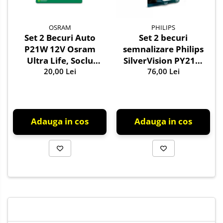
OSRAM
PHILIPS
Set 2 Becuri Auto
Set 2 becuri
P21W 12V Osram
semnalizare Philips
Ultra Life, Soclu
SilverVision PY21W
BA15s, Durata de
20,00 Lei
BAU15s 12V 21W
76,00 Lei
Viata Extinsa (4x),
Semnalizare / Frana /
Marsarier
Adauga in cos
Adauga in cos