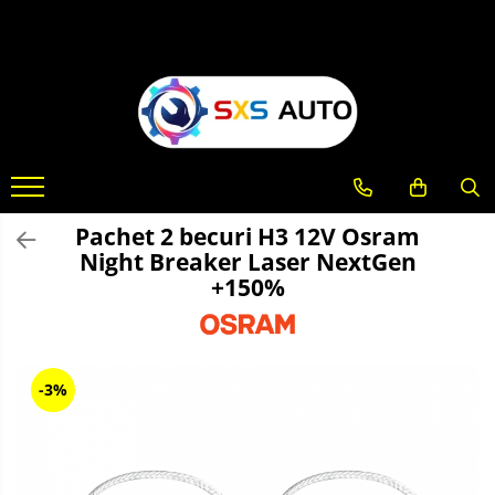
Toate Produsele
Uleiuri si Lichide
Ulei Motor Original și Aftermarket
- 0W20, 5W30, 5W40 - SXS Auto
0W16
Pachet 2 becuri H3 12V Osram
0W20
Night Breaker Laser NextGen
0W30
+150%
0W40
5W20
5W30
5W40
-3%
5W50
10W30
10W40