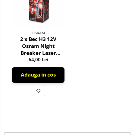
Siguranta Rutiera
Solutii Chimice
Stergatoare Auto
OSRAM
Becuri Auto
2 x Bec H3 12V
Halogen
Osram Night
LED
Breaker Laser
LED Omologat RAR
NextGen +150%
64,00 Lei
Xenon
Adauga in cos
Auxiliare Halogen
Auxiliare LED
Adaptoare LED
Accesorii electronice auto
Camere Auto DVR
Senzori de Parcare
Testere si diagnoza auto