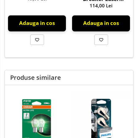
NextGen +150%
114,00 Lei
Adauga in cos
Adauga in cos
Produse similare