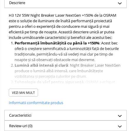
Parfum Original
Descriere
Parfum Auto
H3 12V 55W Night Breaker Laser NextGen +150% de la OSRAM
Odorizante grila
este o soluție de iluminare de înaltă performanță proiectată
pentru a oferi o experiență de conducere mai sigură și mai
eficientă pe timp de noapte. Această descriere unică ar putea
include următoarele caracteristici și beneficii ale acestui bec:
Performanță îmbunătățită cu până la +150%
: Acest bec
oferă o creștere semnificativă a luminozității față de becurile
tradiționale, permițându-vă să vedeți mai clar pe timp de
noapte și să observați obstacole mai devreme.
Lumină albă intensă și clară
: Night Breaker Laser NextGen
produce o lumină albă intensă, care îmbunătățește
vizibilitatea și percepția culorilor pe drum.
Tehnologie de vârf pentru siguranță
: OSRAM a echipat
acest bec cu tehnologie de ultimă generație pentru a asigura o
VEZI MAI MULT
iluminare eficientă și uniformă a drumului, reducând riscul de
oboseală a ochilor și îmbunătățind siguranța.
Informatii conformitate produs
Durabilitate și calitate superioară
: Produs de OSRAM, un
producător de renume în industria iluminării auto, acest bec
Caracteristici
este construit pentru a rezista și a oferi o viață lungă de
utilizare.
Review-uri
(0)
Instalare simplă
: Acest bec este conceput pentru o instalare