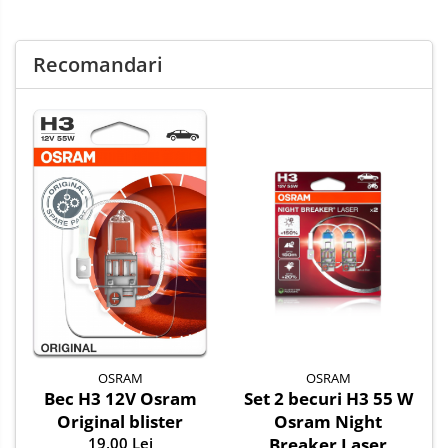
ușoară, permițându-vă să faceți upgrade la o performanță
superioară a iluminării fără dificultate.
Potrivire universală
: Acest bec H3 12V 55W este potrivit
Recomandari
pentru o gamă variată de vehicule, oferind o soluție de
iluminare eficientă pentru majoritatea autoturismelor.
Alegând acest bec Night Breaker Laser NextGen de la OSRAM, vă
puteți bucura de o iluminare de înaltă performanță pe timp de
noapte, îmbunătățind astfel siguranța și confortul
dumneavoastră în timpul conducerii.
OSRAM
OSRAM
Bec H3 12V Osram
Set 2 becuri H3 55 W
Original blister
Osram Night
19,00 Lei
Breaker Laser