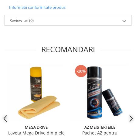
Produse curatare IT
Informatii conformitate produs
Siguranta Rutiera
Review-uri
(0)
Solutii Chimice
Stergatoare Auto
Electrica si Electronice Auto
RECOMANDARI
Becuri Auto
Halogen
LED
-20%
LED Omologat RAR
Xenon
Auxiliare Halogen
Auxiliare LED
Adaptoare LED
Accesorii electronice auto
Camere Auto DVR
MEGA DRIVE
AZ MEISTERTEILE
Laveta Mega Drive din piele
Pachet AZ pentru
Senzori de Parcare