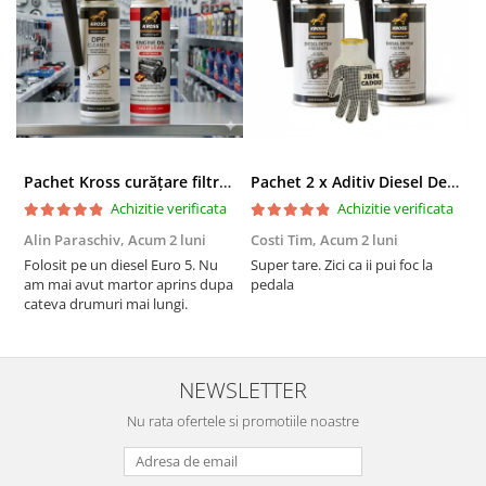
Pachet Kross curățare filtru particule DPF și etanșare ulei 250 ml + 250 ml
Pachet 2 x Aditiv Diesel Detox Premium Kross - Curățare Completă, +5 Puncte Cetanic & Protecție DPF/EGR
Achizitie verificata
Achizitie verificata
Alin Paraschiv,
Acum 2 luni
Costi Tim,
Acum 2 luni
G
Folosit pe un diesel Euro 5. Nu
Super tare. Zici ca ii pui foc la
S
am mai avut martor aprins dupa
pedala
S
cateva drumuri mai lungi.
NEWSLETTER
Nu rata ofertele si promotiile noastre