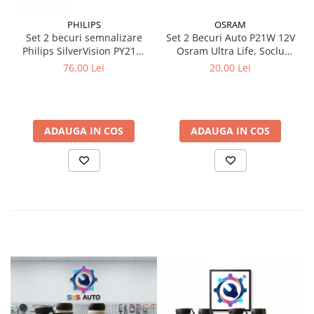
PHILIPS
OSRAM
Set 2 becuri semnalizare
Set 2 Becuri Auto P21W 12V
Philips SilverVision PY21W
Osram Ultra Life, Soclu
BAU15s 12V 21W
BA15s, Durata de Viata
76,00 Lei
20,00 Lei
Extinsa (4x), Semnalizare /
Frana / Marsarier
ADAUGA IN COS
ADAUGA IN COS