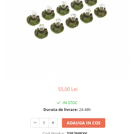
10W60
15W40
20W50
0W12
AdBlue
Aditivi Auto
Antigel
Lichid de Frana
Lichid de Parbriz
Ulei Cutie de Viteze
55,00 Lei
Ulei Servodirectie
IN STOC
Uleiuri Hidraulice
Durata de livrare:
24-48h
Vaselina si Lubrifianti Auto
Filtre Auto
ADAUGA IN COS
Filtre Aer
Cod Produs:
2352MFX6