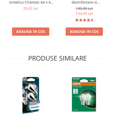
sintetica Chamois 64 x 43
dezinfectare si
cm
improspatare instalatie
Testere si diagnoza auto
29,00 Lei
130,00 Lei
auto AC
104,00 Lei
Odorizante Auto
Parfum Original
Parfum Auto
ADAUGA IN COS
ADAUGA IN COS
Odorizante grila
PRODUSE SIMILARE