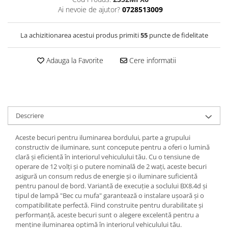
Filtre Combustibil
Ai nevoie de ajutor?
0728513009
Filtre Habitaclu
La achizitionarea acestui produs primiti
55
puncte de fidelitate
Filtre Ulei
Intretinere si Cosmetica Auto
Adauga la Favorite
Cere informatii
Produse Cosmetica Auto
Produse curatare interior auto
Spuma activa & detergenti auto
Accesorii Auto
Descriere
Accesorii telefoane mobile
Aceste becuri pentru iluminarea bordului, parte a grupului
Cabluri Curent Auto
constructiv de iluminare, sunt concepute pentru a oferi o lumină
clară și eficientă în interiorul vehiculului tău. Cu o tensiune de
Cabluri si adaptoare telefoane
operare de 12 volți și o putere nominală de 2 wați, aceste becuri
Echipamente Service
asigură un consum redus de energie și o iluminare suficientă
pentru panoul de bord. Variantă de execuție a soclului BX8.4d și
Huse Auto
tipul de lampă "Bec cu mufa" garantează o instalare ușoară și o
compatibilitate perfectă. Fiind construite pentru durabilitate și
Incarcatoare telefoane mobile
performanță, aceste becuri sunt o alegere excelentă pentru a
Parasolare Auto
menține iluminarea optimă în interiorul vehiculului tău.