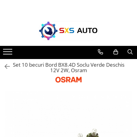
Toate Produsele
Uleiuri si Lichide
Ulei Motor Original și Aftermarket
- 0W20, 5W30, 5W40 - SXS Auto
0W16
Set 10 becuri Bord BX8.4D Soclu Verde Deschis
0W20
12V 2W, Osram
0W30
0W40
5W20
5W30
5W40
5W50
10W30
10W40
10W50