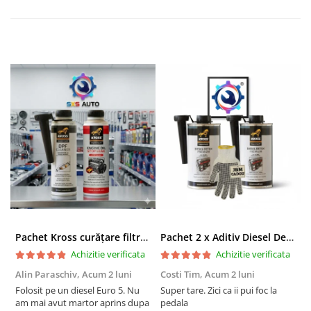
Pachet Kross curățare filtru particule DPF și etanșare ulei 250 ml + 250 ml
Pachet 2 x Aditiv Diesel Detox Premium Kross - Curățare Completă, +5 Puncte Cetanic & Protecție DPF/EGR
Achizitie verificata
Achizitie verificata
Alin Paraschiv,
Acum 2 luni
Costi Tim,
Acum 2 luni
G
Folosit pe un diesel Euro 5. Nu
Super tare. Zici ca ii pui foc la
S
am mai avut martor aprins dupa
pedala
S