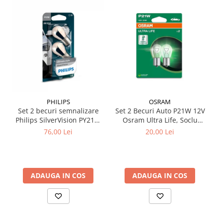
PHILIPS
OSRAM
Set 2 becuri semnalizare
Set 2 Becuri Auto P21W 12V
Philips SilverVision PY21W
Osram Ultra Life, Soclu
BAU15s 12V 21W
BA15s, Durata de Viata
76,00 Lei
20,00 Lei
Extinsa (4x), Semnalizare /
Frana / Marsarier
ADAUGA IN COS
ADAUGA IN COS