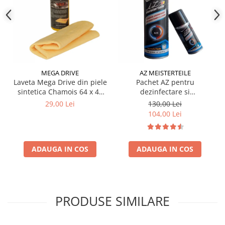
MEGA DRIVE
AZ MEISTERTEILE
Laveta Mega Drive din piele
Pachet AZ pentru
sintetica Chamois 64 x 43
dezinfectare si
cm
improspatare instalatie
29,00 Lei
130,00 Lei
auto AC
104,00 Lei
ADAUGA IN COS
ADAUGA IN COS
PRODUSE SIMILARE