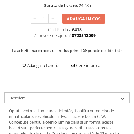
Durata de livrare:
24-48h
ADAUGA IN COS
Cod Produs:
6418
Ai nevoie de ajutor?
0728513009
La achizitionarea acestui produs primiti
29
puncte de fidelitate
Adauga la Favorite
Cere informatii
Descriere
Optați pentru o iluminare eficientă și fiabilă a numerelor de
înmatriculare ale vehiculului dvs. cu aceste becuri C5W.
Concepute pentru a oferi o lumină clară și uniformă, aceste
becuri sunt perfecte pentru a asigura vizibilitatea corectă a
numerelor de circulație. Cu o lungime compactă de 35 mm și o