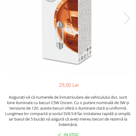
15W40
20W50
0W12
AdBlue
Aditivi Auto
Antigel
Lichid de Frana
Lichid de Parbriz
Ulei Cutie de Viteze
Ulei Servodirectie
29,00 Lei
Uleiuri Hidraulice
Asigurați-vă că numerele de înmatriculare ale vehiculului dvs. sunt
bine iluminate cu becuri C5W Osram. Cu o putere nominală de 5W și
Vaselina si Lubrifianti Auto
tensiune de 12V, aceste becuri oferă o iluminare clară și uniformă.
Lungimea lor compactă și soclul SV8.5-8 fac instalarea rapidă și simplă,
iar baxul de 5 bucăți vă asigură că aveți mereu becuri de rezervă la
îndemână.
IN STOC