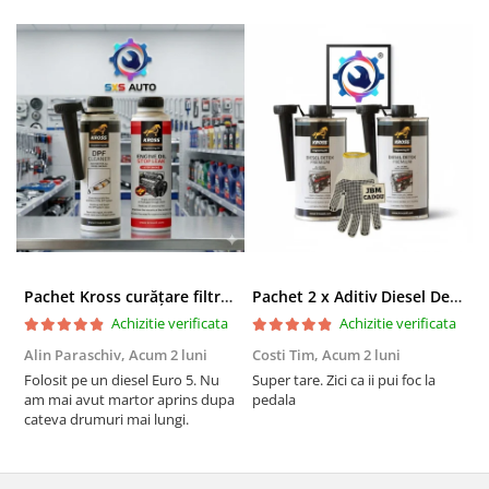
Pachet Kross curățare filtru particule DPF și etanșare ulei 250 ml + 250 ml
Pachet 2 x Aditiv Diesel Detox Premium Kross - Curățare Completă, +5 Puncte Cetanic & Protecție DPF/EGR
Achizitie verificata
Achizitie verificata
Alin Paraschiv,
Acum 2 luni
Costi Tim,
Acum 2 luni
G
Folosit pe un diesel Euro 5. Nu
Super tare. Zici ca ii pui foc la
S
am mai avut martor aprins dupa
pedala
S
cateva drumuri mai lungi.