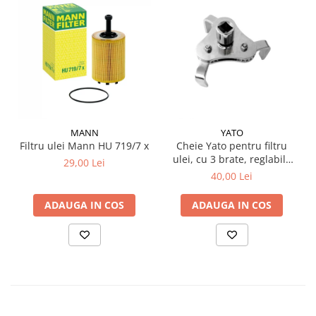
MANN
YATO
Filtru ulei Mann HU 719/7 x
Cheie Yato pentru filtru
ulei, cu 3 brate, reglabila
29,00 Lei
63-120 mm
40,00 Lei
ADAUGA IN COS
ADAUGA IN COS