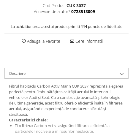
Cod Produs:
CUK 3037
Ai nevoie de ajutor?
0728513009
La achizitionarea acestui produs primiti
114
puncte de fidelitate
Adauga la Favorite
Cere informatii
Descriere
Filtrul habitaclu Carbon Activ Mann CUK 3037 reprezintă alegerea
perfectă pentru îmbunătățirea calității aerului în interiorul
vehiculelor Audi și Seat. Cu o construcție avansată și tehnologie
de ultimă generație, acest filtru oferă o eficiență înaltă în filtrarea
aerului, asigurând o experiență de conducere plăcută și
sănătoasă.
Caracteristici cheie:
Tip filtru:
Carbon Activ, asigurând filtrarea eficientă a
particulelor nocive și a mirosurilor neplăcute.