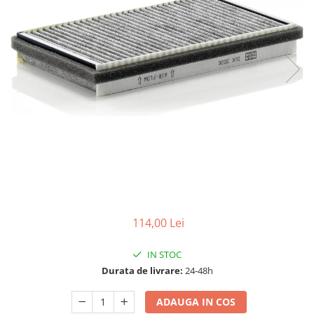
15W40
20W50
0W12
AdBlue
Aditivi Auto
Antigel
Lichid de Frana
Lichid de Parbriz
Ulei Cutie de Viteze
Ulei Servodirectie
Uleiuri Hidraulice
114,00 Lei
Vaselina si Lubrifianti Auto
IN STOC
Durata de livrare:
24-48h
ADAUGA IN COS