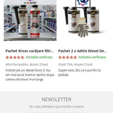
Pachet Kross curățare filtru particule DPF și etanșare ulei 250 ml + 250 ml
Pachet 2 x Aditiv Diesel Detox Premium Kross - Curățare Completă, +5 Puncte Cetanic & Protecție DPF/EGR
Achizitie verificata
Achizitie verificata
Alin Paraschiv,
Acum 2 luni
Costi Tim,
Acum 2 luni
G
Folosit pe un diesel Euro 5. Nu
Super tare. Zici ca ii pui foc la
S
am mai avut martor aprins dupa
pedala
S
cateva drumuri mai lungi.
NEWSLETTER
Nu rata ofertele si promotiile noastre