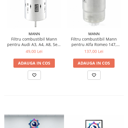
MANN
MANN
Filtru combustibil Mann
Filtru combustibil Mann
pentru Audi A3, A4, A8, Seat
pentru Alfa Romeo 147,
Leon, Toledo, Skoda
156, 166, GT BMC Megastar
49,00 Lei
137,00 Lei
Octavia, VW Golf IV, Bora
Fiat Doblo, Stilo Lancia
Thesis, Lybra LDV Maxus si
ADAUGA IN COS
ADAUGA IN COS
Piaggio Porter