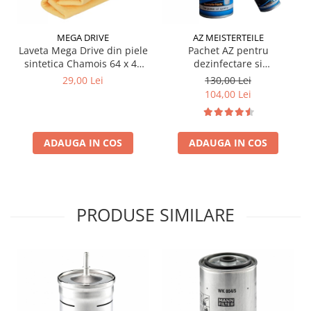
MEGA DRIVE
AZ MEISTERTEILE
Laveta Mega Drive din piele
Pachet AZ pentru
sintetica Chamois 64 x 43
dezinfectare si
cm
improspatare instalatie
29,00 Lei
130,00 Lei
auto AC
104,00 Lei
ADAUGA IN COS
ADAUGA IN COS
PRODUSE SIMILARE