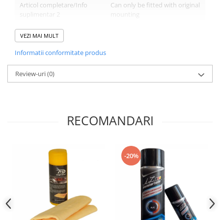
Articol completare/Info
Can only be fitted with original
suplimentar 2
mounting
Tip filtru
Filtru conducta
VEZI MAI MULT
Informatii conformitate produs
Review-uri
(0)
RECOMANDARI
-20%