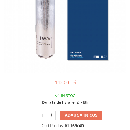
15W40
20W50
0W12
AdBlue
Aditivi Auto
Antigel
Lichid de Frana
Lichid de Parbriz
Ulei Cutie de Viteze
Ulei Servodirectie
142,00 Lei
Uleiuri Hidraulice
IN STOC
Vaselina si Lubrifianti Auto
Durata de livrare:
24-48h
ADAUGA IN COS
Cod Produs:
KL169/4D